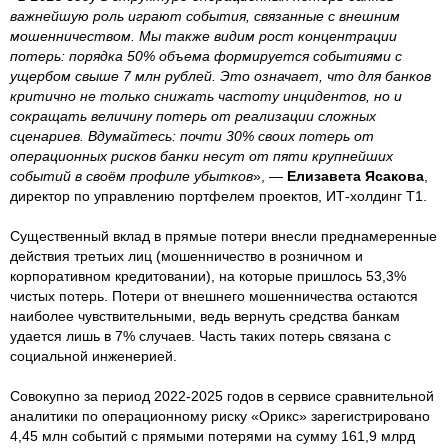
важнейшую роль играют события, связанные с внешним
мошенничеством. Мы также видим рост концентрации
потерь: порядка 50% объема формируется событиями с
ущербом свыше 7 млн рублей. Это означает, что для банков
критично не только снижать частоту инцидентов, но и
сокращать величину потерь от реализации сложных
сценариев. Вдумайтесь: почти 30% своих потерь от
операционных рисков банки несут от пяти крупнейших
событий в своём профиле убытков
», —
Елизавета Ясакова
,
директор по управлению портфелем проектов, ИТ-холдинг Т1.
Существенный вклад в прямые потери внесли преднамеренные
действия третьих лиц (мошенничество в розничном и
корпоративном кредитовании), на которые пришлось 53,3%
чистых потерь. Потери от внешнего мошенничества остаются
наиболее чувствительными, ведь вернуть средства банкам
удается лишь в 7% случаев. Часть таких потерь связана с
социальной инженерией.
Совокупно за период 2022-2025 годов в сервисе сравнительной
аналитики по операционному риску «Орикс» зарегистрировано
4,45 млн событий с прямыми потерями на сумму 161,9 млрд