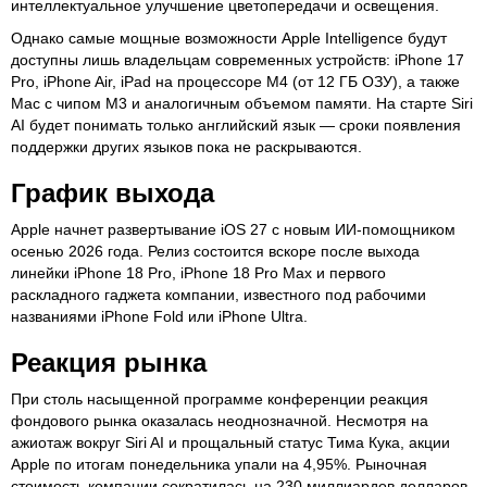
интеллектуальное улучшение цветопередачи и освещения.
Однако самые мощные возможности Apple Intelligence будут
доступны лишь владельцам современных устройств: iPhone 17
Pro, iPhone Air, iPad на процессоре M4 (от 12 ГБ ОЗУ), а также
Mac с чипом M3 и аналогичным объемом памяти. На старте Siri
AI будет понимать только английский язык — сроки появления
поддержки других языков пока не раскрываются.
График выхода
Apple начнет развертывание iOS 27 с новым ИИ-помощником
осенью 2026 года. Релиз состоится вскоре после выхода
линейки iPhone 18 Pro, iPhone 18 Pro Max и первого
раскладного гаджета компании, известного под рабочими
названиями iPhone Fold или iPhone Ultra.
Реакция рынка
При столь насыщенной программе конференции реакция
фондового рынка оказалась неоднозначной. Несмотря на
ажиотаж вокруг Siri AI и прощальный статус Тима Кука, акции
Apple по итогам понедельника упали на 4,95%. Рыночная
стоимость компании сократилась на 230 миллиардов долларов