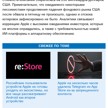
США. Примечательно, что ожидаемого некоторыми
пессимистами продолжения падения фондового рынка США
после обвала в пятницу не произошло, однако и отскока
котировок зафиксировано не было. Аналитики связывают
коррекцию Apple с высокими ожиданиями инвесторов, которые
не вполне оправдались, а также с требовательностью новой
ИИ-платформы к аппаратному обеспечению.
СВЕЖЕЕ ПО ТЕМЕ
Российские пользователи
Apple на несколько часов
устройств Apple не готовы
удалила Telegram из App
уходить из экосистемы, но
Store из-за запрещенного
все чаще рассматривают
контента
Android как второе
устройство