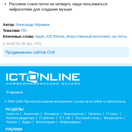
Россияне стали почти на четверть чаще пользоваться
нейросетями для создания музыки
Автор:
Александр Абрамов
.
Тематики:
ПО
Ключевые слова:
Apple
,
iOS iPhone
,
Искусственный интеллект
,
чат-боты
А ЗНАЕТЕ ЛИ ВЫ, ЧТО:
Продвижение сайтов Спб
О проекте
© 2004-2026 При использовании материалов ссылка на ict-online.ru обязательна
РАЗДЕЛЫ
Новости
Аналитика
Интервью
Мероприятия
Проекты
IT класс
Колонка редактора
IT рейтинг
ICT Life
Тестовый стенд
Фигура речи
Релизы
Видео
Фотогалерея
Инфографика
РУБРИКИ