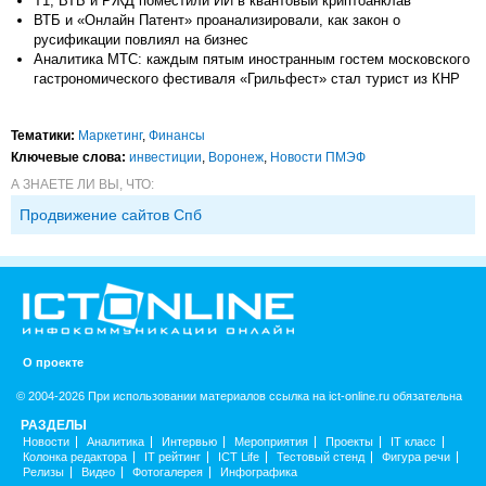
Т1, ВТБ и РЖД поместили ИИ в квантовый криптоанклав
ВТБ и «Онлайн Патент» проанализировали, как закон о
русификации повлиял на бизнес
Аналитика МТС: каждым пятым иностранным гостем московского
гастрономического фестиваля «Грильфест» стал турист из КНР
Тематики:
Маркетинг
,
Финансы
Ключевые слова:
инвестиции
,
Воронеж
,
Новости ПМЭФ
А ЗНАЕТЕ ЛИ ВЫ, ЧТО:
Продвижение сайтов Спб
О проекте
© 2004-2026 При использовании материалов ссылка на ict-online.ru обязательна
РАЗДЕЛЫ
Новости
Аналитика
Интервью
Мероприятия
Проекты
IT класс
Колонка редактора
IT рейтинг
ICT Life
Тестовый стенд
Фигура речи
Релизы
Видео
Фотогалерея
Инфографика