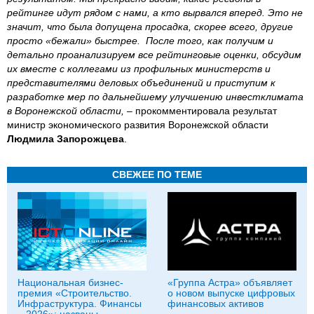
рейтинге идут рядом с нами, а кто вырвался вперед. Это не
значит, что была допущена просадка, скорее всего, другие
просто «бежали» быстрее. После того, как получим и
детально проанализируем все рейтинговые оценки, обсудим
их вместе с коллегами из профильных министерств и
представителями деловых объединений и приступим к
разработке мер по дальнейшему улучшению инвестклимата
в Воронежской области, –
прокомментировала результат
министр экономического развития Воронежской области
Людмила Запорожцева
.
СВЕЖЕЕ ПО ТЕМЕ
Национальная бизнес-
«Группа Астра» объявляет
премия «Строительство.
о новом выпуске цифровых
Инфраструктура. Финансы
финансовых активов
– 2026»: названы