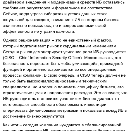
драйвером внедрения и модернизации средств ИБ оставались
требования регуляторов и формальное им соответствие.
Сейчас, когда угроза кибератак и утечек данных стала
актуальной для каждого, внимание к ИБ со стороны бизнеса
значительно повысилось, но и вопрос экономической
эффективности не утратил важности.
Однако рационализация – это не единственный фактор,
который подталкивает рынок к кардинальным изменениям.
Сегодня рынок демонстрирует усиление роли ИБ-руководителя
(CISO – Chief Information Security Officer). Можно сказать, что
безопасность перестает быть «обслуживающей», прикладной
функцией и органично встраивается во все операционные
процессы компании. В свою очередь, и CISO теперь должен не
только быть высококвалифицированным техническим
специалистом, но и хорошо понимать специфику бизнеса, его
стратегические цели и направления расходов. Это означает, что
ИБ-руководитель становится участником бизнес-диалога: от
него ожидают способности обосновывать инвестиции,
оперировать финансовыми метриками и показывать вклад ИБ в
достижение бизнес-результатов.
Как итог – сегодня компании нуждаются в сбалансированной
концепции развития ИБ, которая подразумевает баланс между