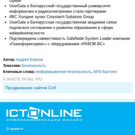
сфере
UserGate и Белорусский государственный университет
информатики и радиоэлектроники стали партнерами
ИКС Холдинг купил Crosstech Solutions Group
UserGate и Белорусская государственная академия связи
подписали соглашение о развитии образования в сфере
кибербезопасности
Подтверждена совместимость SafeNode System Loader компании
«Газинформсервис» с оборудованием «РАМЭК-ВС»
Автор:
Андрей Блинов
.
Тематики:
Безопасность
Ключевые слова:
информационная безопасность
,
АйТи Бастион
А ЗНАЕТЕ ЛИ ВЫ, ЧТО:
Продвижение сайтов Спб
О проекте