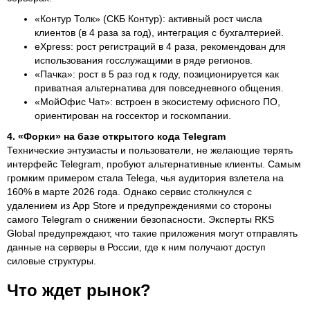
«Контур Толк» (СКБ Контур): активный рост числа
клиентов (в 4 раза за год), интеграция с бухгалтерией.
eXpress: рост регистраций в 4 раза, рекомендован для
использования госслужащими в ряде регионов.
«Пачка»: рост в 5 раз год к году, позиционируется как
приватная альтернатива для повседневного общения.
«МойОфис Чат»: встроен в экосистему офисного ПО,
ориентирован на госсектор и госкомпании.
4. «Форки» на базе открытого кода Telegram
Технические энтузиасты и пользователи, не желающие терять
интерфейс Telegram, пробуют альтернативные клиенты. Самым
громким примером стала Telega, чья аудитория взлетела на
160% в марте 2026 года. Однако сервис столкнулся с
удалением из App Store и предупреждениями со стороны
самого Telegram о снижении безопасности. Эксперты RKS
Global предупреждают, что такие приложения могут отправлять
данные на серверы в России, где к ним получают доступ
силовые структуры.
Что ждет рынок?