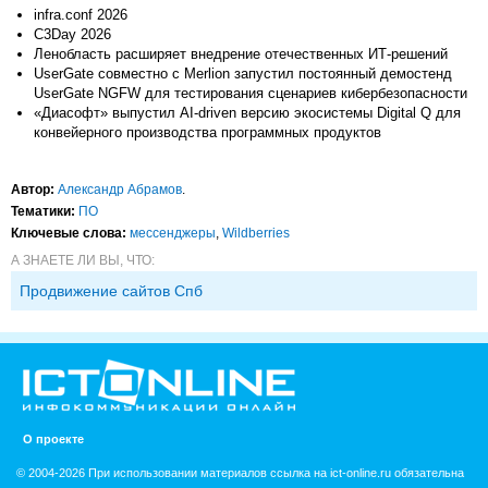
infra.conf 2026
C3Day 2026
Ленобласть расширяет внедрение отечественных ИТ-решений
UserGate совместно c Merlion запустил постоянный демостенд
UserGate NGFW для тестирования сценариев кибербезопасности
«Диасофт» выпустил AI-driven версию экосистемы Digital Q для
конвейерного производства программных продуктов
Автор:
Александр Абрамов
.
Тематики:
ПО
Ключевые слова:
мессенджеры
,
Wildberries
А ЗНАЕТЕ ЛИ ВЫ, ЧТО:
Продвижение сайтов Спб
О проекте
© 2004-2026 При использовании материалов ссылка на ict-online.ru обязательна