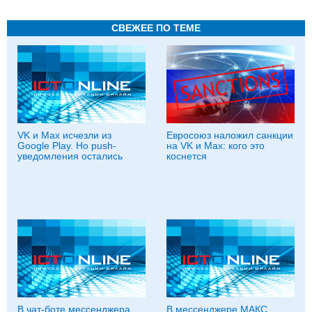
СВЕЖЕЕ ПО ТЕМЕ
VK и Max исчезли из
Евросоюз наложил санкции
Google Play. Но push-
на VK и Max: кого это
уведомления остались
коснется
В чат-боте мессенджера
В мессенджере МАКС