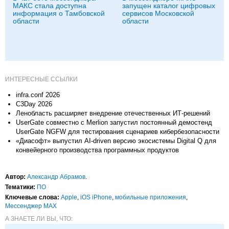
МАКС стала доступна
запущен каталог цифровых
информация о Тамбовской
сервисов Московской
области
области
ИНТЕРЕСНЫЕ ССЫЛКИ
infra.conf 2026
C3Day 2026
Ленобласть расширяет внедрение отечественных ИТ-решений
UserGate совместно c Merlion запустил постоянный демостенд
UserGate NGFW для тестирования сценариев кибербезопасности
«Диасофт» выпустил AI-driven версию экосистемы Digital Q для
конвейерного производства программных продуктов
Автор:
Александр Абрамов
.
Тематики:
ПО
Ключевые слова:
Apple
,
iOS iPhone
,
мобильные приложения
,
Мессенджер MAX
А ЗНАЕТЕ ЛИ ВЫ, ЧТО: