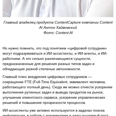
Главный владелец продукта ContentCapture компании Content
AI Антон Хаймовский
Фото: Content AI
Но нужно помнить, что под понятием «цифровой сотрудник»
могут подразумеваться и ИИ-ассистенты, и ИИ-агенты, и ИИ-
работники. А это сильно различающиеся сущности,
предназначенные для решения разных типов задач и
обладающие разной степенью автономности.
Главный плюс внедрения цифровых сотрудников —
сокращение FTE (Full‑Time Equivalent, эквивалент человека,
работающего полный день). Сюда же можно отнести ускорение
выполнения рутинных задач и вывода продуктов на рынок,
улучшение клиентского сервиса, ускорение управленческих
решений и повышение прозрачности процессов.
ИИ-ассистенты уже активно используются в задачах поиска
информации, в работе с документами и дают ощутимый рост