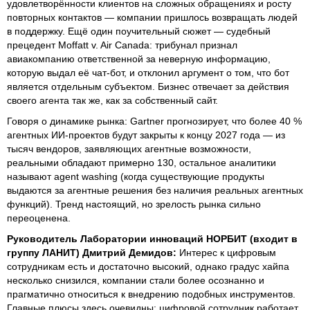
удовлетворённости клиентов на сложных обращениях и росту
повторных контактов — компании пришлось возвращать людей
в поддержку. Ещё один поучительный сюжет — судебный
прецедент Moffatt v. Air Canada: трибунал признал
авиакомпанию ответственной за неверную информацию,
которую выдал её чат-бот, и отклонил аргумент о том, что бот
является отдельным субъектом. Бизнес отвечает за действия
своего агента так же, как за собственный сайт.
Говоря о динамике рынка: Gartner прогнозирует, что более 40 %
агентных ИИ-проектов будут закрыты к концу 2027 года — из
тысяч вендоров, заявляющих агентные возможности,
реальными обладают примерно 130, остальное аналитики
называют agent washing (когда существующие продукты
выдаются за агентные решения без наличия реальных агентных
функций). Тренд настоящий, но зрелость рынка сильно
переоценена.
Руководитель Лаборатории инноваций НОРБИТ (входит в
группу ЛАНИТ) Дмитрий Демидов:
Интерес к цифровым
сотрудникам есть и достаточно высокий, однако градус хайпа
несколько снизился, компании стали более осознанно и
прагматично относиться к внедрению подобных инструментов.
Главные плюсы здесь очевидны: цифровой сотрудник работает