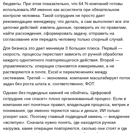
бюджеты. При этом показательно, что 64 % компаний готовы
использовать ИИ именно как ассистента при обязательном
контроле человека. Такой сотрудник не просто дает
рекомендацию менеджеру, что делать, а сам выполняет все эти
цепочки действий: извлечь данные, проверить их по правилам,
найти расхождения, сформировать задачу, отправить на
согласование или передать человеку только спорный случай.
Для бизнеса это дает минимум 3 больших плюса. Первый —
скорость: процессы перестают зависеть от ручной обработки
каждого однотипного повторяющегося действия. Второй —
управляемость: операции становятся измеримыми, а не
растворяются в почте, Excel и переключениях между
системами. Третий — экономика: компания масштабирует поток
задач без роста штата и, соответственно, ФОТ.
Однако без подводных камней не обойтись. Цифровой
сотрудник «не спасет» плохо организованный процесс. Если в
компании нет понятных правил, владельцев процесса, метрик и
понимания, где именно теряются часы и деньги, ИИ только
ускорит хаос. Поэтому главный подводный камень — внедрение
«вслепую». Сначала нужно понять, где находится ручная
нагрузка, какие операции повторяются, сколько они стоят и где