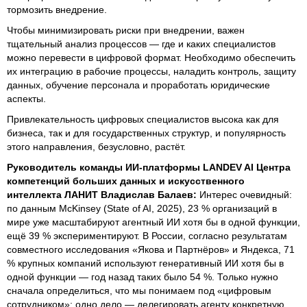
тормозить внедрение.
Чтобы минимизировать риски при внедрении, важен
тщательный анализ процессов — где и каких специалистов
можно перевести в цифровой формат. Необходимо обеспечить
их интеграцию в рабочие процессы, наладить контроль, защиту
данных, обучение персонала и проработать юридические
аспекты.
Привлекательность цифровых специалистов высока как для
бизнеса, так и для государственных структур, и популярность
этого направления, безусловно, растёт.
Руководитель команды ИИ-платформы LANDEV AI Центра
компетенций больших данных и искусственного
интеллекта ЛАНИТ Владислав Балаев:
Интерес очевидный:
по данным McKinsey (State of AI, 2025), 23 % организаций в
мире уже масштабируют агентный ИИ хотя бы в одной функции,
ещё 39 % экспериментируют. В России, согласно результатам
совместного исследования «Якова и Партнёров» и Яндекса, 71
% крупных компаний используют генеративный ИИ хотя бы в
одной функции — год назад таких было 54 %. Только нужно
сначала определиться, что мы понимаем под «цифровым
сотрудником»: одно дело — делегировать агенту конкретную