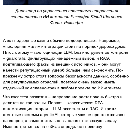
Директор по управлению проектами направления
генеративного ИИ компании Рексофт Юрий Шевченко
Фото: Рексофт
А вот подводные камни обычно недооценивают. Например,
«последняя миля» интеграции стоит на порядок дороже демо.
Плюс к этому – галлюцинации LLM. Без инструментов контроля
– guardrails, фильтрующих ненадежный вывод, и RAG,
подтягивающего факты из внешних источников, – они могут
нанести репутационный ущерб больше, чем сэкономить. По-
прежнему остро стоят вопросы безопасности данных, особенно
для регулируемых отраслей, поэтому очень важно иметь
отдельный комплаенс-трек в любом проекте по ИИ-агентам.
Что касается развития – направление растет очень быстро и
делится на три волны. Первая – классическая RPA-
автоматизация, вторая – LLM-ассистенты с RAG. И третья –
агентные системы agentic AI, которые уже не просто отвечают
на вопрос, а самостоятельно выполняют сквозную задачу.
Именно третья волна сейчас определяет повестку.