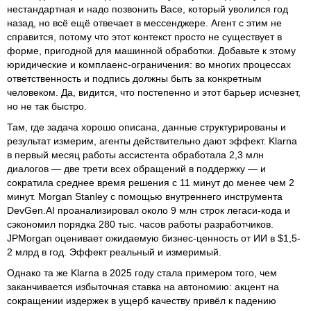
нестандартная и надо позвонить Васе, который уволился год
назад, но всё ещё отвечает в мессенджере. Агент с этим не
справится, потому что этот контекст просто не существует в
форме, пригодной для машинной обработки. Добавьте к этому
юридические и комплаенс-ограничения: во многих процессах
ответственность и подпись должны быть за конкретным
человеком. Да, видится, что постепенно и этот барьер исчезнет,
но не так быстро.
Там, где задача хорошо описана, данные структурированы и
результат измерим, агенты действительно дают эффект. Klarna
в первый месяц работы ассистента обработала 2,3 млн
диалогов — две трети всех обращений в поддержку — и
сократила среднее время решения с 11 минут до менее чем 2
минут. Morgan Stanley с помощью внутреннего инструмента
DevGen.AI проанализировал около 9 млн строк легаси-кода и
сэкономил порядка 280 тыс. часов работы разработчиков.
JPMorgan оценивает ожидаемую бизнес-ценность от ИИ в $1,5-
2 млрд в год. Эффект реальный и измеримый.
Однако та же Klarna в 2025 году стала примером того, чем
заканчивается избыточная ставка на автономию: акцент на
сокращении издержек в ущерб качеству привёл к падению