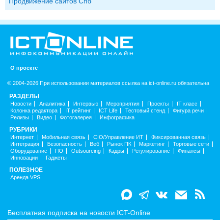
Продвижение сайтов Спб
О проекте
© 2004-2026 При использовании материалов ссылка на ict-online.ru обязательна
РАЗДЕЛЫ
Новости
Аналитика
Интервью
Мероприятия
Проекты
IT класс
Колонка редактора
IT рейтинг
ICT Life
Тестовый стенд
Фигура речи
Релизы
Видео
Фотогалерея
Инфографика
РУБРИКИ
Интернет
Мобильная связь
CIO/Управление ИТ
Фиксированная связь
Интеграция
Безопасность
Веб
Рынок ПК
Маркетинг
Торговые сети
Оборудование
ПО
Outsourcing
Кадры
Регулирование
Финансы
Инновации
Гаджеты
ПОЛЕЗНОЕ
Аренда VPS
Бесплатная подписка на новости ICT-Online