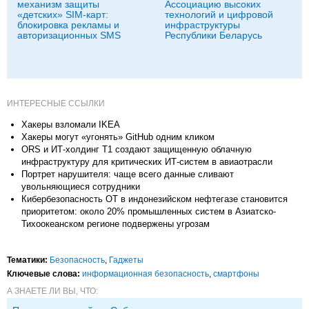
механизм защиты
Ассоциацию высоких
«детских» SIM-карт:
технологий и цифровой
блокировка рекламы и
инфраструктуры
авторизационных SMS
Республики Беларусь
ИНТЕРЕСНЫЕ ССЫЛКИ
Хакеры взломали IKEA
Хакеры могут «угонять» GitHub одним кликом
ORS и ИТ-холдинг T1 создают защищенную облачную
инфраструктуру для критических ИТ-систем в авиаотрасли
Портрет нарушителя: чаще всего данные сливают
увольняющиеся сотрудники
Кибербезопасность ОТ в индонезийском нефтегазе становится
приоритетом: около 20% промышленных систем в Азиатско-
Тихоокеанском регионе подвержены угрозам
Тематики:
Безопасность
,
Гаджеты
Ключевые слова:
информационная безопасность
,
смартфоны
А ЗНАЕТЕ ЛИ ВЫ, ЧТО: