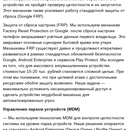
устройство не пройдёт проверку целостности и не запустится.
Этот механизм также усиливает работу стандартной защиты от
сброса (Google FRP).
Защита от сброса настроек (FRP). Мы используем механизм
Factory Reset Protection от Google: после сброса настроек
телефон запрашивает учётные данные первого владельца. Это
закрывает основные сценарии бытовой кражи или утери.
Механизмы FRP существуют давно и продолжают итеративно
развиваться в рамках стандартных обновлений безопасности
Google, Android Enterprise и сервисов Play Protect. Мы исходим
из того, что для массового злоумышленника устройство
стоимостью 15-20 тыс. рублей становится сложной целью. При
этом мы понимаем, что при целевой атаке с достаточными
ресурсами обойти защиту возможно. Наша задача —
максимально усложнить несанкционированный доступ и
сделать устройство неудобной мишенью для
автоматизированных угроз.
Управление парком устройств (MDM)
— Мы используем технологию MDM для контроля целостности
системы на уровне парка устройств. Наше решение опирается
на стандарты Android Enterprise (Device Owner / Profile Owner) и