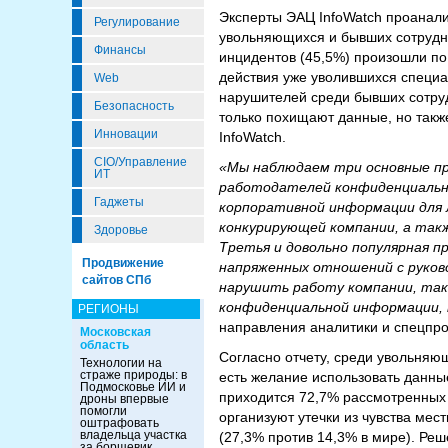
Эксперты ЭАЦ InfoWatch проанали
Регулирование
увольняющихся и бывших сотрудни
Финансы
инцидентов (45,5%) произошли по
действия уже уволившихся специал
Web
нарушителей среди бывших сотруд
Безопасность
только похищают данные, но так
Инновации
InfoWatch.
CIO/Управление
«Мы наблюдаем три основные пр
ИТ
работодателей конфиденциальны
Гаджеты
корпоративной информации для 
конкурирующей компании, а так
Здоровье
Третья и довольно популярная п
Продвижение
напряженных отношений с руково
сайтов СПб
нарушить работу компании, так
конфиденциальной информации, 
РЕГИОНЫ
направления аналитики и спецпро
Московская
область
Согласно отчету, среди увольняю
Технологии на
страже природы: в
есть желание использовать данные
Подмосковье ИИ и
приходится 72,7% рассмотренных 
дроны впервые
помогли
организуют утечки из чувства мес
оштрафовать
владельца участка
(27,3% против 14,3% в мире). Ре
за борщевик