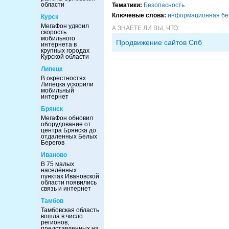
области
Тематики:
Безопасность
Ключевые слова:
информационная бе
Курск
МегаФон удвоил
А ЗНАЕТЕ ЛИ ВЫ, ЧТО:
скорость
мобильного
Продвижение сайтов Спб
интернета в
крупных городах
Курской области
Липецк
В окрестностях
Липецка ускорили
мобильный
интернет
Брянск
МегаФон обновил
оборудование от
центра Брянска до
отдаленных Белых
Берегов
Иваново
В 75 малых
населённых
пунктах Ивановской
области появились
связь и интернет
Тамбов
Тамбовская область
вошла в число
регионов,
представленных на