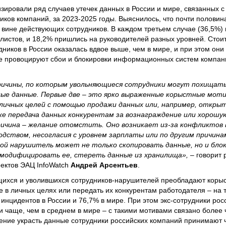
зировали ряд случаев утечек данных в России и мире, связанных с
ков компаний, за 2023-2025 годы. Выяснилось, что почти полови
 вине действующих сотрудников. В каждом третьем случае (36,5%)
истов, и 18,2% пришлись на руководителей разных уровней. Стоит
ников в России оказалась вдвое выше, чем в мире, и при этом они
же провоцируют сбои и блокировки информационных систем компан
ичины, по которым увольняющиеся сотрудники могут похищать 
е данные. Первые две – это ярко выраженные корыстные моти
личных целей с помощью продажи данных или, например, открыт
же передача данных конкурентам за вознаграждение или хорошу
ричина – желание отомстить. Оно возникает из-за конфликтов 
дством, несогласия с уровнем зарплаты или по другим причина
ой нарушитель может не только скопировать данные, но и бло
модифицировать ее, стереть данные из хранилища», –
говорит 
ектов ЭАЦ InfoWatch
Андрей Арсентьев
.
щихся и уволившихся сотрудников-нарушителей преобладают корыс
 в личных целях или передать их конкурентам работодателя – на 
инцидентов в России и 76,7% в мире. При этом экс-сотрудники рос
ти чаще, чем в среднем в мире – с такими мотивами связано более 
шение украсть данные сотрудники российских компаний принимают 