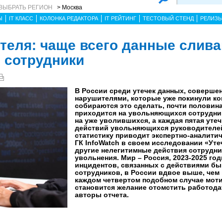
ВЫБРАТЬ РЕГИОН
> Москва
Ы
IT КЛАСС
КОЛОНКА РЕДАКТОРА
IT РЕЙТИНГ
ТЕСТОВЫЙ СТЕНД
РЕЛИЗ
теля: чаще всего данные слив
 сотрудники
В России среди утечек данных, соверше
нарушителями, которые уже покинули к
собираются это сделать, почти половин
приходится на увольняющихся сотрудник
на уже уволившихся, а каждая пятая утеч
действий увольняющихся руководителей
статистику приводит экспертно-аналитич
ГК InfoWatch в своем исследовании «Уте
другие нелегитимные действия сотрудни
увольнения. Мир – Россия, 2023-2025 го
инцидентов, связанных с действиями б
сотрудников, в России вдвое выше, чем 
каждом четвертом подобном случае мот
становится желание отомстить работода
авторы отчета.