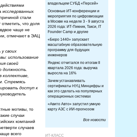
владельцем СУБД «Персей»
 действиями
на исследованных
Основные ИТ-конференции и
мероприятия по цифровизации
 причиной стали
в Москве на неделе 3 - 9 августа
 отметить, что доля
2026 года: ИТ-Пикник, Такси, IT
 вдвое чаще не
Founder Camp и другие
ии, отмечают в ЭАЦ
«Бюро 1440» запускает
масштабную образовательную
программу для будущих
у своих
инженеров
вы: использование
Яндекс отчитался по итогам II
ия своей
квартала 2026 года: выручка
ю должность.
выросла на 16%
в коллективе,
Зачем устанавливать
м. Стремясь
сертификаты НУЦ Минцифры и
кировать доступ к
как это сделать на популярных
руководитель
операционных системах
«Авито Авто» запустил умную
тные мотивы, то
карту АЗС с ИИ-прогнозом
такие случаи
Все новости
сийских компаний
четверти случаев
чаще всего
ИТ-КЛАСС