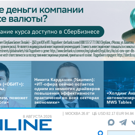
Никита Кардашин (Naumen):
 («ОБИТ»):
«ИТ-сфера сейчас остается
мы,
одним из немногих драйверов
повышения эффективности
«Холдинг Акв
ем, поможет
практически во всех секторах
автоматизир
ота»
экономики»
MWS Tables
МОСКВА
26.8
°
ЦБ
USD 82.17 EUR 94.84
8 АВГУСТА 2026