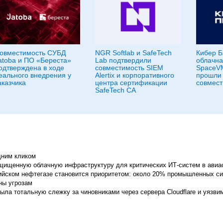
овместимость СУБД
NGR Softlab и SafeTech
Кибер Б
atoba и ПО «Береста»
Lab подтвердили
облачн
одтверждена в ходе
совместимость SIEM
SpaceVM
еального внедрения у
Alertix и корпоративного
прошли 
аказчика
центра сертификации
совмест
SafeTech CA
дним кликом
щищенную облачную инфраструктуру для критических ИТ-систем в авиа
ийском нефтегазе становится приоритетом: около 20% промышленных си
ны угрозам
ла тотальную слежку за чиновниками через сервера Cloudflare и уязви