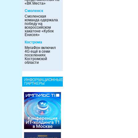
«ВК Места»
Смоленск
Смоленская
команда одержала
победу на
всероссийском
хакатоне «Кубок
Енисея»
Кострома
МегаФон включил
4G ещё в семи
поселениях
Костромской
области
ИНФОРМАЦИОННЫЕ
ПАРТНЕРЫ