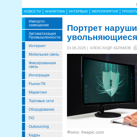
НОВОСТИ
АНАЛИТИКА
ИНТЕРВЬЮ
МЕРОПРИЯТИЯ
ПРОЕКТ
Импорто­
Замещение
Портрет наруши
Автоматизация
увольняющиеся
Промышленности
Интернет
03.06.2026 |
АЛЕКСАНДР АБРАМОВ
Мобильная связь
Фиксированная
связь
Интеграция
Рынок ПК
Маркетинг
Торговые сети
Оборудование
ПО
Outsourcing
Фото: freepic.com
Кадры