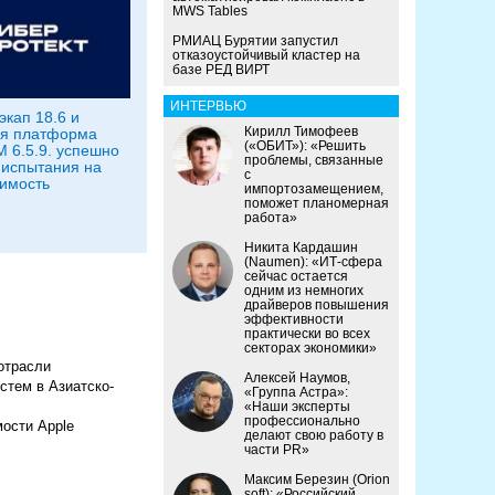
MWS Tables
РМИАЦ Бурятии запустил
отказоустойчивый кластер на
базе РЕД ВИРТ
ИНТЕРВЬЮ
экап 18.6 и
Кирилл Тимофеев
ая платформа
(«ОБИТ»): «Решить
 6.5.9. успешно
проблемы, связанные
испытания на
с
имость
импортозамещением,
поможет планомерная
работа»
Никита Кардашин
(Naumen): «ИТ-сфера
сейчас остается
одним из немногих
драйверов повышения
эффективности
практически во всех
секторах экономики»
отрасли
Алексей Наумов,
стем в Азиатско-
«Группа Астра»:
«Наши эксперты
профессионально
мости Apple
делают свою работу в
части PR»
Максим Березин (Orion
soft): «Российский