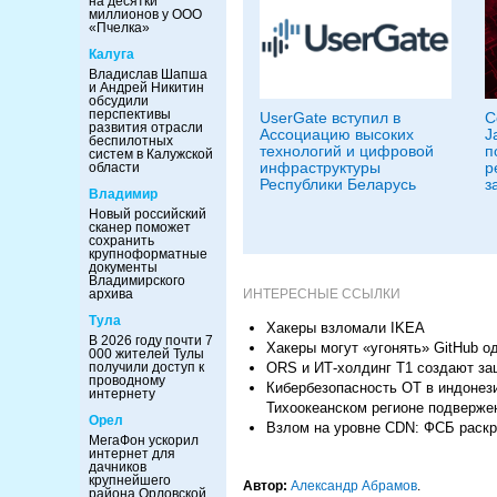
на десятки
миллионов у ООО
«Пчелка»
Калуга
Владислав Шапша
и Андрей Никитин
обсудили
перспективы
UserGate вступил в
С
развития отрасли
Ассоциацию высоких
J
беспилотных
технологий и цифровой
п
систем в Калужской
инфраструктуры
р
области
Республики Беларусь
з
Владимир
Новый российский
сканер поможет
сохранить
крупноформатные
документы
Владимирского
ИНТЕРЕСНЫЕ ССЫЛКИ
архива
Тула
Хакеры взломали IKEA
В 2026 году почти 7
Хакеры могут «угонять» GitHub о
000 жителей Тулы
ORS и ИТ-холдинг T1 создают за
получили доступ к
проводному
Кибербезопасность ОТ в индонез
интернету
Тихоокеанском регионе подверже
Орел
Взлом на уровне CDN: ФСБ раскры
МегаФон ускорил
интернет для
дачников
крупнейшего
Автор:
Александр Абрамов
.
района Орловской