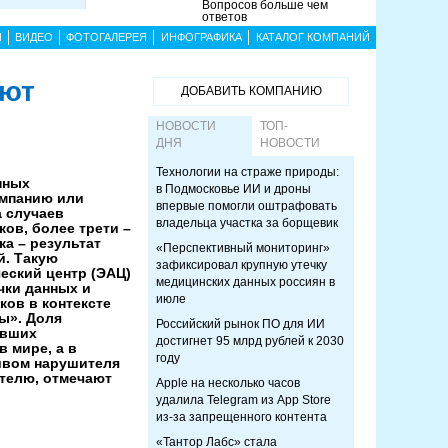
Вопросов больше чем
ответов
Ы
ВИДЕО
ФОТОГАЛЕРЕЯ
ИНФОГРАФИКА
КАТАЛОГ КОМПАНИЙ
ают
ДОБАВИТЬ КОМПАНИЮ
НОВОСТИ
ТОП-
ДНЯ
НОВОСТИ
Технологии на страже природы:
нных
в Подмосковье ИИ и дроны
омпанию или
впервые помогли оштрафовать
а случаев
владельца участка за борщевик
ов, более трети –
ка – результат
«Перспективный мониторинг»
. Такую
зафиксировал крупную утечку
еский центр (ЭАЦ)
медицинских данных россиян в
чки данных и
июле
ков в контексте
ды». Доля
Российский рынок ПО для ИИ
ывших
достигнет 95 млрд рублей к 2030
в мире, а в
году
ивом нарушителя
телю, отмечают
Apple на несколько часов
удалила Telegram из App Store
из-за запрещенного контента
«Тантор Лабс» стала