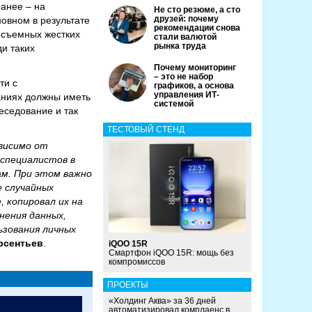
ранее – на
Не сто резюме, а сто
друзей: почему
овном в результате
рекомендации снова
, съемных жестких
стали валютой
рынка труда
ди таких
Почему мониторинг
– это не набор
ти с
графиков, а основа
управления ИТ-
аниях должны иметь
системой
беседование и так
ТЕСТОВЫЙ СТЕНД
ависимо от
 специалистов в
ам. При этом важно
е случайных
 копировал их на
нения данных,
ьзования личных
рсентьев
.
iQOO 15R
Смартфон iQOO 15R: мощь без
компромиссов
ПРОЕКТЫ
«Холдинг Аква» за 36 дней
автоматизировал комплаенс в