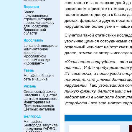
спонтанно и за несколько дней до
Воронеж
временном горизонте от месяца 
Более
нелегитимного доступа к базам да
полумиллиона
страниц истории
дисках, флешках и других носителя
перевели в цифру
нарушителей более узкий – чаще в
для Госархива
Воронежской
области
С учетом такой статистики иссле
Ярославль
увольняющимися сотрудниками ст
Lenta tech внедрила
отдельный чек-лист на этот счет:
компьютерное
далее, отмечают авторы исследов
зрение на
Ярославском
шинном заводе
«Увольнение сотрудника – это в
«Кордиант»
причины. И для предупреждения 
Тверь
ИТ-системах, а после ухода опе
МегаФон обновил
понимать, что утечка данных мо
сеть в Кашине
нарушений. Так, уволившийся со
Рязань
личную флэшку, делился ими с н
Финансовый архив
Directum СЭД+ стал
недостатки в контроле доступа,
центром налогового
мониторинга на
устройств - все это может спр
Приокском заводе
цветных металлов
Белгород
Минцифры
Белгорода закупила
продукцию YADRO