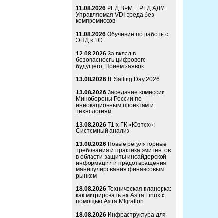
11.08.2026
РЕД ВРМ + РЕД АДМ:
Управляемая VDI-среда без
компромиссов
11.08.2026
Обучение по работе с
ЭПД в 1С
12.08.2026
За вклад в
безопасность цифрового
будущего. Прием заявок
13.08.2026
IT Sailing Day 2026
13.08.2026
Заседание комиссии
Минобороны России по
инновационным проектам и
технологиям
13.08.2026
Т1 x ГК «Юзтех»:
Системный анализ
13.08.2026
Новые регуляторные
требования и практика эмитентов
в области защиты инсайдерской
информации и предотвращения
манипулирования финансовым
рынком
18.08.2026
Техническая планерка:
как мигрировать на Astra Linux с
помощью Astra Migration
18.08.2026
Инфраструктура для