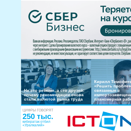
Кирилл Тимофеев
«Решить пробле
Не сто резюме, а сто друзей:
связанные с
почему рекомендации снова
импортозамещени
стали валютой рынка труда
планомерная раб
ЦИФРЫ ГОВОРЯТ
250 тыс.
кибератак отбил
«Уралкалий»