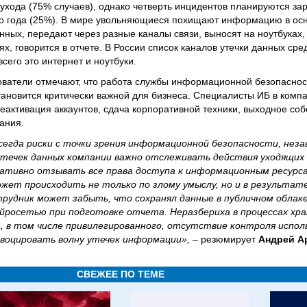
 ухода (75% случаев), однако четверть инцидентов планируются за
до года (25%). В мире увольняющиеся похищают информацию в осн
нных, передают через разные каналы связи, выносят на ноутбуках
х, говорится в отчете. В России список каналов утечки данных сре
сего это интернет и ноутбуки.
дователи отмечают, что работа службы информационной безопаснос
ановится критически важной для бизнеса. Специалисты ИБ в комп
 деактивация аккаунтов, сдача корпоративной техники, выходное со
ания.
сегда риски с точки зрения информационной безопасности, нез
утечек данных компании важно отслеживать действия уходящих
ративно отзывать все права доступа к информационным ресурс
жет происходить не только по злому умыслу, но и в результат
трудник может забыть, что сохранял данные в публичном облаке,
ейросетью при подготовке отчета. Неразбериха в процессах хра
 в том числе привилегированного, отсутствие контроля испол
овоцировать волну утечек информации»,
– резюмирует
Андрей А
СВЕЖЕЕ ПО ТЕМЕ