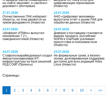
на софте экономят, а «железо»
цифровизации образования
дорожает»
(Интервью)
(Новости)
27.07.2026
24.07.2026
Отечественные ПАК набирают
АНО «Цифровая экономика»
обороты, но пока держатся на
выпустила отчёт о рынке ПАК для
чужом фундаменте
(Новости)
обработки данных
(Новости)
24.07.2026
24.07.2026
«Инферит ИТМен» выпустил
Доверие к поставщику становится
обновление 7.2 с
важнее продукта: российские
самодиагностикой
(Новости)
NGFW и UserGate усиливают
присутствие в поисковом поле
(Новости)
24.07.2026
23.07.2026
Ставрополькрайводоканал создал
Не формальные сроки, а бизнес-
импортонезависимую ИТ-
логика: долговременная поддержка
инфраструктуру на базе решений
доступна для всех редакций Astra
РЕД СОФТ
(Проекты)
Linux
(Новости)
Страницы:
1
2
3
4
5
6
7
8
9
10
>
>>