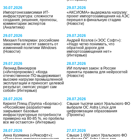
30.07.2026
29.07.2026
Импортонезависимая ИТ-
«АКСИОМА» выдержала нагрузку:
инфраструктура: сложности
проект импортозамещения на АЭС
создания, решения, прогнозы,
перешел в финальную стадию
комментарии экспертов
(Новости)
(Аналитика)
29.07.2026
29.07.2026
Михаил Геллерман: российские
Андрей Козлов («ЭОС Софт»):
заказчики не хотят зависеть от
«Надо четко понимать, что
изменений политики Windows
обратной дороги для
(Новости)
импортозамещения нет»
(Интервью)
29.07.2026
28.07.2026
Леонид Винокуров
ИИ получил закон: в России
(«Интерпроком»): «Когда
приняты правила для нейросетей
отечественное ПО выдерживает
(Новости)
высокие нагрузки промышленной
эксплуатации и приносит целевой
результат, скепсис уходит сам
собой»
(Интервью)
28.07.2026
28.07.2026
Кирилл Плещ (Группа «Борлас»):
Свыше тысячи школ Уральского ФО
«Российские разработчики
выбрали ОС Astra Linux для
закрывают базовые
цифровизации образования
инфраструктурные потребности
(Проекты)
примерно на 80-85 %, но пробелы
все же остаются»
(Интервью)
28.07.2026
27.07.2026
Анна Кузякина («Рексофт»):
Свыше 1 000 школ Уральского ФО
«Парадокс импортозамещения –
выбрали ОС Astra Linux для