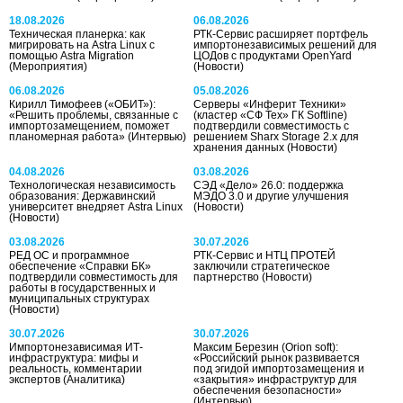
18.08.2026
06.08.2026
Техническая планерка: как
РТК-Сервис расширяет портфель
мигрировать на Astra Linux с
импортонезависимых решений для
помощью Astra Migration
ЦОДов с продуктами OpenYard
(Мероприятия)
(Новости)
06.08.2026
05.08.2026
Кирилл Тимофеев («ОБИТ»):
Серверы «Инферит Техники»
«Решить проблемы, связанные с
(кластер «СФ Тех» ГК Softline)
импортозамещением, поможет
подтвердили совместимость с
планомерная работа»
(Интервью)
решением Sharx Storage 2.x для
хранения данных
(Новости)
04.08.2026
03.08.2026
Технологическая независимость
СЭД «Дело» 26.0: поддержка
образования: Державинский
МЭДО 3.0 и другие улучшения
университет внедряет Astra Linux
(Новости)
(Новости)
03.08.2026
30.07.2026
РЕД ОС и программное
РТК-Сервис и НТЦ ПРОТЕЙ
обеспечение «Справки БК»
заключили стратегическое
подтвердили совместимость для
партнерство
(Новости)
работы в государственных и
муниципальных структурах
(Новости)
30.07.2026
30.07.2026
Импортонезависимая ИТ-
Максим Березин (Orion soft):
инфраструктура: мифы и
«Российский рынок развивается
реальность, комментарии
под эгидой импортозамещения и
экспертов
(Аналитика)
«закрытия» инфраструктур для
обеспечения безопасности»
(Интервью)