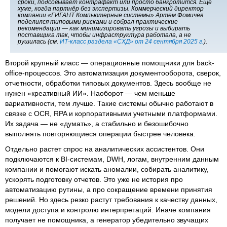
сроки, подсовывает контрафакт или просто банкротится. Еще
хуже, когда партнёр без экспертизы. Коммерческий директор
компании «ГИГАНТ Компьютерные системы» Артем Фомичев
поделился типовыми рисками и собрал практические
рекомендации — как минимизировать угрозы и выбирать
поставщика так, чтобы инфраструктура работала, а не
рушилась (см.
ИТ-класс раздела «СХД» от 24 сентября 2025 г.
).
Второй крупный класс — операционные помощники для back-
office-процессов. Это автоматизация документооборота, сверок,
отчетности, обработки типовых документов. Здесь вообще не
нужен «креативный ИИ». Наоборот — чем меньше
вариативности, тем лучше. Такие системы обычно работают в
связке с OCR, RPA и корпоративными учетными платформами.
Их задача — не «думать», а стабильно и безошибочно
выполнять повторяющиеся операции быстрее человека.
Отдельно растет спрос на аналитических ассистентов. Они
подключаются к BI-системам, DWH, логам, внутренним данным
компании и помогают искать аномалии, собирать аналитику,
ускорять подготовку отчетов. Это уже не история про
автоматизацию рутины, а про сокращение времени принятия
решений. Но здесь резко растут требования к качеству данных,
модели доступа и контролю интерпретаций. Иначе компания
получает не помощника, а генератор убедительно звучащих