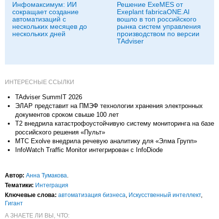
Инфомаксимум: ИИ
Решение ExeMES от
сокращает создание
Exeplant fabricaONE.AI
автоматизаций с
вошло в топ российского
нескольких месяцев до
рынка систем управления
нескольких дней
производством по версии
TAdviser
ИНТЕРЕСНЫЕ ССЫЛКИ
TAdviser SummIT 2026
ЭЛАР представит на ПМЭФ технологии хранения электронных
документов сроком свыше 100 лет
Т2 внедрила катастрофоустойчивую систему мониторинга на базе
российского решения «Пульт»
МТС Exolve внедрила речевую аналитику для «Элма Групп»
InfoWatch Traffic Monitor интегрирован с InfoDiode
Автор:
Анна Тумакова
.
Тематики:
Интеграция
Ключевые слова:
автоматизация бизнеса
,
Искусственный интеллект
,
Гигант
А ЗНАЕТЕ ЛИ ВЫ, ЧТО: