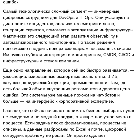
ошибок.
Самый технологически сложный сегмент — инженерные
цифровые сотрудники для DevOps и IT Ops. Они участвуют в
диагностике инцидентов, анализе телеметрии и логов,
генерации скриптов, помогают в эксплуатации инфраструктуры.
Фактически это следующий этап развития observability и
автоматизированного мониторинга. Но такие решения
невозможно внедрить поверх «зоопарка» несвязанных систем.
Им нужна глубокая интеграция с мониторингом, CMDB, CI/CD и
инфраструктурным стеком компании.
Еще одно направление, которое сейчас быстро развивается, —
узкоспециализированные экспертные ассистенты. В ИБ,
закупках, юридической функции, промышленности. Там, где
есть большой объем внутренних регламентов и дорогая цена
ошибки. Эти системы уже меньше похожи на чат-ботов и
больше — на интерфейс к корпоративной экспертизе.
Главное, что сейчас начинает понимать бизнес: выбирать нужно
не «модель» и не модный продукт, а конкретное узкое место в
процессе. Если задача плохо формализована, процессы не
описаны, а данные разбросаны по Excel и почте, цифровой
сотрудник проблему не решит. Он просто сделает