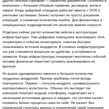
Другой сильный сценарий — обработка документов. Особенно в
компаниях с большим объемом первички, договоров, актов и
сверок. Когда цифровой сотрудник работает вместе с OCR и
учетными системами, бизнес получает не просто ускорение
операций, а снижение количества ошибок. Для финансовых и
операционных подразделений это зачастую важнее скорости.
Отдельно сейчас растет количество кейсов в эксплуатации
инфраструктуры. Там цифровые помощники анализируют логи,
телеметрию и события мониторинга, помогая быстрее
локализовать источник инцидента. В сложных инфраструктурах
это уже становится вопросом не удобства, а устойчивости
сервисов. Когда инфраструктура генерирует миллионы событий,
человек физически перестает успевать анализировать их
вручную.
Но рынок одновременно накопил и большое количество
неудачных внедрений. Причем проблемы почти всегда
повторяются. Первая — попытка внедрить «универсального
корпоративного ассистента». Обычно это выглядит так:
компания покупает модную платформу, подключает ее к
нескольким источникам данных и ожидает, что система начнет
понимать бизнес-процессы сама по себе. Не начнет. Без
нормальной структуры данных и ограничений такой помощник