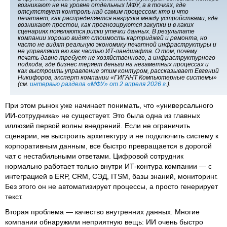
возникают не на уровне отдельных МФУ, а в точках, где
отсутствует контроль над самим процессом: кто и что
печатает, как распределяется нагрузка между устройствами, где
возникают простои, как прогнозируются закупки и в каких
сценариях появляются риски утечки данных. В результате
компании хорошо видят стоимость картриджей и ремонта, но
часто не видят реальную экономику печатной инфраструктуры и
не управляют ею как частью ИТ-ландшафта. О том, почему
печать давно требует не хозяйственного, а инфраструктурного
подхода, где бизнес теряет деньги на незаметных процессах и
как выстроить управление этим контуром, рассказывает Евгений
Никифоров, эксперт компании «ГИГАНТ Компьютерные системы»
(см.
интервью раздела «МФУ» от 2 апреля 2026 г.
).
При этом рынок уже начинает понимать, что «универсального
ИИ-сотрудника» не существует. Это была одна из главных
иллюзий первой волны внедрений. Если не ограничить
сценарии, не выстроить архитектуру и не подключить систему к
корпоративным данным, все быстро превращается в дорогой
чат с нестабильными ответами. Цифровой сотрудник
нормально работает только внутри ИТ-контура компании — с
интеграцией в ERP, CRM, СЭД, ITSM, базы знаний, мониторинг.
Без этого он не автоматизирует процессы, а просто генерирует
текст.
Вторая проблема — качество внутренних данных. Многие
компании обнаружили неприятную вещь: ИИ очень быстро