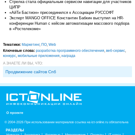
Стрелка стала официальным сервисом навигации для участников
ЦИПР
«АйТи Бастион» присоединился к Ассоциации РУССОФТ
Эксперт MANGO OFFICE Константин Бабкин выступил на HR-
конференции Human с кейсом автоматизации массового подбора
в «Ростелекоме»
Тематики:
Маркетинг
,
ПО
,
Web
Ключевые слова:
разработка программного обеспечения
,
веб-сервис
,
конкурс
,
мобильные приложения
,
награда
А ЗНАЕТЕ ЛИ ВЫ, ЧТО:
Продвижение сайтов Спб
О проекте
© 2004-2026 При использовании материалов ссылка на ict-online.ru обязательна
РАЗДЕЛЫ
Новости
Аналитика
Интервью
Мероприятия
Проекты
IT класс