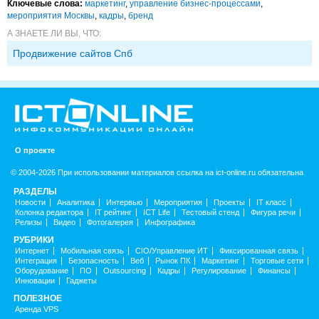
Ключевые слова:
маркетинг
,
управление бизнес-процессами
,
мероприятия Москвы
,
кадры
,
бренд
А ЗНАЕТЕ ЛИ ВЫ, ЧТО:
Продвижение сайтов Спб
О проекте
© 2004-2026 При использовании материалов ссылка на ict-online.ru обязательна
РАЗДЕЛЫ
Новости
Аналитика
Интервью
Мероприятия
Проекты
IT класс
Колонка редактора
IT рейтинг
ICT Life
Тестовый стенд
Фигура речи
Релизы
Видео
Фотогалерея
Инфографика
РУБРИКИ
Интернет
Мобильная связь
CIO/Управление ИТ
Фиксированная связь
Интеграция
Безопасность
Веб
Рынок ПК
Маркетинг
Торговые сети
Оборудование
ПО
Outsourcing
Кадры
Регулирование
Финансы
Инновации
Гаджеты
ПОЛЕЗНОЕ
Аренда VPS