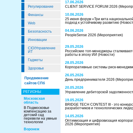
17.06.2026
Регулирование
CLIENT SERVICE FORUM 2026
(Меропр
10.06.2026
Финансы
25 июня форум «Три кита национально
подход к устойчивому развитию
(Новост
Web
04.06.2026
Безопасность
PeopleSense 2026
(Мероприятия)
Инновации
29.05.2026
CIO/Управление
Российские топ-менеджеры сталкиваютс
ИТ
работы в эпоху ИИ
(Новости)
Гаджеты
28.05.2026
Корпоративные системы риск-менеджм
Здоровье
26.05.2026
Продвижение
День предпринимателя 2026
(Меропри
сайтов СПб
20.05.2026
РЕГИОНЫ
Управление дебиторской задолженнос
Московская
19.05.2026
область
BRIDGE TECH CONTEST III - это конкурс
В Подмосковье
разработчиков и технологических лиде
компенсацию за
детский сад
14.05.2026
перевели на умные
Оптимизация и цифровизация корпора
технологии
2026
(Мероприятия)
Воронеж