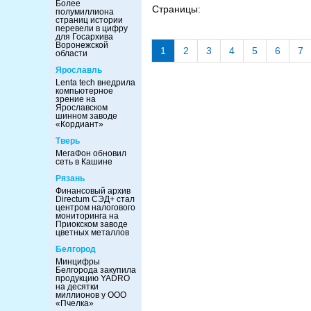
Более
Страницы:
полумиллиона
страниц истории
перевели в цифру
для Госархива
Воронежской
1
2
3
4
5
6
7
области
Ярославль
Lenta tech внедрила
компьютерное
зрение на
Ярославском
шинном заводе
«Кордиант»
Тверь
МегаФон обновил
сеть в Кашине
Рязань
Финансовый архив
Directum СЭД+ стал
центром налогового
мониторинга на
Приокском заводе
цветных металлов
Белгород
Минцифры
Белгорода закупила
продукцию YADRO
на десятки
миллионов у ООО
«Пчелка»