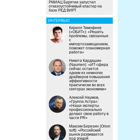
РМИАЦ Бурятии запустил
отказоустойчивый кластер на
базе РЕД ВИРТ
ИНТЕРВЬЮ
Кирилл Тимофеев
(«ОБИТ»): «Решить
проблемы, связанные
с
импортозамещением,
поможет планомерная
работа»
Никита Кардашин
(Naumen): «ИТ-сфера
сейчас остается
одним из немногих
драйверов повышения
эффективности
практически во всех
секторах экономики»
Алексей Наумов,
«Группа Астра»:
«Наши эксперты
профессионально
делают свою работу в
части PR»
Максим Березин (Orion
soft): «Российский
рынок развивается
под эгидой