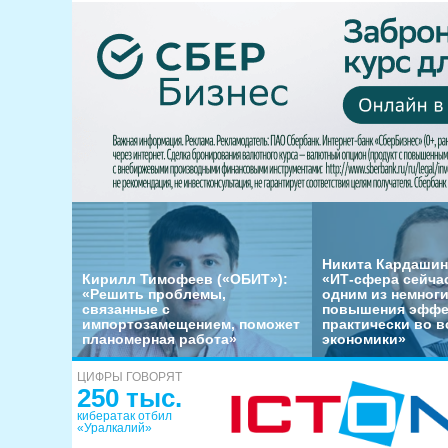
Никита Кардашин
Кирилл Тимофеев («ОБИТ»):
«ИТ-сфера сейча
«Решить проблемы,
одним из немног
связанные с
повышения эффе
импортозамещением, поможет
практически во в
планомерная работа»
экономики»
ЦИФРЫ ГОВОРЯТ
250 тыс.
кибератак отбил
«Уралкалий»