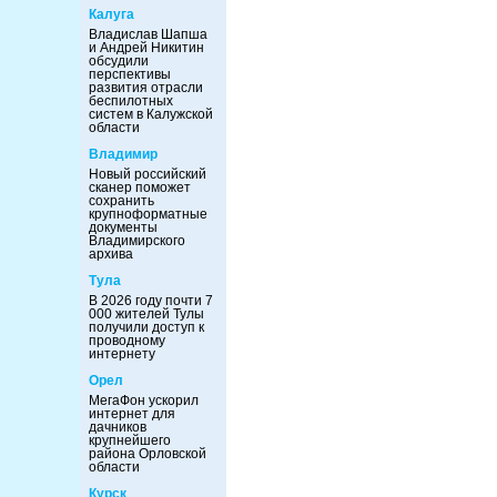
Калуга
Владислав Шапша
и Андрей Никитин
обсудили
перспективы
развития отрасли
беспилотных
систем в Калужской
области
Владимир
Новый российский
сканер поможет
сохранить
крупноформатные
документы
Владимирского
архива
Тула
В 2026 году почти 7
000 жителей Тулы
получили доступ к
проводному
интернету
Орел
МегаФон ускорил
интернет для
дачников
крупнейшего
района Орловской
области
Курск