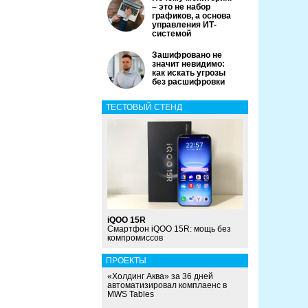
– это не набор
графиков, а основа
управления ИТ-
системой
Зашифровано не
значит невидимо:
как искать угрозы
без расшифровки
ТЕСТОВЫЙ СТЕНД
iQOO 15R
Смартфон iQOO 15R: мощь без
компромиссов
ПРОЕКТЫ
«Холдинг Аква» за 36 дней
автоматизировал комплаенс в
MWS Tables