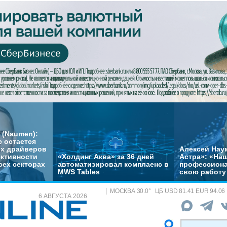
 (Naumen):
с остается
их драйверов
Алексей Нау
ктивности
«Холдинг Аква» за 36 дней
Астра»: «На
сех секторах
автоматизировал комплаенс в
профессиона
MWS Tables
свою работу 
МОСКВА
30.0
°
ЦБ
USD 81.41 EUR 94.06
6 АВГУСТА 2026