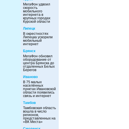
МегаФон удвоил
скорость
мобильного
интернета в
крупных городах
Курской области
Липецк
В окрестностях
Липецка ускорили
мобильный
интернет
Брянск
МегаФон обновил
оборудование от
центра Брянска до
отдаленных Белых
Берегов
Иваново
В 75 малых
населённых
пунктах Ивановской
области появились
связь и интернет
Тамбов
Тамбовская область
вошла в число
регионов,
представленных на
«ВК Места»
Смоленск