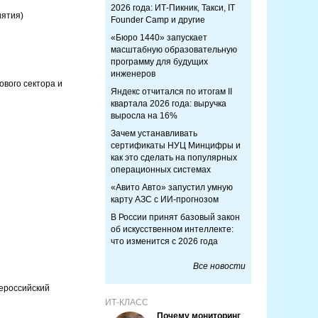
2026 года: ИТ-Пикник, Такси, IT
ятия)
Founder Camp и другие
«Бюро 1440» запускает
масштабную образовательную
программу для будущих
инженеров
вого сектора и
Яндекс отчитался по итогам II
квартала 2026 года: выручка
выросла на 16%
Зачем устанавливать
сертификаты НУЦ Минцифры и
как это сделать на популярных
операционных системах
«Авито Авто» запустил умную
карту АЗС с ИИ-прогнозом
В России принят базовый закон
об искусственном интеллекте:
что изменится с 2026 года
Все новости
сероссийский
ИТ-КЛАСС
Почему мониторинг