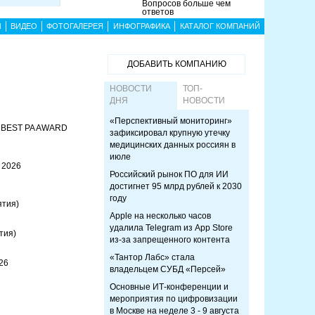
Вопросов больше чем
ответов
Ы
ВИДЕО
ФОТОГАЛЕРЕЯ
ИНФОГРАФИКА
КАТАЛОГ КОМПАНИЙ
ДОБАВИТЬ КОМПАНИЮ
НОВОСТИ
ТОП-
ДНЯ
НОВОСТИ
«Перспективный мониторинг»
я BEST PA AWARD
зафиксировал крупную утечку
медицинских данных россиян в
июле
 2026
Российский рынок ПО для ИИ
достигнет 95 млрд рублей к 2030
году
ятия)
Apple на несколько часов
удалила Telegram из App Store
тия)
из-за запрещенного контента
«Тантор Лабс» стала
26
владельцем СУБД «Персей»
Основные ИТ-конференции и
мероприятия по цифровизации
в Москве на неделе 3 - 9 августа