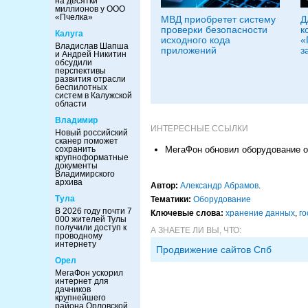
на десятки
миллионов у ООО
«Пчелка»
МВД приобретет систему
Д
проверки безопасности
к
Калуга
исходного кода
«
Владислав Шапша
приложений
з
и Андрей Никитин
обсудили
перспективы
развития отрасли
беспилотных
систем в Калужской
области
Владимир
ИНТЕРЕСНЫЕ ССЫЛКИ
Новый российский
сканер поможет
сохранить
МегаФон обновил оборудование о
крупноформатные
документы
Владимирского
архива
Автор:
Александр Абрамов
.
Тула
Тематики:
Оборудование
В 2026 году почти 7
Ключевые слова:
хранение данных
,
го
000 жителей Тулы
получили доступ к
А ЗНАЕТЕ ЛИ ВЫ, ЧТО:
проводному
интернету
Продвижение сайтов Спб
Орел
МегаФон ускорил
интернет для
дачников
крупнейшего
района Орловской