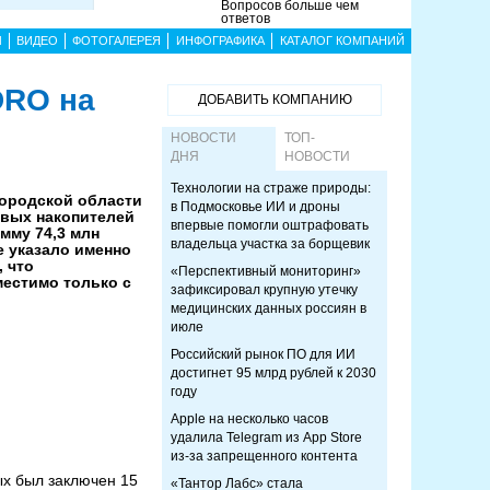
Вопросов больше чем
ответов
Ы
ВИДЕО
ФОТОГАЛЕРЕЯ
ИНФОГРАФИКА
КАТАЛОГ КОМПАНИЙ
DRO на
ДОБАВИТЬ КОМПАНИЮ
НОВОСТИ
ТОП-
ДНЯ
НОВОСТИ
Технологии на страже природы:
ородской области
в Подмосковье ИИ и дроны
овых накопителей
впервые помогли оштрафовать
мму 74,3 млн
владельца участка за борщевик
е указало именно
 что
«Перспективный мониторинг»
естимо только с
зафиксировал крупную утечку
медицинских данных россиян в
июле
Российский рынок ПО для ИИ
достигнет 95 млрд рублей к 2030
году
Apple на несколько часов
удалила Telegram из App Store
из-за запрещенного контента
ых был заключен 15
«Тантор Лабс» стала