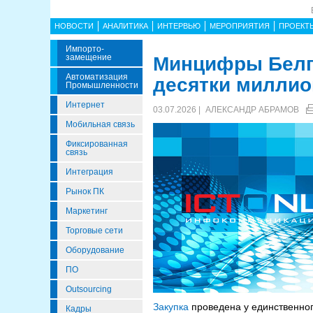
НОВОСТИ
АНАЛИТИКА
ИНТЕРВЬЮ
МЕРОПРИЯТИЯ
ПРОЕКТ
Импорто­
Замещение
Минцифры Белг
Автоматизация
десятки миллио
Промышленности
Интернет
03.07.2026 |
АЛЕКСАНДР АБРАМОВ
Мобильная связь
Фиксированная
связь
Интеграция
Рынок ПК
Маркетинг
Торговые сети
Оборудование
ПО
Outsourcing
Закупка
проведена у единственног
Кадры