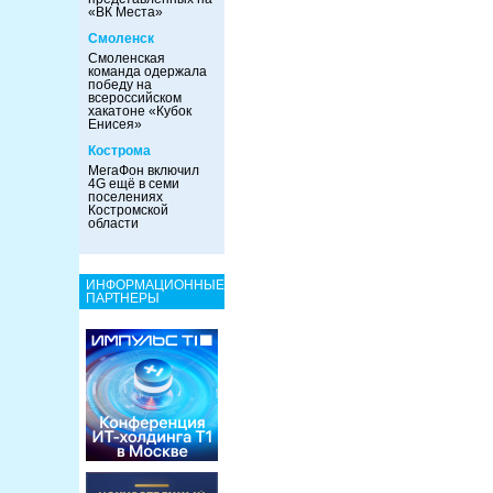
«ВК Места»
Смоленск
Смоленская
команда одержала
победу на
всероссийском
хакатоне «Кубок
Енисея»
Кострома
МегаФон включил
4G ещё в семи
поселениях
Костромской
области
ИНФОРМАЦИОННЫЕ
ПАРТНЕРЫ