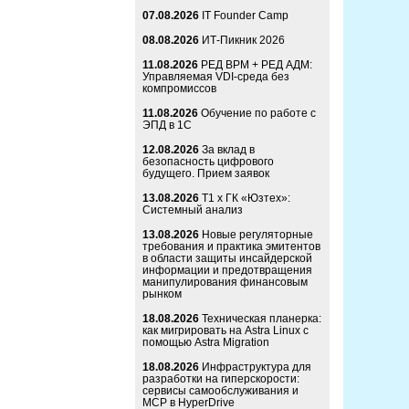
07.08.2026
IT Founder Camp
08.08.2026
ИТ-Пикник 2026
11.08.2026
РЕД ВРМ + РЕД АДМ:
Управляемая VDI-среда без
компромиссов
11.08.2026
Обучение по работе с
ЭПД в 1С
12.08.2026
За вклад в
безопасность цифрового
будущего. Прием заявок
13.08.2026
Т1 x ГК «Юзтех»:
Системный анализ
13.08.2026
Новые регуляторные
требования и практика эмитентов
в области защиты инсайдерской
информации и предотвращения
манипулирования финансовым
рынком
18.08.2026
Техническая планерка:
как мигрировать на Astra Linux с
помощью Astra Migration
18.08.2026
Инфраструктура для
разработки на гиперскорости:
сервисы самообслуживания и
MCP в HyperDrive