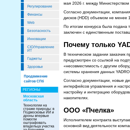
мая 2026 г. между Министерством
Регулирование
Согласно документации, компания
Финансы
дисков (HDD) объемом не менее 1
Web
По итогам конкурса была подана 
Безопасность
заключен с единственным постав
Инновации
Почему только YA
CIO/Управление
ИТ
В техническом задании заказчик 
Гаджеты
предусмотрен со ссылкой на подпу
«несовместимость с другим обор
Здоровье
системы хранения данных YADRO
Продвижение
Согласно документации, новые д
сайтов СПб
интерфейсов управления и настро
РЕГИОНЫ
настройку и интеграцию оборудов
Московская
накопителях.
область
Технологии на
ООО «Пчелка»
страже природы: в
Подмосковье ИИ и
дроны впервые
помогли
Исполнителем контракта выступае
оштрафовать
основной вид деятельности комп
владельца участка
за борщевик