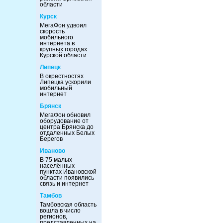
области
Курск
МегаФон удвоил
скорость
мобильного
интернета в
крупных городах
Курской области
Липецк
В окрестностях
Липецка ускорили
мобильный
интернет
Брянск
МегаФон обновил
оборудование от
центра Брянска до
отдаленных Белых
Берегов
Иваново
В 75 малых
населённых
пунктах Ивановской
области появились
связь и интернет
Тамбов
Тамбовская область
вошла в число
регионов,
представленных на