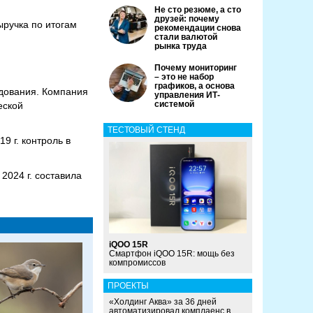
Не сто резюме, а сто
друзей: почему
ыручка по итогам
рекомендации снова
стали валютой
рынка труда
Почему мониторинг
– это не набор
графиков, а основа
дования. Компания
управления ИТ-
системой
еской
ТЕСТОВЫЙ СТЕНД
9 г. контроль в
024 г. составила
iQOO 15R
Смартфон iQOO 15R: мощь без
компромиссов
ПРОЕКТЫ
«Холдинг Аква» за 36 дней
автоматизировал комплаенс в