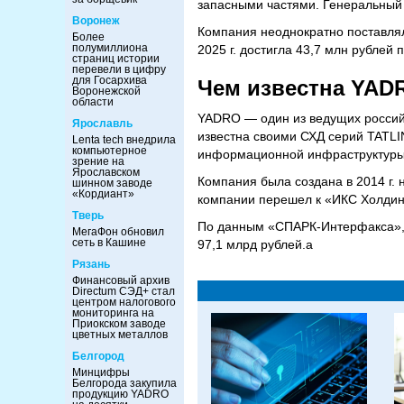
запасными частями. Генеральный
Воронеж
Компания неоднократно поставлял
Более
полумиллиона
2025 г. достигла 43,7 млн рублей
страниц истории
перевели в цифру
для Госархива
Чем известна YAD
Воронежской
области
YADRO — один из ведущих россий
Ярославль
известна своими СХД серий TATLI
Lenta tech внедрила
компьютерное
информационной инфраструктуры 
зрение на
Ярославском
Компания была создана в 2014 г. 
шинном заводе
«Кордиант»
компании перешел к «ИКС Холдин
Тверь
По данным «СПАРК-Интерфакса», 
МегаФон обновил
сеть в Кашине
97,1 млрд рублей.a
Рязань
Финансовый архив
Directum СЭД+ стал
центром налогового
мониторинга на
Приокском заводе
цветных металлов
Белгород
Минцифры
Белгорода закупила
продукцию YADRO