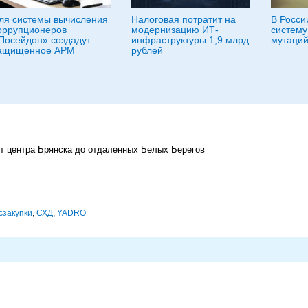
ля системы вычисления
Налоговая потратит на
В Росси
оррупционеров
модернизацию ИТ-
систему
Посейдон» создадут
инфраструктуры 1,9 млрд
мутаций
ащищенное АРМ
рублей
т центра Брянска до отдаленных Белых Берегов
сзакупки
,
СХД
,
YADRO