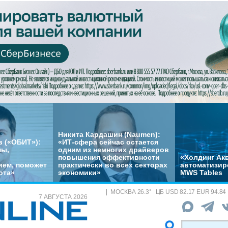
Никита Кардашин (Naumen):
 («ОБИТ»):
«ИТ-сфера сейчас остается
мы,
одним из немногих драйверов
повышения эффективности
«Холдинг Акв
ем, поможет
практически во всех секторах
автоматизир
ота»
экономики»
MWS Tables
МОСКВА
26.3
°
ЦБ
USD 82.17 EUR 94.84
7 АВГУСТА 2026