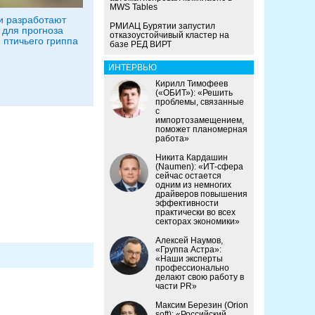
MWS Tables
и разработают
РМИАЦ Бурятии запустил
 для прогноза
отказоустойчивый кластер на
 птичьего гриппа
базе РЕД ВИРТ
ИНТЕРВЬЮ
Кирилл Тимофеев
(«ОБИТ»): «Решить
проблемы, связанные
с
импортозамещением,
поможет планомерная
работа»
Никита Кардашин
(Naumen): «ИТ-сфера
сейчас остается
одним из немногих
драйверов повышения
эффективности
практически во всех
секторах экономики»
Алексей Наумов,
«Группа Астра»:
«Наши эксперты
профессионально
делают свою работу в
части PR»
Максим Березин (Orion
soft): «Российский