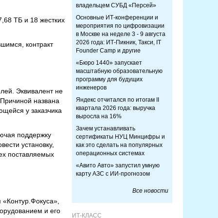
владельцем СУБД «Персей»
Основные ИТ-конференции и
,68 ТБ и 18 жестких
мероприятия по цифровизации
в Москве на неделе 3 - 9 августа
2026 года: ИТ-Пикник, Такси, IT
вшимся, контракт
Founder Camp и другие
«Бюро 1440» запускает
масштабную образовательную
программу для будущих
инженеров
лей. Эквивалент не
Яндекс отчитался по итогам II
. Причиной названа
квартала 2026 года: выручка
ющейся у заказчика
выросла на 16%
Зачем устанавливать
лючая поддержку
сертификаты НУЦ Минцифры и
вести установку,
как это сделать на популярных
операционных системах
сех поставляемых
«Авито Авто» запустил умную
карту АЗС с ИИ-прогнозом
Все новости
 «Контур.Фокуса»,
орудованием и его
ИТ-КЛАСС