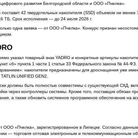
 цифрового развития Белгородской области и ООО «Пчелка».
 поставит 42 твердотельных накопителя (SSD) объемом не менее 7
6 ТБ. Срок исполнения — до 24 июля 2026 г.
только одна заявка — от ООО «Пчелка». Конкурс признан несостоя
щиком.
DRO
прямо указал товарный знак YADRO и конкретные артикулы накопите
нкт «б» пункта 1 части 1 статьи 33 Федерального закона № 44-ФЗ
удованием»: накопители предназначены для дооснащения уже име
 TATLIN.UNIFIED GEN2.
иски должны быть полностью совместимы с существующей СХД, вк
йки через контроллеры системы. Кроме того, поставщик обязан про
ания, а также обновить системное программное обеспечение на в
т ООО «Пчелка», зарегистрированное в Липецке. Согласно данным
ании — торговля оптовая электронным и телекоммуникационным об