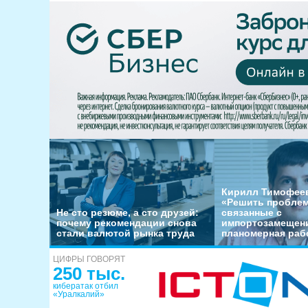
Кирилл Тимофеев
«Решить пробле
Не сто резюме, а сто друзей:
связанные с
почему рекомендации снова
импортозамещени
стали валютой рынка труда
планомерная раб
ЦИФРЫ ГОВОРЯТ
250 тыс.
кибератак отбил
«Уралкалий»