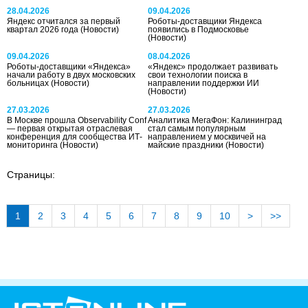
28.04.2026
09.04.2026
Яндекс отчитался за первый
Роботы-доставщики Яндекса
квартал 2026 года
(Новости)
появились в Подмосковье
(Новости)
09.04.2026
08.04.2026
Роботы-доставщики «Яндекса»
«Яндекс» продолжает развивать
начали работу в двух московских
свои технологии поиска в
больницах
(Новости)
направлении поддержки ИИ
(Новости)
27.03.2026
27.03.2026
В Москве прошла Observability Conf
Аналитика МегаФон: Калининград
— первая открытая отраслевая
стал самым популярным
конференция для сообщества ИТ-
направлением у москвичей на
мониторинга
(Новости)
майские праздники
(Новости)
Страницы:
1
2
3
4
5
6
7
8
9
10
>
>>