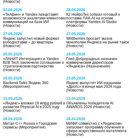
(Новости)
02.06.2026
28.05.2026
«Телфин» и Yandex представят
К2 НейроТех собрал готовый к
возможности аналитики клиентских
поставке ПАК-AI на основе
коммуникаций на базе ИИ
платформы Yandex AI Studio
(Новости)
(Новости)
27.05.2026
27.05.2026
Яндекс запустил новый формат
Wildberries бросает вызов
рободоставки – до квартиры
монополии Яндекса на рынке такси
(Новости)
(Новости)
20.05.2026
19.05.2026
«ЛАНИТ-Интеграция» и Yandex
Глеб Доброрадных назначен
B2B Tech заключили соглашение о
коммерческим директором
стратегическом партнерстве
«Яндекса»
(Назначения)
(Новости)
16.05.2026
15.05.2026
Backend Talks Яндекс 360
Яндекс выпустит ИИ-наушники
(Мероприятия)
«Дропс» в конце мая 2026 года
(Новости)
15.05.2026
13.05.2026
«Яндекс» вложил 18 млрд рублей в
Объявлены победители AI
развитие Physical AI в 2025 году
AWARDS 2026
(Новости)
(Новости)
28.04.2026
28.04.2026
Митап С++ Russia х Городские
МИФИ совместно с «Яндексом»
сервисы
(Мероприятия)
запускает программу обучения в
сфере искусственного интеллекта
(Новости)