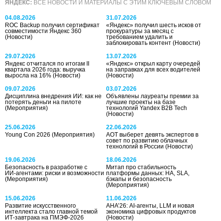
ЯНДЕКС:
ВСЕ НОВОСТИ И МАТЕРИАЛЫ С ЭТИМ КЛЮЧЕВЫМ СЛОВОМ
04.08.2026
31.07.2026
ROC Backup получил сертификат
«Яндекс» получил шесть исков от
совместимости Яндекс 360
прокуратуры за месяц с
(Новости)
требованием удалить и
заблокировать контент
(Новости)
29.07.2026
13.07.2026
Яндекс отчитался по итогам II
«Яндекс» открыл карту очередей
квартала 2026 года: выручка
на заправках для всех водителей
выросла на 16%
(Новости)
(Новости)
09.07.2026
03.07.2026
Дисциплина внедрения ИИ: как не
Объявлены лауреаты премии за
потерять деньги на пилоте
лучшие проекты на базе
(Мероприятия)
технологий Yandex B2B Tech
(Новости)
25.06.2026
22.06.2026
Young Con 2026
(Мероприятия)
АОТ выберет девять экспертов в
совет по развитию облачных
технологий в России
(Новости)
19.06.2026
18.06.2026
Безопасность в разработке с
Митап про стабильность
ИИ‑агентами: риски и возможности
платформы данных: HA, SLA,
(Мероприятия)
бэкапы и безопасность
(Мероприятия)
15.06.2026
11.06.2026
Развитие искусственного
AHA’26: AI-агенты, LLM и новая
интеллекта стало главной темой
экономика цифровых продуктов
ИТ-завтрака на ПМЭФ-2026
(Новости)