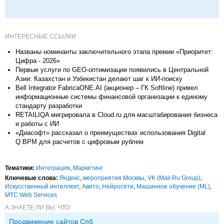
ИНТЕРЕСНЫЕ ССЫЛКИ
Названы номинанты заключительного этапа премии «Приоритет:
Цифра - 2026»
Первые услуги по GEO-оптимизации появились в Центральной
Азии: Казахстан и Узбекистан делают шаг к ИИ-поиску
Bell Integrator FabricaONE.AI (акционер – ГК Softline) привел
информационные системы финансовой организации к единому
стандарту разработки
RETAILIQA мигрировала в Cloud.ru для масштабирования бизнеса
и работы с ИИ
«Диасофт» рассказал о преимуществах использования Digital
Q.BPM для расчетов с цифровым рублем
Тематики:
Интеграция
,
Маркетинг
Ключевые слова:
Яндекс
,
мероприятия Москвы
,
VK (Mail.Ru Group)
,
Искусственный интеллект
,
Авито
,
Нейросети
,
Машинное обучение (ML)
,
МТС Web Services
А ЗНАЕТЕ ЛИ ВЫ, ЧТО:
Продвижение сайтов Спб