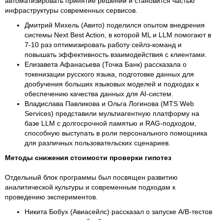
автоматизировать принятие решений и становится частью
инфраструктуры современных сервисов.
Дмитрий Михель (Авито) поделился опытом внедрения
системы Next Best Action, в которой ML и LLM помогают в
7-10 раз оптимизировать работу сейлз-команд и
повышать эффективность взаимодействия с клиентами.
Елизавета Афанасьева (Точка Банк) рассказала о
токенизации русского языка, подготовке данных для
дообучения больших языковых моделей и подходах к
обеспечению качества данных для AI-систем.
Владислава Павликова и Ольга Логинова (MTS Web
Services) представили мультиагентную платформу на
базе LLM с долгосрочной памятью и RAG-подходом,
способную выступать в роли персонального помощника
для различных пользовательских сценариев.
Методы снижения стоимости проверки гипотез
Отдельный блок программы был посвящен развитию
аналитической культуры и современным подходам к
проведению экспериментов.
Никита Бобух (Авиасейлс) рассказал о запуске A/B-тестов