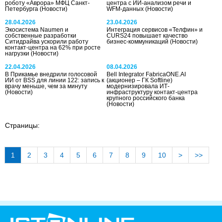
роботу «Аврора» МФЦ Санкт-
центра с ИИ-анализом речи и
Петербурга
(Новости)
WFM-данных
(Новости)
28.04.2026
23.04.2026
Экосистема Naumen и
Интеграция сервисов «Телфин» и
собственные разработки
CURS24 повышает качество
Ситидрайва ускорили работу
бизнес-коммуникаций
(Новости)
контакт-центра на 62% при росте
нагрузки
(Новости)
22.04.2026
08.04.2026
В Прикамье внедрили голосовой
Bell Integrator FabricaONE.AI
ИИ от BSS для линии 122: запись к
(акционер – ГК Softline)
врачу меньше, чем за минуту
модернизировала ИТ-
(Новости)
инфраструктуру контакт‑центра
крупного российского банка
(Новости)
Страницы:
1
2
3
4
5
6
7
8
9
10
>
>>