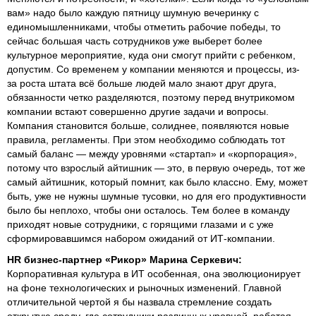
вам» надо было каждую пятницу шумную вечеринку с
единомышленниками, чтобы отметить рабочие победы, то
сейчас большая часть сотрудников уже выберет более
культурное мероприятие, куда они смогут прийти с ребенком,
допустим. Со временем у компании меняются и процессы, из-
за роста штата всё больше людей мало знают друг друга,
обязанности четко разделяются, поэтому перед внутрикомом
компании встают совершенно другие задачи и вопросы.
Компания становится больше, солиднее, появляются новые
правила, регламенты. При этом необходимо соблюдать тот
самый баланс — между уровнями «стартап» и «корпорация»,
потому что взрослый айтишник — это, в первую очередь, тот же
самый айтишник, который помнит, как было классно. Ему, может
быть, уже не нужны шумные тусовки, но для его продуктивности
было бы неплохо, чтобы они осталось. Тем более в команду
приходят новые сотрудники, с горящими глазами и с уже
сформировавшимся набором ожиданий от ИТ-компании.
HR бизнес-партнер «Рикор» Марина Серкевич:
Корпоративная культура в ИТ особенная, она эволюционирует
на фоне технологических и рыночных изменений. Главной
отличительной чертой я бы назвала стремление создать
открытую среду, где сотрудники различных уровней, работая