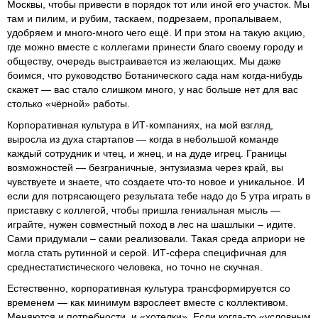
Москвы, чтобы привести в порядок тот или иной его участок. Мы
там и пилим, и рубим, таскаем, подрезаем, пропалываем,
удобряем и много-много чего ещё. И при этом на такую акцию,
где можно вместе с коллегами принести благо своему городу и
обществу, очередь выстраивается из желающих. Мы даже
боимся, что руководство Ботанического сада нам когда-нибудь
скажет — вас стало слишком много, у нас больше нет для вас
столько «чёрной» работы.
Корпоративная культура в ИТ-компаниях, на мой взгляд,
выросла из духа стартапов — когда в небольшой команде
каждый сотрудник и чтец, и жнец, и на дуде игрец. Границы
возможностей — безграничные, энтузиазма через край, вы
чувствуете и знаете, что создаете что-то новое и уникальное. И
если для потрясающего результата тебе надо до 5 утра играть в
приставку с коллегой, чтобы пришла гениальная мысль —
играйте, нужен совместный поход в лес на шашлыки – идите.
Сами придумали – сами реализовали. Такая среда априори не
могла стать рутинной и серой. ИТ-сфера специфичная для
среднестатистического человека, но точно не скучная.
Естественно, корпоративная культура трансформируется со
временем — как минимум взрослеет вместе с коллективом.
Меняются и потребности, и «хотелки». Если когда-то «условным