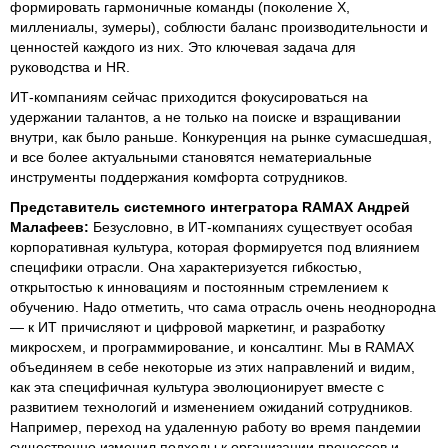
формировать гармоничные команды (поколение Х,
миллениалы, зумеры), соблюсти баланс производительности и
ценностей каждого из них. Это ключевая задача для
руководства и HR.
ИТ-компаниям сейчас приходится фокусироваться на
удержании талантов, а не только на поиске и взращивании
внутри, как было раньше. Конкуренция на рынке сумасшедшая,
и все более актуальными становятся нематериальные
инструменты поддержания комфорта сотрудников.
Представитель системного интегратора RAMAX Андрей
Малафеев:
Безусловно, в ИТ-компаниях существует особая
корпоративная культура, которая формируется под влиянием
специфики отрасли. Она характеризуется гибкостью,
открытостью к инновациям и постоянным стремлением к
обучению. Надо отметить, что сама отрасль очень неоднородна
— к ИТ причисляют и цифровой маркетинг, и разработку
микросхем, и программирование, и консалтинг. Мы в RAMAX
объединяем в себе некоторые из этих направлений и видим,
как эта специфичная культура эволюционирует вместе с
развитием технологий и изменением ожиданий сотрудников.
Например, переход на удаленную работу во время пандемии
существенно изменил подходы к организации процессов и