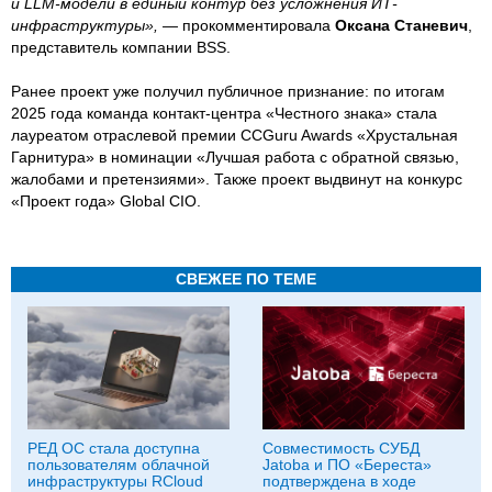
и LLM-модели в единый контур без усложнения ИТ-
инфраструктуры», —
прокомментировала
Оксана Станевич
,
представитель компании BSS.
Ранее проект уже получил публичное признание: по итогам
2025 года команда контакт-центра «Честного знака» стала
лауреатом отраслевой премии CCGuru Awards «Хрустальная
Гарнитура» в номинации «Лучшая работа с обратной связью,
жалобами и претензиями». Также проект выдвинут на конкурс
«Проект года» Global CIO.
СВЕЖЕЕ ПО ТЕМЕ
РЕД ОС стала доступна
Совместимость СУБД
пользователям облачной
Jatoba и ПО «Береста»
инфраструктуры RCloud
подтверждена в ходе