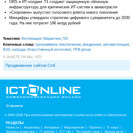
ORS и ИТ-холдинг T1 создают защищенную облачную
инфраструктуру для критических ИТ-систем в авиаотрасли
«Скорозвон» выпустил голосового робота нового поколения
Минцифры утвердило стратегию цифрового суверенитета до 2030
года. На нее потратят 196 млрд рублей
Тематики:
Интеграция
,
Маркетинг
,
ПО
Ключевые слова:
программное обеспечение
,
внедрение
,
автоматизация
,
BSS
,
награда
,
Искусственный интеллект
,
ITFB group
А ЗНАЕТЕ ЛИ ВЫ, ЧТО:
Продвижение сайтов Спб
О проекте
© 2004-2026 При использовании материалов ссылка на ict-online.ru обязательна
РАЗДЕЛЫ
Новости
Аналитика
Интервью
Мероприятия
Проекты
IT класс
Колонка редактора
IT рейтинг
ICT Life
Тестовый стенд
Фигура речи