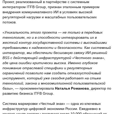
Проект, реализованный в партнёрстве с системным
интегратором ITFB Group, признан эталонным примером
внедрения коммуникативного ИИ в условиях высокой
регуляторной нагрузки и масштабных пользовательских
потоков.
«Уникальность этого проекта — не только в передовых
технологиях, но и в способности интегрировать их в
жесткий контур государственной системы с высочайшими
требованиями к надежности и безопасности. Как системный
интегратор, мы обеспечили бесшовную связку ИИ-решений
BSS с действующей инфраструктурой «Честного знака»,
где цена ошибки критически высока. Именно глубокое
понимание отраслевой специфики и регуляторных
ограничений позволило нам создать отказоустойчивый
инструмент, который уже сегодня работает на стыке
технологий, закона и многомиллионной пользовательской
базы», —
прокомментировала
Наталья Романова
, директор по
развитию бизнеса ITFB Group.
Система маркировки «Честный знак» — одна из ключевых
инфраструктур цифровой экономики России. Ежедневно в
контакт-центр системы поступает около 10 000 обращений от