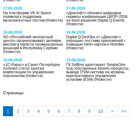
17.06.2026
17.06.2026
На платформе VK AI Space
«Диасофт» обновил цифровые
появилась поддержка
сервисы конференции ЦИПР-2026
мультиагентных систем
(Новости)
на базе решения Digital Q.Events
(Новости)
16.06.2026
16.06.2026
АО «Российский экспортный
Digital Q.DevOps от «Диасофт»
центр» организовывает деловую
упрощает поставку приложений с
миссию в области промышленных
помощью Helm-чартов и Helmfile
решений в Республику Сербию
(Новости)
(Новости)
15.06.2026
15.06.2026
«1С-Рарус» в Санкт-Петербурге
ГК Softline адаптирует SimpleOne
получил статус Центра
под собственные бизнес-процессы,
компетенции по управлению
выводя ITSM-систему на уровень
персоналом
(Новости)
корпоративного управления
услугами (ESM)
(Новости)
Страницы:
1
2
3
4
5
6
7
8
9
10
>
>>