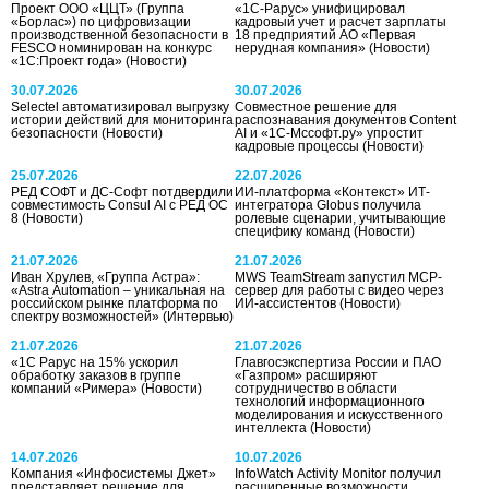
Проект ООО «ЦЦТ» (Группа
«1С-Рарус» унифицировал
«Борлас») по цифровизации
кадровый учет и расчет зарплаты
производственной безопасности в
18 предприятий АО «Первая
FESCO номинирован на конкурс
нерудная компания»
(Новости)
«1С:Проект года»
(Новости)
30.07.2026
30.07.2026
Selectel автоматизировал выгрузку
Совместное решение для
истории действий для мониторинга
распознавания документов Content
безопасности
(Новости)
AI и «1С-Мссофт.ру» упростит
кадровые процессы
(Новости)
25.07.2026
22.07.2026
РЕД СОФТ и ДС-Софт потдвердили
ИИ-платформа «Контекст» ИТ-
совместимость Consul AI с РЕД ОС
интегратора Globus получила
8
(Новости)
ролевые сценарии, учитывающие
специфику команд
(Новости)
21.07.2026
21.07.2026
Иван Хрулев, «Группа Астра»:
MWS TeamStream запустил MCP-
«Astra Automation – уникальная на
сервер для работы с видео через
российском рынке платформа по
ИИ-ассистентов
(Новости)
спектру возможностей»
(Интервью)
21.07.2026
21.07.2026
«1С Рарус на 15% ускорил
Главгосэкспертиза России и ПАО
обработку заказов в группе
«Газпром» расширяют
компаний «Римера»
(Новости)
сотрудничество в области
технологий информационного
моделирования и искусственного
интеллекта
(Новости)
14.07.2026
10.07.2026
Компания «Инфосистемы Джет»
InfoWatch Activity Monitor получил
представляет решение для
расширенные возможности