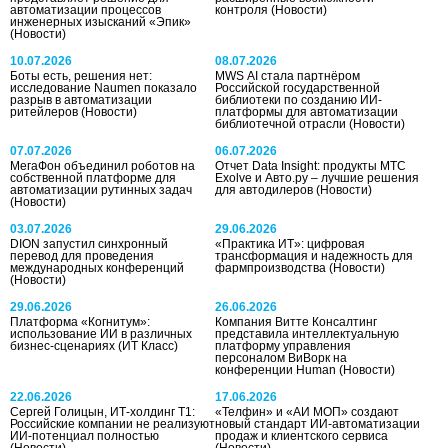
автоматизации процессов
контроля
(Новости)
инженерных изысканий «Эпик»
(Новости)
10.07.2026
08.07.2026
Боты есть, решения нет:
MWS AI стала партнёром
исследование Naumen показало
Российской государственной
разрыв в автоматизации
библиотеки по созданию ИИ-
ритейлеров
(Новости)
платформы для автоматизации
библиотечной отрасли
(Новости)
07.07.2026
06.07.2026
МегаФон объединил роботов на
Отчет Data Insight: продукты МТС
собственной платформе для
Exolve и Авто.ру – лучшие решения
автоматизации рутинных задач
для автодилеров
(Новости)
(Новости)
03.07.2026
29.06.2026
DION запустил синхронный
«Практика ИT»: цифровая
перевод для проведения
трансформация и надежность для
международных конференций
фармпроизводства
(Новости)
(Новости)
29.06.2026
26.06.2026
Платформа «Когнитум»:
Компания Витте Консалтинг
использование ИИ в различных
представила интеллектуальную
бизнес-сценариях
(ИТ Класс)
платформу управления
персоналом ВиВорк на
конференции Human
(Новости)
22.06.2026
17.06.2026
Сергей Голицын, ИТ-холдинг Т1:
«Телфин» и «АИ МОП» создают
Российские компании не реализуют
новый стандарт ИИ-автоматизации
ИИ-потенциал полностью
продаж и клиентского сервиса
(Новости)
(Новости)