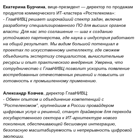
Екатерина Бурчина
, вице-президент — директор по продажам
продуктов коммерческого ИТ-кластера «Ростелекома»:
-
ГлавНИВЦ решает широчайший спектр задач, включая
разработку специализированного ПО для высших органов
власти. Для нас это соглашение — шаг к созданию
устойчивого партнерства, где наука и индустрия работают
на общий результат. Мы видим большой потенциал в
проектах по искусственному интеллекту, где сможем
объединить экспертизу специалистов, вычислительные
ресурсы и опыт практического внедрения. Уверена, что
сотрудничество с ГлавНИВЦ позволит ускорить появление
востребованных отечественных решений и повысить их
готовность к промышленному применению
.
Александр Ковчев
, директор ГлавНИВЦ:
-
Обмен опытом и объединение компетенций с
“Ростелекомом”, крупнейшим в России провайдером
цифровых услуг и решений, станут драйвером для перехода
государственного сектора к ИТ-архитектуре нового
поколения, обеспечивающей бесшовную интеграцию,
безопасную масштабируемость и непрерывность цифровой
эволюции.