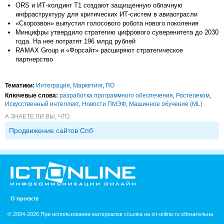
ORS и ИТ-холдинг T1 создают защищенную облачную
инфраструктуру для критических ИТ-систем в авиаотрасли
«Скорозвон» выпустил голосового робота нового поколения
Минцифры утвердило стратегию цифрового суверенитета до 2030
года. На нее потратят 196 млрд рублей
RAMAX Group и «Форсайт» расширяют стратегическое
партнерство
Тематики:
Интеграция
,
Маркетинг
,
ПО
Ключевые слова:
разработка программного обеспечения
,
Ростелеком
,
Искусственный интеллект
,
Новости ПМЭФ
,
Машинное обучение (ML)
А ЗНАЕТЕ ЛИ ВЫ, ЧТО:
Продвижение сайтов Спб
О проекте
© 2004-2026 При использовании материалов ссылка на ict-online.ru обязательна