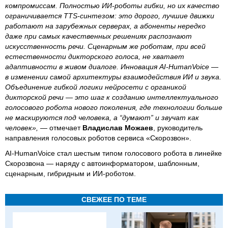
компромиссам. Полностью ИИ-роботы гибки, но их качество
ограничивается TTS-синтезом: это дорого, лучшие движки
работают на зарубежных серверах, а абоненты нередко
даже при самых качественных решениях распознают
искусственность речи. Сценарным же роботам, при всей
естественности дикторского голоса, не хватает
адаптивности в живом диалоге. Инновация AI-HumanVoice —
в изменении самой архитектуры взаимодействия ИИ и звука.
Объединение гибкой логики нейросети с органикой
дикторской речи — это шаг к созданию интеллектуального
голосового робота нового поколения, где технологии больше
не маскируются под человека, а “думают” и звучат как
человек»,
— отмечает
Владислав Можаев
, руководитель
направления голосовых роботов сервиса «Скорозвон».
AI-HumanVoice стал шестым типом голосового робота в линейке
Скорозвона — наряду с автоинформатором, шаблонным,
сценарным, гибридным и ИИ-роботом.
СВЕЖЕЕ ПО ТЕМЕ