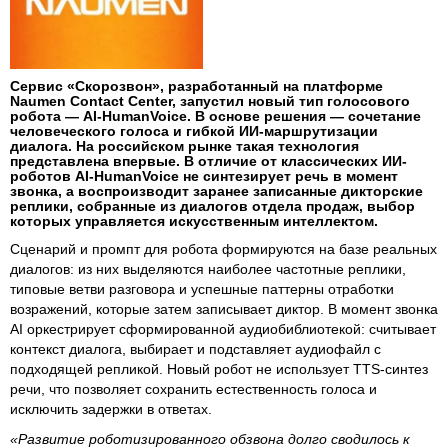
Сервис «Скорозвон», разработанный на платформе
Naumen Contact Center, запустил новый тип голосового
робота — AI-HumanVoice. В основе решения — сочетание
человеческого голоса и гибкой ИИ-маршрутизации
диалога. На российском рынке такая технология
представлена впервые. В отличие от классических ИИ-
роботов AI-HumanVoice не синтезирует речь в момент
звонка, а воспроизводит заранее записанные дикторские
реплики, собранные из диалогов отдела продаж, выбор
которых управляется искусственным интеллектом.
Сценарий и промпт для робота формируются на базе реальных
диалогов: из них выделяются наиболее частотные реплики,
типовые ветви разговора и успешные паттерны отработки
возражений, которые затем записывает диктор. В момент звонка
AI оркестрирует сформированной аудиобиблиотекой: считывает
контекст диалога, выбирает и подставляет аудиофайл с
подходящей репликой. Новый робот не использует TTS-синтез
речи, что позволяет сохранить естественность голоса и
исключить задержки в ответах.
«Развитие роботизированного обзвона долго сводилось к