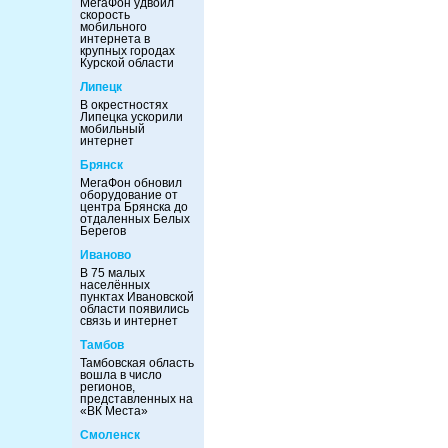
МегаФон удвоил
скорость
мобильного
интернета в
крупных городах
Курской области
Липецк
В окрестностях
Липецка ускорили
мобильный
интернет
Брянск
МегаФон обновил
оборудование от
центра Брянска до
отдаленных Белых
Берегов
Иваново
В 75 малых
населённых
пунктах Ивановской
области появились
связь и интернет
Тамбов
Тамбовская область
вошла в число
регионов,
представленных на
«ВК Места»
Смоленск