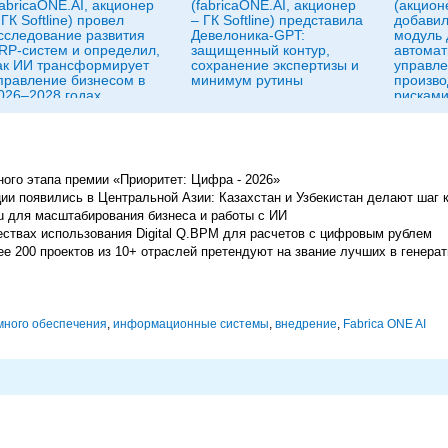
abricaONE.AI, акционер
(fabricaONE.AI, акционер
(акционе
 ГК Softline) провел
– ГК Softline) представила
добави
сследование развития
Девелоника-GPT:
модуль 
RP-систем и определил,
защищенный контур,
автомат
ак ИИ трансформирует
сохранение экспертизы и
управл
правление бизнесом в
минимум рутины
произв
026–2028 годах
рискам
ого этапа премии «Приоритет: Цифра - 2026»
и появились в Центральной Азии: Казахстан и Узбекистан делают шаг 
u для масштабирования бизнеса и работы с ИИ
ствах использования Digital Q.BPM для расчетов с цифровым рублем
лее 200 проектов из 10+ отраслей претендуют на звание лучших в генера
много обеспечения
,
информационные системы
,
внедрение
,
Fabrica ONE AI