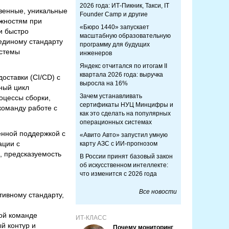
2026 года: ИТ-Пикник, Такси, IT
венные, уникальные
Founder Camp и другие
ожностям при
«Бюро 1440» запускает
и быстро
масштабную образовательную
единому стандарту
программу для будущих
истемы
инженеров
Яндекс отчитался по итогам II
квартала 2026 года: выручка
оставки (CI/CD) с
выросла на 16%
ный цикл
Зачем устанавливать
оцессы сборки,
сертификаты НУЦ Минцифры и
команду работе с
как это сделать на популярных
операционных системах
енной поддержкой с
«Авито Авто» запустил умную
ации с
карту АЗС с ИИ-прогнозом
, предсказуемость
В России принят базовый закон
об искусственном интеллекте:
что изменится с 2026 года
Все новости
ивному стандарту,
ой команде
ИТ-КЛАСС
й контур и
Почему мониторинг