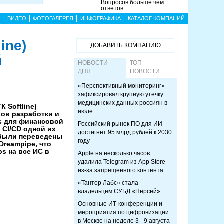
Вопросов больше чем
ответов
Ы
ВИДЕО
ФОТОГАЛЕРЕЯ
ИНФОГРАФИКА
КАТАЛОГ КОМПАНИЙ
ine)
ДОБАВИТЬ КОМПАНИЮ
й
НОВОСТИ
ТОП-
ДНЯ
НОВОСТИ
«Перспективный мониторинг»
зафиксировал крупную утечку
медицинских данных россиян в
К Softline)
июле
ов разработки и
s для финансовой
Российский рынок ПО для ИИ
 CI/CD одной из
достигнет 95 млрд рублей к 2030
 были переведены
году
Dreampipe, что
s на все ИС в
Apple на несколько часов
удалила Telegram из App Store
из-за запрещенного контента
«Тантор Лабс» стала
владельцем СУБД «Персей»
Основные ИТ-конференции и
мероприятия по цифровизации
в Москве на неделе 3 - 9 августа