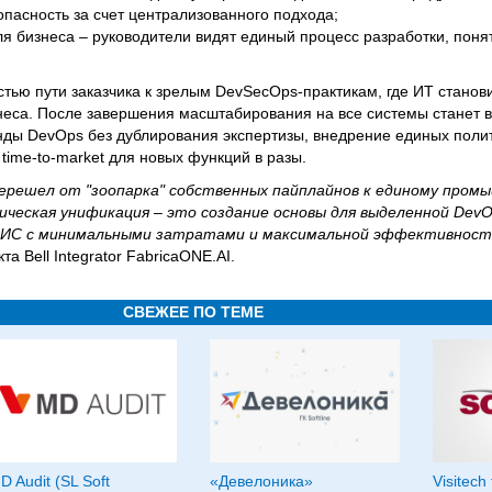
пасность за счет централизованного подхода;
я бизнеса – руководители видят единый процесс разработки, поня
стью пути заказчика к зрелым DevSecOps-практикам, где ИТ стано
неса. После завершения масштабирования на все системы станет
ды DevOps без дублирования экспертизы, внедрение единых полит
time-to-market для новых функций в разы.
перешел от "зоопарка" собственных пайплайнов к единому пром
ческая унификация – это создание основы для выделенной Dev
и ИС с минимальными затратами и максимальной эффективнос
та Bell Integrator FabricaONE.AI.
СВЕЖЕЕ ПО ТЕМЕ
D Audit (SL Soft
«Девелоника»
Visitech