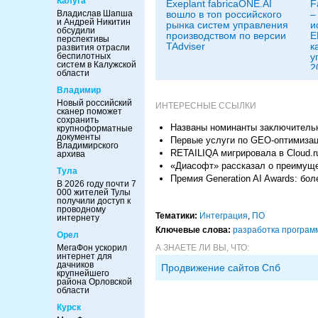
Калуга
Exeplant fabricaONE.AI
F
вошло в топ российского
–
Владислав Шапша
и Андрей Никитин
рынка систем управления
и
обсудили
производством по версии
E
перспективы
TAdviser
к
развития отрасли
у
беспилотных
систем в Калужской
2
области
Владимир
Новый российский
ИНТЕРЕСНЫЕ ССЫЛКИ
сканер поможет
сохранить
Названы номинанты заключительн
крупноформатные
документы
Первые услуги по GEO-оптимизаци
Владимирского
RETAILIQA мигрировала в Cloud.r
архива
«Диасофт» рассказал о преимуще
Тула
Премия Generation AI Awards: бо
В 2026 году почти 7
000 жителей Тулы
получили доступ к
проводному
Тематики:
Интеграция
,
ПО
интернету
Ключевые слова:
разработка програм
Орел
А ЗНАЕТЕ ЛИ ВЫ, ЧТО:
МегаФон ускорил
интернет для
дачников
Продвижение сайтов Спб
крупнейшего
района Орловской
области
Курск