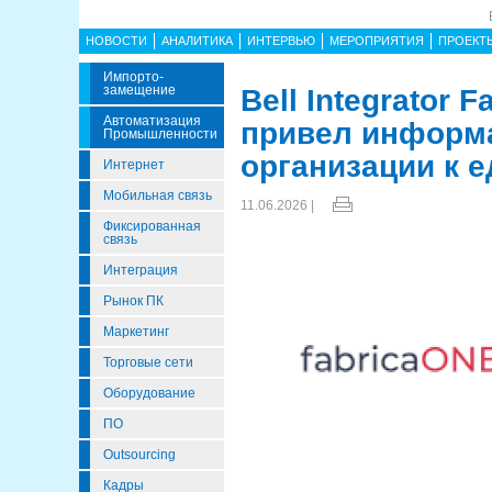
НОВОСТИ
АНАЛИТИКА
ИНТЕРВЬЮ
МЕРОПРИЯТИЯ
ПРОЕКТ
Импорто­
Замещение
Bell Integrator 
Автоматизация
привел информ
Промышленности
организации к 
Интернет
Мобильная связь
11.06.2026 |
Фиксированная
связь
Интеграция
Рынок ПК
Маркетинг
Торговые сети
Оборудование
ПО
Outsourcing
Кадры