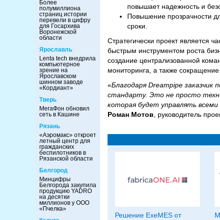
Более
повышает надежность и безо
полумиллиона
страниц истории
Повышение прозрачности дл
перевели в цифру
сроки.
для Госархива
Воронежской
области
Стратегически проект является ча
Ярославль
быстрым инструментом роста биз
Lenta tech внедрила
создание централизованной коман
компьютерное
мониторинга, а также сокращение 
зрение на
Ярославском
шинном заводе
«
Благодаря Dreampipe заказчик 
«Кордиант»
стандарту. Это не просто техни
Тверь
которая будет управлять всем
МегаФон обновил
Роман Мотов
, руководитель проек
сеть в Кашине
Рязань
«Аэромакс» откроет
летный центр для
гражданских
беспилотников в
Рязанской области
Белгород
Минцифры
Белгорода закупила
продукцию YADRO
на десятки
миллионов у ООО
«Пчелка»
Решение ExeMES от
M