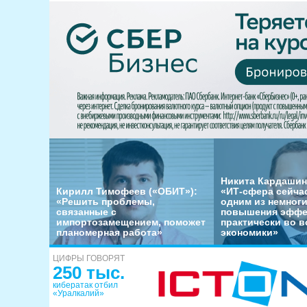
Никита Кардашин
Кирилл Тимофеев («ОБИТ»):
«ИТ-сфера сейча
«Решить проблемы,
одним из немног
связанные с
повышения эффе
импортозамещением, поможет
практически во в
планомерная работа»
экономики»
ЦИФРЫ ГОВОРЯТ
250 тыс.
кибератак отбил
«Уралкалий»