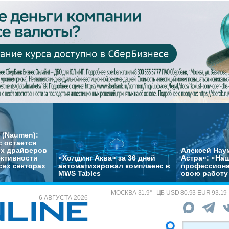
 (Naumen):
с остается
их драйверов
Алексей Нау
ктивности
«Холдинг Аква» за 36 дней
Астра»: «На
сех секторах
автоматизировал комплаенс в
профессиона
MWS Tables
свою работу 
МОСКВА
31.9
°
ЦБ
USD 80.93 EUR 93.19
6 АВГУСТА 2026