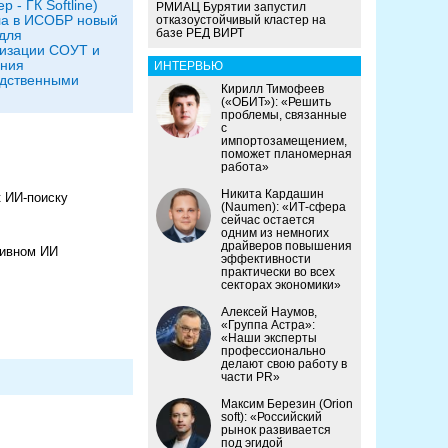
р - ГК Softline)
РМИАЦ Бурятии запустил
ла в ИСОБР новый
отказоустойчивый кластер на
базе РЕД ВИРТ
для
изации СОУТ и
ения
ИНТЕРВЬЮ
одственными
Кирилл Тимофеев
и
(«ОБИТ»): «Решить
проблемы, связанные
с
импортозамещением,
поможет планомерная
работа»
Никита Кардашин
к ИИ-поиску
(Naumen): «ИТ-сфера
сейчас остается
одним из немногих
драйверов повышения
тивном ИИ
эффективности
практически во всех
секторах экономики»
Алексей Наумов,
«Группа Астра»:
«Наши эксперты
профессионально
делают свою работу в
части PR»
Максим Березин (Orion
soft): «Российский
рынок развивается
под эгидой