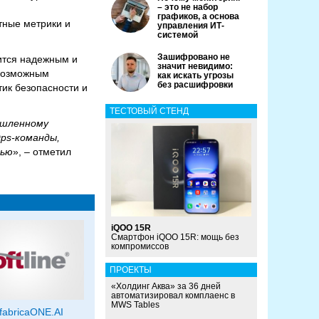
– это не набор
графиков, а основа
тные метрики и
управления ИТ-
системой
Зашифровано не
вится надежным и
значит невидимо:
 возможным
как искать угрозы
без расшифровки
ик безопасности и
ТЕСТОВЫЙ СТЕНД
ышленному
Ops-команды,
тью
», – отметил
iQOO 15R
Смартфон iQOO 15R: мощь без
компромиссов
ПРОЕКТЫ
«Холдинг Аква» за 36 дней
автоматизировал комплаенс в
MWS Tables
 fabricaONE.AI