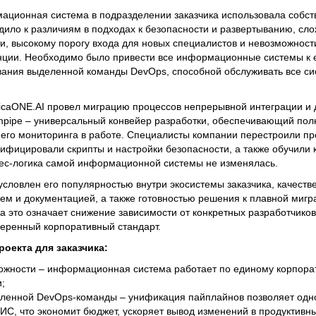
ационная система в подразделении заказчика использовала собст
дило к различиям в подходах к безопасности и развертыванию, сл
, высокому порогу входа для новых специалистов и невозможност
ции. Необходимо было привести все информационные системы к 
вания выделенной команды DevOps, способной обслуживать все с
abricaONE.AI провел миграцию процессов непрерывной интеграции и д
mpipe – универсальный конвейер разработки, обеспечивающий пол
 его мониторинга в работе. Специалисты компании перестроили пр
нифицировали скрипты и настройки безопасности, а также обучили 
нес-логика самой информационной системы не изменялась.
условлен его популярностью внутри экосистемы заказчика, качеств
м и документацией, а также готовностью решения к плавной мигр
а это означает снижение зависимости от конкретных разработчиков
веренный корпоративный стандарт.
оекта для заказчика:
жности – информационная система работает по единому корпорат
;
еленной DevOps-команды – унификация пайплайнов позволяет одн
ИС, что экономит бюджет, ускоряет вывод изменений в продуктивны