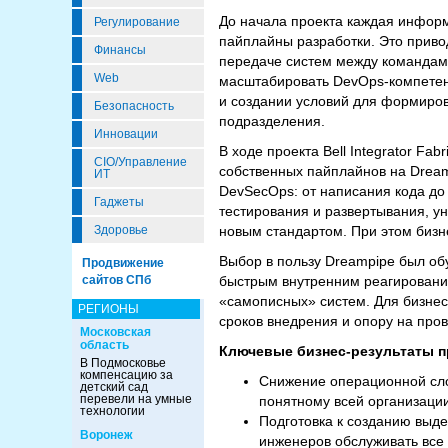
До начала проекта каждая информ
Регулирование
пайплайны разработки. Это приво
Финансы
передаче систем между командами
Web
масштабировать DevOps-компетен
и создании условий для формиро
Безопасность
подразделения.
Инновации
В ходе проекта Bell Integrator F
CIO/Управление
собственных пайплайнов на Drea
ИТ
DevSecOps: от написания кода до
Гаджеты
тестирования и развертывания, у
новым стандартом. При этом биз
Здоровье
Выбор в пользу Dreampipe был об
Продвижение
быстрым внутренним реагирование
сайтов СПб
«самописных» систем. Для бизнес
РЕГИОНЫ
сроков внедрения и опору на про
Московская
область
Ключевые бизнес-результаты пр
В Подмосковье
компенсацию за
Снижение операционной сло
детский сад
перевели на умные
понятному всей организации
технологии
Подготовка к созданию выд
Воронеж
инженеров обслуживать все 