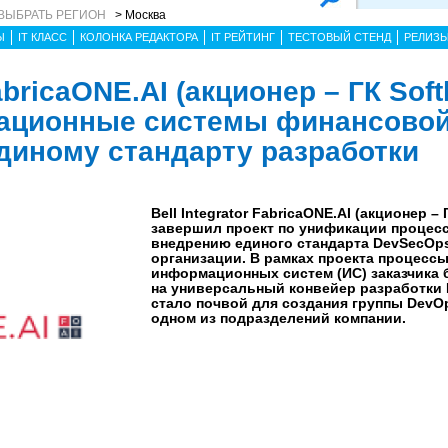
ВЫБРАТЬ РЕГИОН
> Москва
Ы
IT КЛАСС
КОЛОНКА РЕДАКТОРА
IT РЕЙТИНГ
ТЕСТОВЫЙ СТЕНД
РЕЛИЗ
FabricaONE.AI (акционер – ГК Softl
ационные системы финансово
единому стандарту разработки
Bell Integrator FabricaONE.AI (акционер – Г
завершил проект по унификации процесс
внедрению единого стандарта DevSecOp
организации. В рамках проекта процессы
информационных систем (ИС) заказчика
на универсальный конвейер разработки 
стало почвой для создания группы DevOp
одном из подразделений компании.