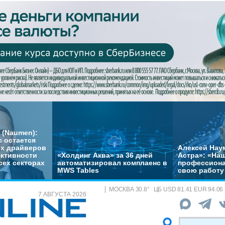
 (Naumen):
с остается
их драйверов
Алексей Нау
ктивности
«Холдинг Аква» за 36 дней
Астра»: «На
сех секторах
автоматизировал комплаенс в
профессиона
MWS Tables
свою работу 
МОСКВА
30.8
°
ЦБ
USD 81.41 EUR 94.06
7 АВГУСТА 2026