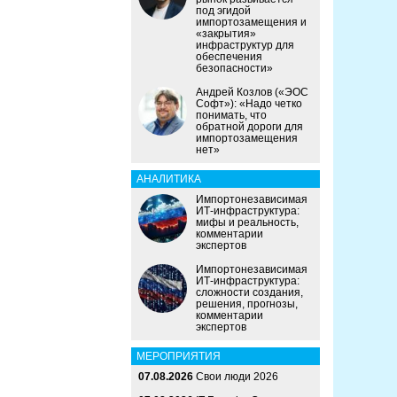
под эгидой
импортозамещения и
«закрытия»
инфраструктур для
обеспечения
безопасности»
Андрей Козлов («ЭОС
Софт»): «Надо четко
понимать, что
обратной дороги для
импортозамещения
нет»
АНАЛИТИКА
Импортонезависимая
ИТ-инфраструктура:
мифы и реальность,
комментарии
экспертов
Импортонезависимая
ИТ-инфраструктура:
сложности создания,
решения, прогнозы,
комментарии
экспертов
МЕРОПРИЯТИЯ
07.08.2026
Свои люди 2026