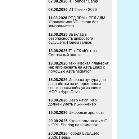
07.08.2026
IT Founder Camp
08.08.2026
ИТ-Пикник 2026
11.08.2026
РЕД ВРМ + РЕД АДМ:
Управляемая VDI-среда без
компромиссов
12.08.2026
За вклад в
безопасность цифрового
будущего. Прием заявок
13.08.2026
Т1 x ГК «Юзтех»:
Системный анализ
18.08.2026
Техническая планерка:
как мигрировать на Astra Linux с
помощью Astra Migration
18.08.2026
Инфраструктура для
разработки на гиперскорости:
сервисы самообслуживания и
MCP в HyperDrive
18.08.2026
Deep Patch: Что
должен уметь ИБ-инженер
19.08.2026
Цифровая зрелость
20.08.2026
Как использовать MIG
и GPU-Sharing на примерах
20.08.2026
Города Будущего
2026. Пермь