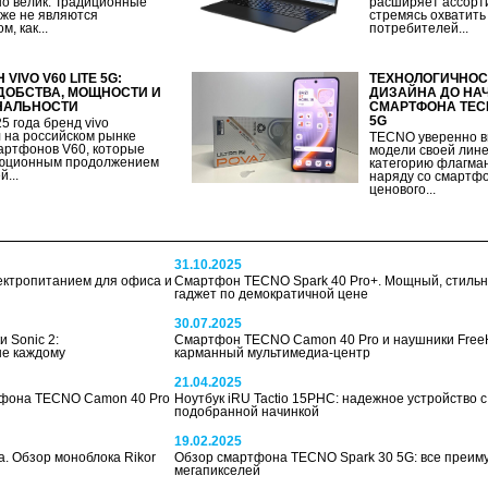
о велик. Традиционные
расширяет ассорти
уже не являются
стремясь охватить
, как...
потребителей...
VIVO V60 LITE 5G:
ТЕХНОЛОГИЧНОСТ
ДОБСТВА, МОЩНОСТИ И
ДИЗАЙНА ДО НАЧ
НАЛЬНОСТИ
СМАРТФОНА TECN
5G
5 года бренд vivo
 на российском рынке
TECNO уверенно в
артфонов V60, которые
модели своей лине
люционным продолжением
категорию флагман
...
наряду со смартф
ценового...
31.10.2025
ектропитанием для офиса и
Смартфон TECNO Spark 40 Pro+. Мощный, стиль
гаджет по демократичной цене
30.07.2025
 Sonic 2:
Смартфон TECNO Camon 40 Pro и наушники FreeH
ые каждому
карманный мультимедиа-центр
21.04.2025
тфона TECNO Camon 40 Pro
Ноутбук iRU Tactio 15PHC: надежное устройство 
подобранной начинкой
19.02.2025
. Обзор моноблока Rikor
Обзор смартфона TECNO Spark 30 5G: все преим
мегапикселей