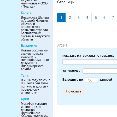
на десятки
Страницы:
миллионов у ООО
«Пчелка»
Калуга
1
2
3
4
5
6
7
Владислав Шапша
и Андрей Никитин
обсудили
перспективы
развития отрасли
беспилотных
систем в Калужской
области
Владимир
АРХИВ
Новый российский
сканер поможет
показать материалы по тематике
сохранить
крупноформатные
документы
Владимирского
архива
за период c
Тула
Выводить по
записей
В 2026 году почти 7
000 жителей Тулы
получили доступ к
проводному
интернету
Орел
МегаФон ускорил
интернет для
дачников
крупнейшего
района Орловской