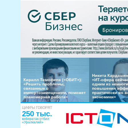
Никита Кардашин
Кирилл Тимофеев («ОБИТ»):
«ИТ-сфера сейча
«Решить проблемы,
одним из немног
связанные с
повышения эффе
импортозамещением, поможет
практически во в
планомерная работа»
экономики»
ЦИФРЫ ГОВОРЯТ
250 тыс.
кибератак отбил
«Уралкалий»