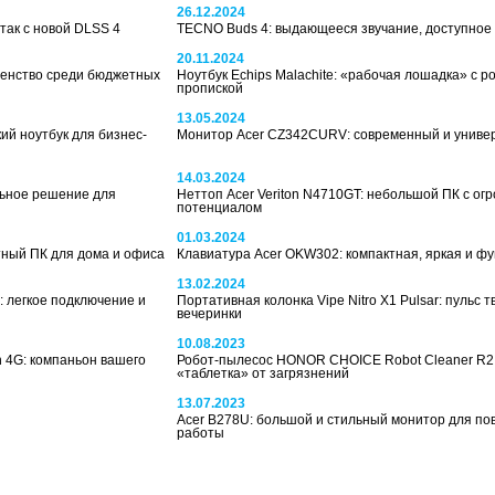
26.12.2024
 так с новой DLSS 4
TECNO Buds 4: выдающееся звучание, доступное
20.11.2024
венство среди бюджетных
Ноутбук Echips Malachite: «рабочая лошадка» с р
пропиской
13.05.2024
кий ноутбук для бизнес-
Монитор Acer CZ342CURV: современный и униве
14.03.2024
льное решение для
Неттоп Acer Veriton N4710GT: небольшой ПК с ог
потенциалом
01.03.2024
ктный ПК для дома и офиса
Клавиатура Acer OKW302: компактная, яркая и ф
13.02.2024
 легкое подключение и
Портативная колонка Vipe Nitro X1 Pulsar: пульс т
вечеринки
10.08.2023
 4G: компаньон вашего
Робот-пылесос HONOR CHOICE Robot Cleaner R2
«таблетка» от загрязнений
13.07.2023
Acer B278U: большой и стильный монитор для по
работы