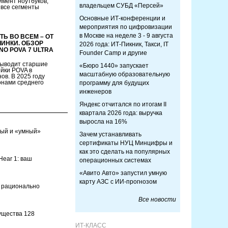
мент ноутбуков,
владельцем СУБД «Персей»
 все сегменты
Основные ИТ-конференции и
мероприятия по цифровизации
в Москве на неделе 3 - 9 августа
Ь ВО ВСЕМ – ОТ
ИНКИ. ОБЗОР
2026 года: ИТ-Пикник, Такси, IT
O POVA 7 ULTRA
Founder Camp и другие
ыводит старшие
«Бюро 1440» запускает
йки POVA в
масштабную образовательную
ов. В 2025 году
онами среднего
программу для будущих
инженеров
Яндекс отчитался по итогам II
квартала 2026 года: выручка
выросла на 16%
ный и «умный»
Зачем устанавливать
сертификаты НУЦ Минцифры и
как это сделать на популярных
ear 1: ваш
операционных системах
«Авито Авто» запустил умную
карту АЗС с ИИ-прогнозом
с рационально
Все новости
ущества 128
ИТ-КЛАСС