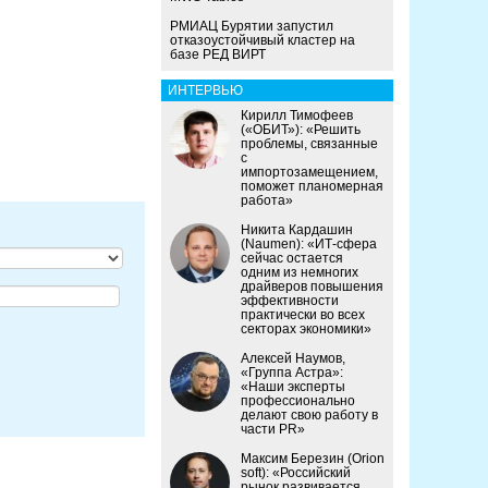
РМИАЦ Бурятии запустил
отказоустойчивый кластер на
базе РЕД ВИРТ
ИНТЕРВЬЮ
Кирилл Тимофеев
(«ОБИТ»): «Решить
проблемы, связанные
с
импортозамещением,
поможет планомерная
работа»
Никита Кардашин
(Naumen): «ИТ-сфера
сейчас остается
одним из немногих
драйверов повышения
эффективности
практически во всех
секторах экономики»
Алексей Наумов,
«Группа Астра»:
«Наши эксперты
профессионально
делают свою работу в
части PR»
Максим Березин (Orion
soft): «Российский
рынок развивается