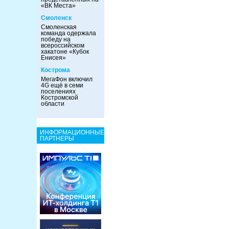
«ВК Места»
Смоленск
Смоленская
команда одержала
победу на
всероссийском
хакатоне «Кубок
Енисея»
Кострома
МегаФон включил
4G ещё в семи
поселениях
Костромской
области
ИНФОРМАЦИОННЫЕ
ПАРТНЕРЫ