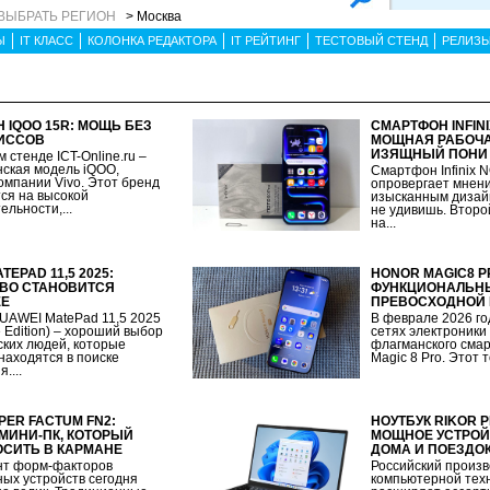
ВЫБРАТЬ РЕГИОН
> Москва
Ы
IT КЛАСС
КОЛОНКА РЕДАКТОРА
IT РЕЙТИНГ
ТЕСТОВЫЙ СТЕНД
РЕЛИЗ
 IQOO 15R: МОЩЬ БЕЗ
СМАРТФОН INFINI
ИССОВ
МОЩНАЯ РАБОЧА
ИЗЯЩНЫЙ ПОНИ 
 стенде ICT-Online.ru –
ская модель iQOO,
Смартфон Infinix 
омпании Vivo. Этот бренд
опровергает мнени
ся на высокой
изысканным дизайн
льности,...
не удивишь. Второ
на...
TEPAD 11,5 2025:
HONOR MAGIC8 P
ВО СТАНОВИТСЯ
ФУНКЦИОНАЛЬНЫ
ЕЕ
ПРЕВОСХОДНОЙ 
UAWEI MatePad 11,5 2025
В феврале 2026 го
 Edition) – хороший выбор
сетях электроники
ских людей, которые
флагманского см
находятся в поиске
Magic 8 Pro. Этот т
....
PER FACTUM FN2:
НОУТБУК RIKOR 
ИНИ-ПК, КОТОРЫЙ
МОЩНОЕ УСТРОЙ
СИТЬ В КАРМАНЕ
ДОМА И ПОЕЗДО
нт форм-факторов
Российский произ
ых устройств сегодня
компьютерной тех