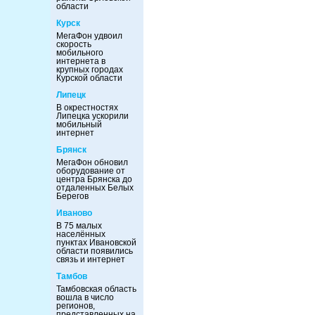
области
Курск
МегаФон удвоил
скорость
мобильного
интернета в
крупных городах
Курской области
Липецк
В окрестностях
Липецка ускорили
мобильный
интернет
Брянск
МегаФон обновил
оборудование от
центра Брянска до
отдаленных Белых
Берегов
Иваново
В 75 малых
населённых
пунктах Ивановской
области появились
связь и интернет
Тамбов
Тамбовская область
вошла в число
регионов,
представленных на