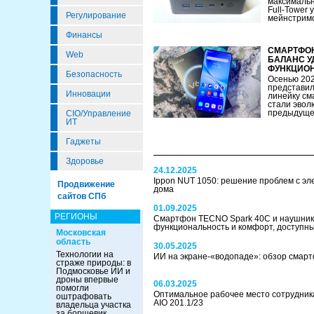
максимальн
Full-Tower 
Регулирование
мейнстримом
Финансы
СМАРТФОН 
Web
БАЛАНС У
ФУНКЦИО
Безопасность
Осенью 202
представил
Инновации
линейку см
стали эво
предыдущей
CIO/Управление
ИТ
Гаджеты
Здоровье
24.12.2025
Ippon NUT 1050: решение проблем с эл
Продвижение
дома
сайтов СПб
01.09.2025
РЕГИОНЫ
Смартфон TECNO Spark 40C и наушники
функциональность и комфорт, доступн
Московская
область
30.05.2025
Технологии на
ИИ на экране-«водопаде»: обзор смар
страже природы: в
Подмосковье ИИ и
дроны впервые
06.03.2025
помогли
Оптимальное рабочее место сотрудника
оштрафовать
AIO 201.1/23
владельца участка
за борщевик