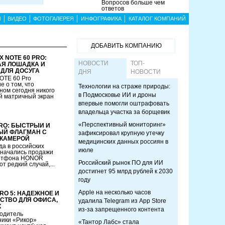
Вопросов больше чем
ответов
Ы
ВИДЕО
ФОТОГАЛЕРЕЯ
ИНФОГРАФИКА
КАТАЛОГ КОМПАНИЙ
ДОБАВИТЬ КОМПАНИЮ
X NOTE 60 PRO:
НОВОСТИ
ТОП-
Я ЛОШАДКА И
ДЛЯ ДОСУГА
ДНЯ
НОВОСТИ
NOTE 60 Pro
е о том, что
Технологии на страже природы:
ом сегодня никого
в Подмосковье ИИ и дроны
й матричный экран
впервые помогли оштрафовать
владельца участка за борщевик
«Перспективный мониторинг»
RO: БЫСТРЫЙ И
Й ФЛАГМАН С
зафиксировал крупную утечку
КАМЕРОЙ
медицинских данных россиян в
да в российских
июле
 начались продажи
артфона HONOR
Российский рынок ПО для ИИ
от редкий случай,...
достигнет 95 млрд рублей к 2030
году
Apple на несколько часов
PRO 5: НАДЕЖНОЕ И
СТВО ДЛЯ ОФИСА,
удалила Telegram из App Store
К
из-за запрещенного контента
водитель
ники «Рикор»
«Тантор Лабс» стала