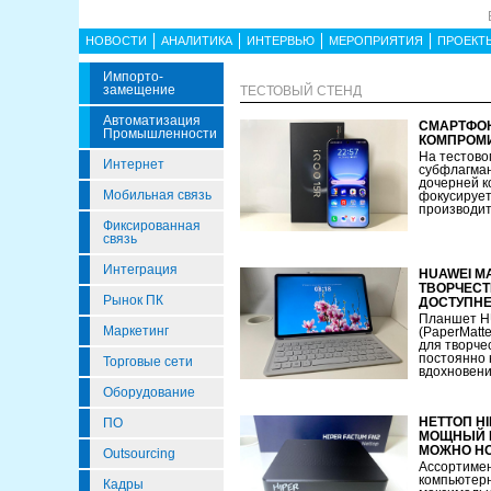
НОВОСТИ
АНАЛИТИКА
ИНТЕРВЬЮ
МЕРОПРИЯТИЯ
ПРОЕКТ
Импорто­
Замещение
ТЕСТОВЫЙ СТЕНД
Автоматизация
СМАРТФОН
Промышленности
КОМПРОМ
На тестовом
Интернет
субфлагман
дочерней к
Мобильная связь
фокусирует
производите
Фиксированная
связь
Интеграция
HUAWEI MA
ТВОРЧЕСТ
Рынок ПК
ДОСТУПН
Планшет H
Маркетинг
(PaperMatte
для творче
постоянно 
Торговые сети
вдохновения
Оборудование
НЕТТОП HI
ПО
МОЩНЫЙ М
МОЖНО НО
Outsourcing
Ассортиме
компьютерн
Кадры