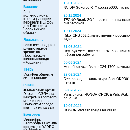
13.01.2025
Воронеж
NVIDIA GeForce RTX серии 5000: что не
Более
полумиллиона
26.11.2024
страниц истории
TECNO Spark GO 1: претендент на пер
перевели в цифру
смартфонов
для Госархива
Воронежской
19.11.2024
области
Rikor SPB 302.1: качественный российс
задач
Ярославль
Lenta tech внедрила
21.03.2024
компьютерное
Ноутбук Acer TravelMate P4 16: оптима
зрение на
гибридной работы
Ярославском
шинном заводе
«Кордиант»
05.03.2024
Моноблок Acer Aspire C24-1700: компа
Тверь
МегаФон обновил
28.02.2024
сеть в Кашине
Беспроводная клавиатура Acer OKR301:
печать
Рязань
Финансовый архив
08.09.2023
Directum СЭД+ стал
Умные часы HONOR CHOICE Kids Watch
центром налогового
ребенка
мониторинга на
Приокском заводе
19.07.2023
цветных металлов
HONOR Pad X8: всегда на связи
Белгород
Минцифры
Белгорода закупила
продукцию YADRO