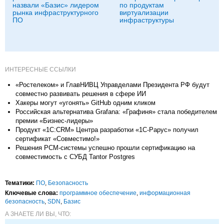
назвали «Базис» лидером
по продуктам
рынка инфраструктурного
виртуализации
ПО
инфраструктуры
ИНТЕРЕСНЫЕ ССЫЛКИ
«Ростелеком» и ГлавНИВЦ Управделами Президента РФ будут
совместно развивать решения в сфере ИИ
Хакеры могут «угонять» GitHub одним кликом
Российская альтернатива Grafana: «Графиня» стала победителем
премии «Бизнес-лидеры»
Продукт «1С:CRM» Центра разработки «1С-Рарус» получил
сертификат «Совместимо!»
Решения РСМ-системы успешно прошли сертификацию на
совместимость с СУБД Tantor Postgres
Тематики:
ПО
,
Безопасность
Ключевые слова:
программное обеспечение
,
информационная
безопасность
,
SDN
,
Базис
А ЗНАЕТЕ ЛИ ВЫ, ЧТО: