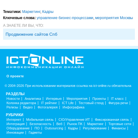
Тематики:
Маркетинг
,
Кадры
Ключевые слова:
управление бизнес-процессами
,
мероприятия Москвы
А ЗНАЕТЕ ЛИ ВЫ, ЧТО:
Продвижение сайтов Спб
О проекте
© 2004-2026 При использовании материалов ссылка на ict-online.ru обязательна
РАЗДЕЛЫ
Новости
Аналитика
Интервью
Мероприятия
Проекты
IT класс
Колонка редактора
IT рейтинг
ICT Life
Тестовый стенд
Фигура речи
Релизы
Видео
Фотогалерея
Инфографика
РУБРИКИ
Интернет
Мобильная связь
CIO/Управление ИТ
Фиксированная связь
Интеграция
Безопасность
Веб
Рынок ПК
Маркетинг
Торговые сети
Оборудование
ПО
Outsourcing
Кадры
Регулирование
Финансы
Инновации
Гаджеты