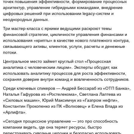
точек повышения эффективности, формирование процессных
архитектур, управление гибридными командами, внедрение
цифровых решений при использовании legacy-систем и
неоднородных данных.
Три мастер-класса с яркими ведущими раскроют темы
финансовой стратегии, цикличности управления финансами и
использования «крипты» в качестве нового платежного контура,
связывающего активы, клиентов, услуги, расчеты и денежные
потоки.
Центральное место займет круглый стол «Процессная
аналитика с человеческим лицом». Эксперты обсудят, как
использовать аналитику процессов для роста эффективности,
сохраняя доверие внутри команд и вовлеченность сотрудников.
Среди ключевых спикеров — Андрей Бессараб из «ОТП Банка»,
Наталья Гафурова из «Ростелекома», Светлана Лаптева из
«Силовых машин», Юрий Максимчук из «Газпром нефти»,
Константин Прокопенко из ПК «Волховец» и Елена Влада из
«Арлифта».
«Сегодня процессное управление — это про способность
компании видеть, где она теряет ресурсы, быстро
перестраивать сквозные цепочки и безопасно использовать