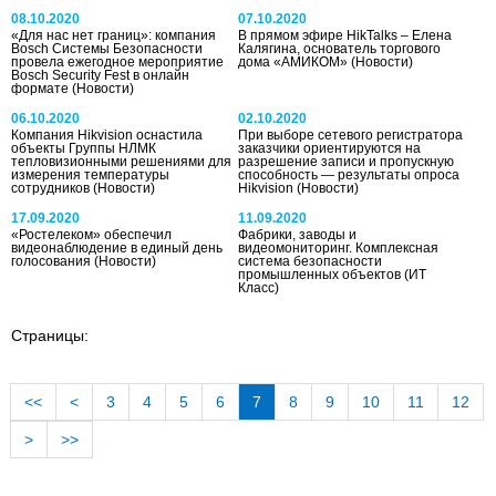
08.10.2020
07.10.2020
«Для нас нет границ»: компания
В прямом эфире HikTalks – Елена
Bosch Системы Безопасности
Калягина, основатель торгового
провела ежегодное мероприятие
дома «АМИКОМ»
(Новости)
Bosch Security Fest в онлайн
формате
(Новости)
06.10.2020
02.10.2020
Компания Hikvision оснастила
При выборе сетевого регистратора
объекты Группы НЛМК
заказчики ориентируются на
тепловизионными решениями для
разрешение записи и пропускную
измерения температуры
способность — результаты опроса
сотрудников
(Новости)
Hikvision
(Новости)
17.09.2020
11.09.2020
«Ростелеком» обеспечил
Фабрики, заводы и
видеонаблюдение в единый день
видеомониторинг. Комплексная
голосования
(Новости)
система безопасности
промышленных объектов
(ИТ
Класс)
Страницы:
<<
<
3
4
5
6
7
8
9
10
11
12
>
>>