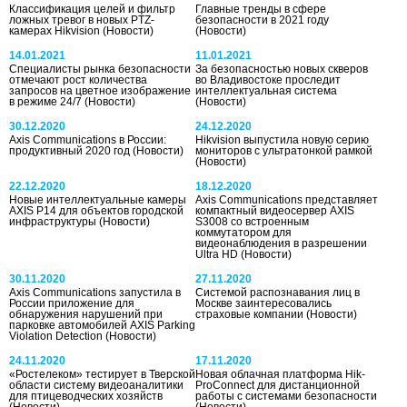
Классификация целей и фильтр
Главные тренды в сфере
ложных тревог в новых PTZ-
безопасности в 2021 году
камерах Hikvision
(Новости)
(Новости)
14.01.2021
11.01.2021
Специалисты рынка безопасности
За безопасностью новых скверов
отмечают рост количества
во Владивостоке проследит
запросов на цветное изображение
интеллектуальная система
в режиме 24/7
(Новости)
(Новости)
30.12.2020
24.12.2020
Axis Communications в России:
Hikvision выпустила новую серию
продуктивный 2020 год
(Новости)
мониторов с ультратонкой рамкой
(Новости)
22.12.2020
18.12.2020
Новые интеллектуальные камеры
Axis Communications представляет
AXIS P14 для объектов городской
компактный видеосервер AXIS
инфраструктуры
(Новости)
S3008 со встроенным
коммутатором для
видеонаблюдения в разрешении
Ultra HD
(Новости)
30.11.2020
27.11.2020
Axis Communications запустила в
Системой распознавания лиц в
России приложение для
Москве заинтересовались
обнаружения нарушений при
страховые компании
(Новости)
парковке автомобилей AXIS Parking
Violation Detection
(Новости)
24.11.2020
17.11.2020
«Ростелеком» тестирует в Тверской
Новая облачная платформа Hik-
области систему видеоаналитики
ProConnect для дистанционной
для птицеводческих хозяйств
работы с системами безопасности
(Новости)
(Новости)