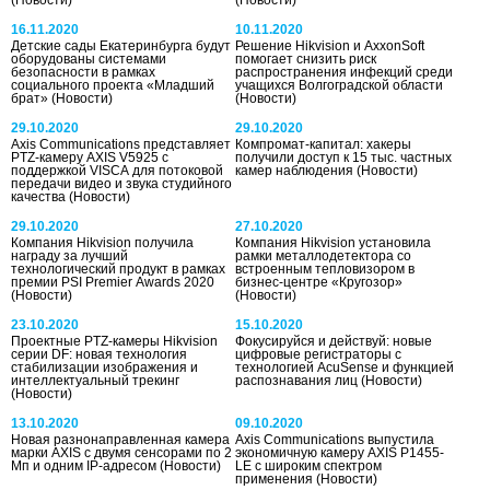
16.11.2020
10.11.2020
Детские сады Екатеринбурга будут
Решение Hikvision и AxxonSoft
оборудованы системами
помогает снизить риск
безопасности в рамках
распространения инфекций среди
социального проекта «Младший
учащихся Волгоградской области
брат»
(Новости)
(Новости)
29.10.2020
29.10.2020
Axis Communications представляет
Компромат-капитал: хакеры
PTZ-камеру AXIS V5925 с
получили доступ к 15 тыс. частных
поддержкой VISCA для потоковой
камер наблюдения
(Новости)
передачи видео и звука студийного
качества
(Новости)
29.10.2020
27.10.2020
Компания Hikvision получила
Компания Hikvision установила
награду за лучший
рамки металлодетектора со
технологический продукт в рамках
встроенным тепловизором в
премии PSI Premier Awards 2020
бизнес-центре «Кругозор»
(Новости)
(Новости)
23.10.2020
15.10.2020
Проектные PTZ-камеры Hikvision
Фокусируйся и действуй: новые
серии DF: новая технология
цифровые регистраторы с
стабилизации изображения и
технологией AcuSense и функцией
интеллектуальный трекинг
распознавания лиц
(Новости)
(Новости)
13.10.2020
09.10.2020
Новая разнонаправленная камера
Axis Communications выпустила
марки AXIS с двумя сенсорами по 2
экономичную камеру AXIS P1455-
Мп и одним IP-адресом
(Новости)
LE с широким спектром
применения
(Новости)