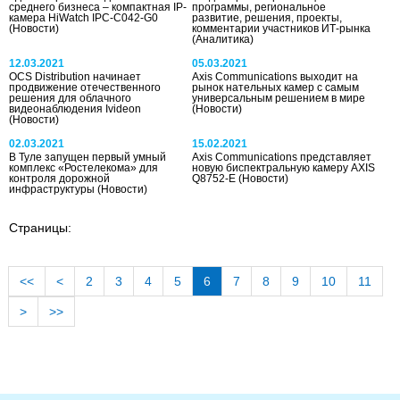
среднего бизнеса – компактная IP-
программы, региональное
камера HiWatch IPC-C042-G0
развитие, решения, проекты,
(Новости)
комментарии участников ИТ-рынка
(Аналитика)
12.03.2021
05.03.2021
OCS Distribution начинает
Axis Communications выходит на
продвижение отечественного
рынок нательных камер с самым
решения для облачного
универсальным решением в мире
видеонаблюдения Ivideon
(Новости)
(Новости)
02.03.2021
15.02.2021
В Туле запущен первый умный
Axis Communications представляет
комплекс «Ростелекома» для
новую биспектральную камеру AXIS
контроля дорожной
Q8752-E
(Новости)
инфраструктуры
(Новости)
Страницы:
<<
<
2
3
4
5
6
7
8
9
10
11
>
>>