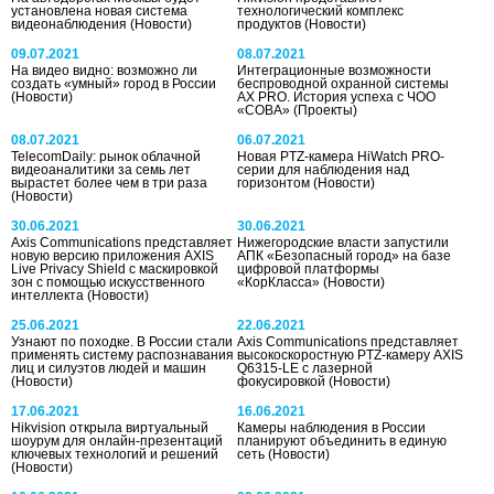
установлена новая система
технологический комплекс
видеонаблюдения
(Новости)
продуктов
(Новости)
09.07.2021
08.07.2021
На видео видно: возможно ли
Интеграционные возможности
создать «умный» город в России
беспроводной охранной системы
(Новости)
AX PRO. История успеха с ЧОО
«СОВА»
(Проекты)
08.07.2021
06.07.2021
TelecomDaily: рынок облачной
Новая PTZ-камера HiWatch PRO-
видеоаналитики за семь лет
серии для наблюдения над
вырастет более чем в три раза
горизонтом
(Новости)
(Новости)
30.06.2021
30.06.2021
Axis Communications представляет
Нижегородские власти запустили
новую версию приложения AXIS
АПК «Безопасный город» на базе
Live Privacy Shield с маскировкой
цифровой платформы
зон с помощью искусственного
«КорКласса»
(Новости)
интеллекта
(Новости)
25.06.2021
22.06.2021
Узнают по походке. В России стали
Axis Communications представляет
применять систему распознавания
высокоскоростную PTZ-камеру AXIS
лиц и силуэтов людей и машин
Q6315-LE с лазерной
(Новости)
фокусировкой
(Новости)
17.06.2021
16.06.2021
Hikvision открыла виртуальный
Камеры наблюдения в России
шоурум для онлайн-презентаций
планируют объединить в единую
ключевых технологий и решений
сеть
(Новости)
(Новости)