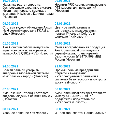
10.06.2021
09.06.2021
На рынке растет спрос на
Новинки PRO-серии: миниатюрные
беспроводные охранные системы.
PTZ-камеры для помещений
Итоги партнерского семинара
(Новости)
компании Hikvision в Калининграде
(Новости)
09.06.2021
08.06.2021
Система видеонаблюдения Axxon
Цветное изображение в
Next сертифицирована ГК Astra
ультравысоком разрешении:
Linux
(Новости)
первая IP-камера ColorVu в
формате 4K
(Новости)
01.06.2021
24.05.2021
Axis Communications выпустила
Самая востребованная продукция
мультисенсорную панорамную
Axis Communications получила
камеру AXIS Q3819-PVE
(Новости)
сертификацию транспортной
безопасности &#8470; 969 МВД
России
(Новости)
24.05.2021
21.05.2021
Власти решили ускорить
Промышленные предприятия
внедрение глобальной системы
открыты к внедрению
«Безопасный город»
(Новости)
интеллектуальных решений в
системах безопасности и контроля
доступа
(Новости)
07.05.2021
30.04.2021
Axis Talk 2021: тренды сетевого
Axis Communications представляет
видеонаблюдения на пяти языках
камеру AXIS P3255-LVE с
(Новости)
поддержкой искусственного
интеллекта
(Новости)
08.04.2021
30.03.2021
Удобное решение для малого и
ИТ для транспорта. Национальные