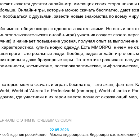
считываются десятки онлайн-игр, имеющих своих сторонников и п
 больше. Онлайн-игры, которые можно скачать бесплатно, дают воз
и пообщаться с друзьями, завести новые знакомства по всему миру
йн имеют общие жанры с однопользовательскими. Но есть и некот
огопользовательская онлайн-игра) участник создает своего перс
лучник) и начинает повышение уровня, получая опыт за выполнение
и характеристики, купить новую одежду. Есть MMORPG, ничем не о
ваши враги - это реальные люди. Вообще, видов онлайн-игр очень 
е викторины и даже браузерные игры. По тематике различают следу
временности, космические, постапокалиптические, мифологические,
, которые можно скачать и играть бесплатно, - это экшн, фэнтези: Ka
rld, World of Warcraft и Perfectworld (mmorpg), World of tanks и Pa
е другие, где участники и их герои вместе познают окружающий мир,
ТЕРИАЛЫ С ЭТИМ КЛЮЧЕВЫМ СЛОВОМ
22.05.2026
и соблюдения российского
Москва видеоигровая. Видеоигры как технологии