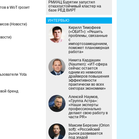
РМИАЦ Бурятии запустил
отказоустойчивый кластер на
тов в WoT грозит
базе РЕД ВИРТ
ИНТЕРВЬЮ
висов
(Новости)
Кирилл Тимофеев
(«ОБИТ»): «Решить
проблемы, связанные
вости)
с
импортозамещением,
поможет планомерная
работа»
Никита Кардашин
(Naumen): «ИТ-сфера
сейчас остается
одним из немногих
льзователи Yota
драйверов повышения
эффективности
практически во всех
секторах экономики»
овой бренд
Алексей Наумов,
«Группа Астра»:
«Наши эксперты
профессионально
делают свою работу в
части PR»
Максим Березин (Orion
soft): «Российский
рынок развивается
под эгидой