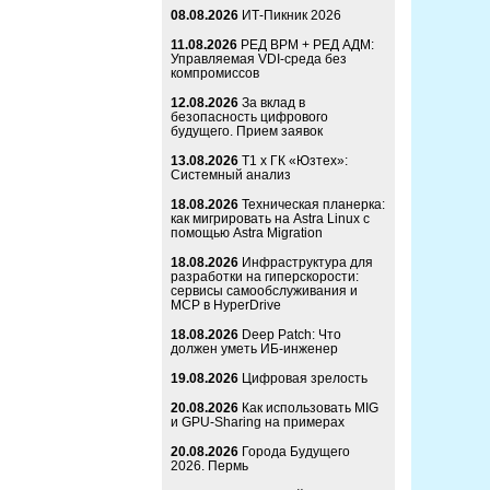
08.08.2026
ИТ-Пикник 2026
11.08.2026
РЕД ВРМ + РЕД АДМ:
Управляемая VDI-среда без
компромиссов
12.08.2026
За вклад в
безопасность цифрового
будущего. Прием заявок
13.08.2026
Т1 x ГК «Юзтех»:
Системный анализ
18.08.2026
Техническая планерка:
как мигрировать на Astra Linux с
помощью Astra Migration
18.08.2026
Инфраструктура для
разработки на гиперскорости:
сервисы самообслуживания и
MCP в HyperDrive
18.08.2026
Deep Patch: Что
должен уметь ИБ-инженер
19.08.2026
Цифровая зрелость
20.08.2026
Как использовать MIG
и GPU-Sharing на примерах
20.08.2026
Города Будущего
2026. Пермь