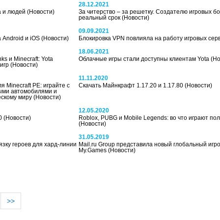
28.12.2021
а и людей
(Новости)
За читерство – за решетку. Создателю игровых бо
реальный срок
(Новости)
09.09.2021
 Android и iOS
(Новости)
Блокировка VPN повлияла на работу игровых сер
18.06.2021
 и Minecraft: Yota
Облачные игры стали доступны клиентам Yota
(Но
-игр
(Новости)
11.11.2020
Minecraft PE: играйте с
Скачать Майнкрафт 1.17.20 и 1.17.80
(Новости)
ыми автомобилями и
ескому миру
(Новости)
12.05.2020
50
(Новости)
Roblox, PUBG и Mobile Legends: во что играют по
(Новости)
31.05.2019
язку героев для хард-линии
Mail.ru Group представила новый глобальный игр
My.Games
(Новости)
>>