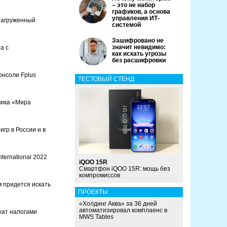
– это не набор
графиков, а основа
управления ИТ-
онагруженный
системой
Зашифровано не
значит невидимо:
а с
как искать угрозы
без расшифровки
онсоли Fplus
ТЕСТОВЫЙ СТЕНД
чика «Мира
гр в России и в
nternational 2022
iQOO 15R
Смартфон iQOO 15R: мощь без
компромиссов
 придется искать
ПРОЕКТЫ
«Холдинг Аква» за 36 дней
автоматизировал комплаенс в
жат налогами
MWS Tables