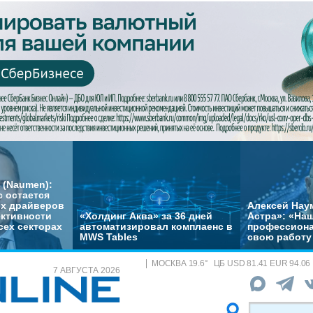
 (Naumen):
с остается
их драйверов
Алексей Нау
ктивности
«Холдинг Аква» за 36 дней
Астра»: «На
сех секторах
автоматизировал комплаенс в
профессиона
MWS Tables
свою работу 
МОСКВА
19.6
°
ЦБ
USD 81.41 EUR 94.06
7 АВГУСТА 2026