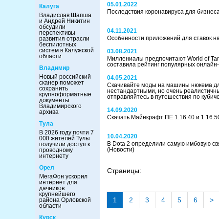
05.01.2022
Калуга
Последствия коронавируса для бизнес
Владислав Шапша
и Андрей Никитин
обсудили
04.11.2021
перспективы
Особенности приложений для ставок на
развития отрасли
беспилотных
систем в Калужской
03.08.2021
области
Миллениалы предпочитают World of Tanks
составила рейтинг популярных онлайн
Владимир
Новый российский
04.05.2021
сканер поможет
Скачивайте моды на машины нюкема для 
сохранить
нестандартными, но очень реалистичн
крупноформатные
отправляйтесь в путешествия по кубич
документы
Владимирского
14.09.2020
архива
Скачать Майнкрафт ПЕ 1.16.40 и 1.16.
Тула
В 2026 году почти 7
10.04.2020
000 жителей Тулы
В Dota 2 определили самую имбовую св
получили доступ к
(Новости)
проводному
интернету
Орел
Страницы:
МегаФон ускорил
интернет для
дачников
крупнейшего
1
2
3
4
5
6
>
района Орловской
области
Курск