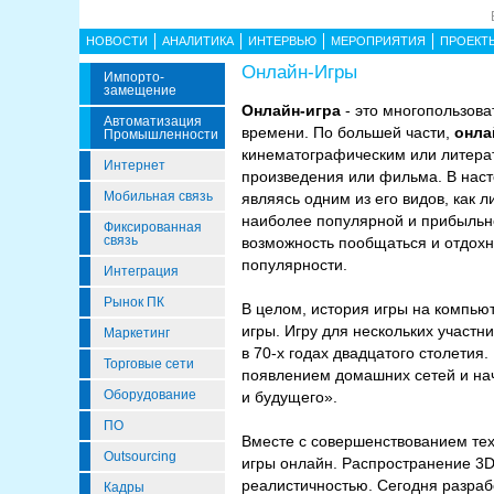
НОВОСТИ
АНАЛИТИКА
ИНТЕРВЬЮ
МЕРОПРИЯТИЯ
ПРОЕКТ
Онлайн-Игры
Импорто­
Замещение
Онлайн-игра
- это многопользова
Автоматизация
времени. По большей части,
онла
Промышленности
кинематографическим или литерат
Интернет
произведения или фильма. В наст
Мобильная связь
являясь одним из его видов, как 
наиболее популярной и прибыльно
Фиксированная
связь
возможность пообщаться и отдохну
популярности.
Интеграция
Рынок ПК
В целом, история игры на компью
игры. Игру для нескольких участ
Маркетинг
в 70-х годах двадцатого столетия
Торговые сети
появлением домашних сетей и нач
Оборудование
и будущего».
ПО
Вместе с совершенствованием тех
Outsourcing
игры онлайн. Распространение 3D
реалистичностью. Сегодня разраб
Кадры