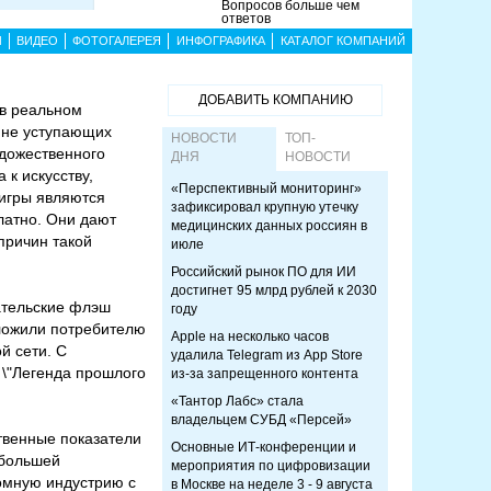
Вопросов больше чем
ответов
Ы
ВИДЕО
ФОТОГАЛЕРЕЯ
ИНФОГРАФИКА
КАТАЛОГ КОМПАНИЙ
ДОБАВИТЬ КОМПАНИЮ
 в реальном
 не уступающих
НОВОСТИ
ТОП-
дожественного
ДНЯ
НОВОСТИ
к искусству,
«Перспективный мониторинг»
-игры являются
зафиксировал крупную утечку
латно. Они дают
медицинских данных россиян в
причин такой
июле
Российский рынок ПО для ИИ
достигнет 95 млрд рублей к 2030
ательские флэш
году
дложили потребителю
Apple на несколько часов
й сети. С
удалила Telegram из App Store
 \"Легенда прошлого
из-за запрещенного контента
«Тантор Лабс» стала
владельцем СУБД «Персей»
твенные показатели
Основные ИТ-конференции и
 большей
мероприятия по цифровизации
ромную индустрию с
в Москве на неделе 3 - 9 августа