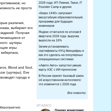
ротивников, но
2026 года: ИТ-Пикник, Такси, IT
Founder Camp и другие
можность не просто
.
«Бюро 1440» запускает
масштабную образовательную
программу для будущих
орые различия,
инженеров
онажа, выбирает его
Яндекс отчитался по итогам II
 заданий. Получая
квартала 2026 года: выручка
тличающиеся от
выросла на 16%
много: шутеры
Зачем устанавливать
ющие игры:
сертификаты НУЦ Минцифры и
 киберпанк,
как это сделать на популярных
операционных системах
«Авито Авто» запустил умную
ros, Blood and Soul,
карту АЗС с ИИ-прогнозом
nzar (шутеры), Eve
В России принят базовый закон
 возводят города и
об искусственном интеллекте:
что изменится с 2026 года
Все новости
ИТ-КЛАСС
(Мероприятия)
Почему мониторинг