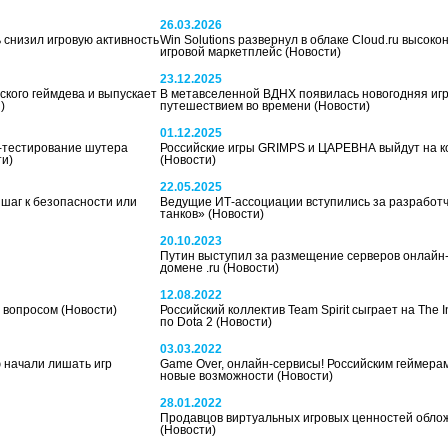
26.03.2026
 снизил игровую активность
Win Solutions развернул в облаке Cloud.ru высок
игровой маркетплейс
(Новости)
23.12.2025
кого геймдева и выпускает
В метавселенной ВДНХ появилась новогодняя игр
)
путешествием во времени
(Новости)
01.12.2025
а-тестирование шутера
Российские игры GRIMPS и ЦАРЕВНА выйдут на к
ти)
(Новости)
22.05.2025
 шаг к безопасности или
Ведущие ИТ-ассоциации вступились за разработ
танков»
(Новости)
20.10.2023
Путин выступил за размещение серверов онлайн-и
домене .ru
(Новости)
12.08.2022
д вопросом
(Новости)
Российский коллектив Team Spirit сыграет на The I
по Dota 2
(Новости)
03.03.2022
 начали лишать игр
Game Over, онлайн-сервисы! Российским геймерам
новые возможности
(Новости)
28.01.2022
Продавцов виртуальных игровых ценностей обло
(Новости)