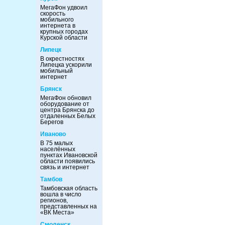
МегаФон удвоил
скорость
мобильного
интернета в
крупных городах
Курской области
Липецк
В окрестностях
Липецка ускорили
мобильный
интернет
Брянск
МегаФон обновил
оборудование от
центра Брянска до
отдаленных Белых
Берегов
Иваново
В 75 малых
населённых
пунктах Ивановской
области появились
связь и интернет
Тамбов
Тамбовская область
вошла в число
регионов,
представленных на
«ВК Места»
Смоленск