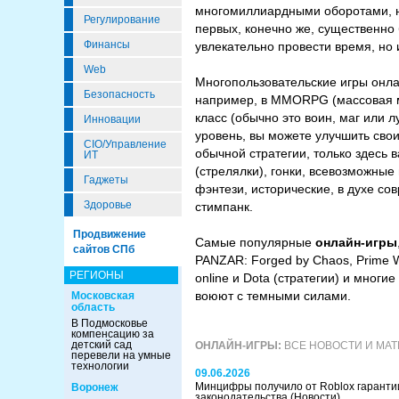
многомиллиардными оборотами, на
Регулирование
первых, конечно же, существенно
Финансы
увлекательно провести время, но 
Web
Многопользовательские игры онла
Безопасность
например, в MMORPG (массовая мн
класс (обычно это воин, маг или 
Инновации
уровень, вы можете улучшить сво
CIO/Управление
обычной стратегии, только здесь 
ИТ
(стрелялки), гонки, всевозможны
Гаджеты
фэнтези, исторические, в духе со
Здоровье
стимпанк.
Продвижение
Самые популярные
онлайн-игры
сайтов СПб
PANZAR: Forged by Chaos, Prime Wo
РЕГИОНЫ
online и Dota (стратегии) и многи
воюют с темными силами.
Московская
область
В Подмосковье
компенсацию за
детский сад
ОНЛАЙН-ИГРЫ:
ВСЕ НОВОСТИ И МА
перевели на умные
технологии
09.06.2026
Минцифры получило от Roblox гаранти
Воронеж
законодательства
(Новости)