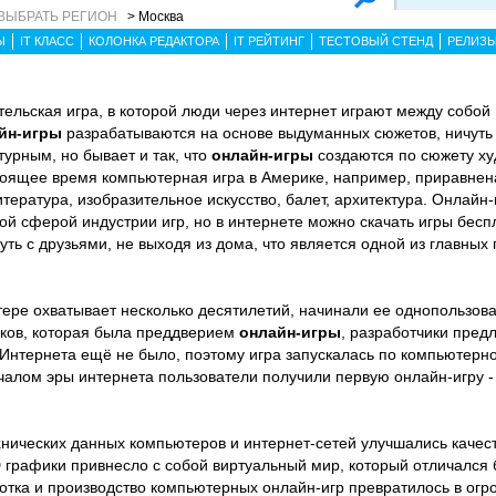
ВЫБРАТЬ РЕГИОН
> Москва
Ы
IT КЛАСС
КОЛОНКА РЕДАКТОРА
IT РЕЙТИНГ
ТЕСТОВЫЙ СТЕНД
РЕЛИЗ
тельская игра, в которой люди через интернет играют между собой
йн-игры
разрабатываются на основе выдуманных сюжетов, ничуть
урным, но бывает и так, что
онлайн-игры
создаются по сюжету ху
оящее время компьютерная игра в Америке, например, приравнена 
литература, изобразительное искусство, балет, архитектура. Онлайн
й сферой индустрии игр, но в интернете можно скачать игры бесп
ть с друзьями, не выходя из дома, что является одной из главных 
тере охватывает несколько десятилетий, начинали ее однопользов
ников, которая была преддверием
онлайн-игры
, разработчики пре
. Интернета ещё не было, поэтому игра запускалась по компьютерно
алом эры интернета пользователи получили первую онлайн-игру -
нических данных компьютеров и интернет-сетей улучшались качес
 графики привнесло с собой виртуальный мир, который отличался
отка и производство компьютерных онлайн-игр превратилось в ог