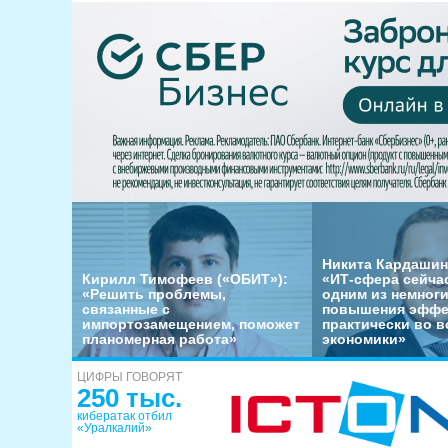
Никита Кардашин
Кирилл Тимофеев («ОБИТ»):
«ИТ-сфера сейча
«Решить проблемы,
одним из немног
связанные с
повышения эффе
импортозамещением, поможет
практически во в
планомерная работа»
экономики»
ЦИФРЫ ГОВОРЯТ
250 тыс.
кибератак отбил
«Уралкалий»