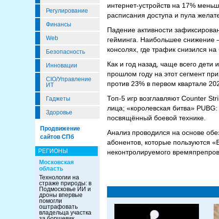
интернет-устройств на 17% меньше
Регулирование
расписания доступа и пула желат
Финансы
Падение активности зафиксирован
Web
гейминга. Наибольшее снижение –
консолях, где трафик снизился на
Безопасность
Как и год назад, чаще всего дети
Инновации
прошлом году на этот сегмент пр
CIO/Управление
против 23% в первом квартале 20
ИТ
Топ-5 игр возглавляют Counter Str
Гаджеты
лица; «королевская битва» PUBG: 
Здоровье
посвящённый боевой технике.
Продвижение
Анализ проводился на основе об
сайтов СПб
абонентов, которые пользуются «
РЕГИОНЫ
неконтролируемого времяпрепров
Московская
область
Технологии на
страже природы: в
Подмосковье ИИ и
дроны впервые
помогли
оштрафовать
владельца участка
за борщевик