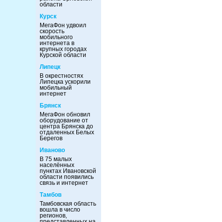
области
Курск
МегаФон удвоил
скорость
мобильного
интернета в
крупных городах
Курской области
Липецк
В окрестностях
Липецка ускорили
мобильный
интернет
Брянск
МегаФон обновил
оборудование от
центра Брянска до
отдаленных Белых
Берегов
Иваново
В 75 малых
населённых
пунктах Ивановской
области появились
связь и интернет
Тамбов
Тамбовская область
вошла в число
регионов,
представленных на