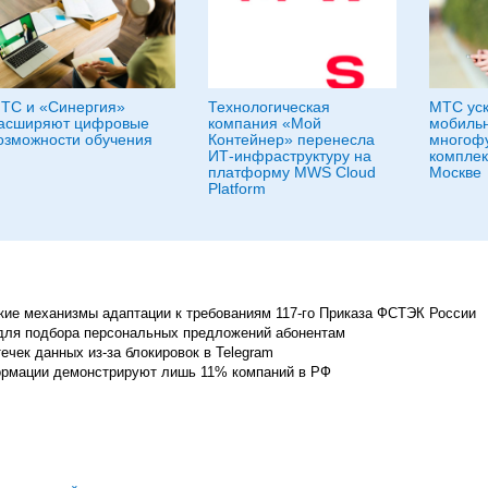
ТС и «Синергия»
Технологическая
МТС ус
асширяют цифровые
компания «Мой
мобильн
озможности обучения
Контейнер» перенесла
многоф
ИТ-инфраструктуру на
комплек
платформу MWS Cloud
Москве
Platform
кие механизмы адаптации к требованиям 117-го Приказа ФСТЭК России
для подбора персональных предложений абонентам
чек данных из-за блокировок в Telegram
ормации демонстрируют лишь 11% компаний в РФ