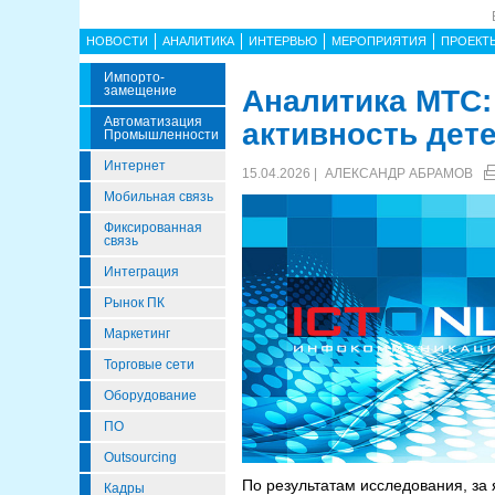
НОВОСТИ
АНАЛИТИКА
ИНТЕРВЬЮ
МЕРОПРИЯТИЯ
ПРОЕКТ
Импорто­
Замещение
Аналитика МТС:
Автоматизация
активность дете
Промышленности
Интернет
15.04.2026 |
АЛЕКСАНДР АБРАМОВ
Мобильная связь
Фиксированная
связь
Интеграция
Рынок ПК
Маркетинг
Торговые сети
Оборудование
ПО
Outsourcing
По результатам исследования, за
Кадры