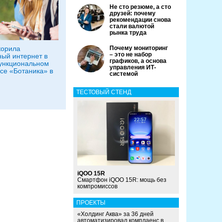
Не сто резюме, а сто
друзей: почему
рекомендации снова
стали валютой
рынка труда
корила
Почему мониторинг
– это не набор
ый интернет в
графиков, а основа
ункциональном
управления ИТ-
се «Ботаника» в
системой
ТЕСТОВЫЙ СТЕНД
iQOO 15R
Смартфон iQOO 15R: мощь без
компромиссов
ПРОЕКТЫ
«Холдинг Аква» за 36 дней
автоматизировал комплаенс в