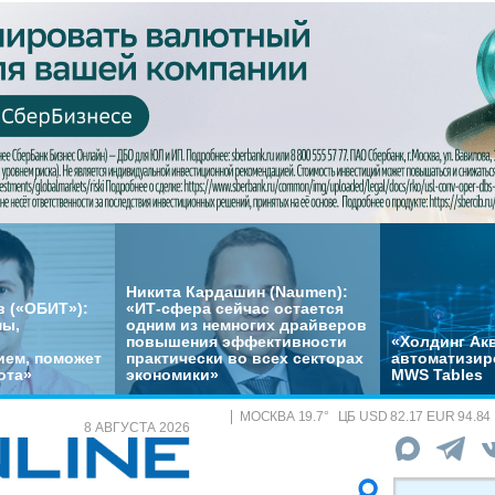
Никита Кардашин (Naumen):
 («ОБИТ»):
«ИТ-сфера сейчас остается
мы,
одним из немногих драйверов
повышения эффективности
«Холдинг Акв
ем, поможет
практически во всех секторах
автоматизир
ота»
экономики»
MWS Tables
МОСКВА
19.7
°
ЦБ
USD 82.17 EUR 94.84
8 АВГУСТА 2026