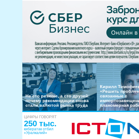
Кирилл Тимофеев
«Решить пробле
Не сто резюме, а сто друзей:
связанные с
почему рекомендации снова
импортозамещени
стали валютой рынка труда
планомерная раб
ЦИФРЫ ГОВОРЯТ
250 тыс.
кибератак отбил
«Уралкалий»