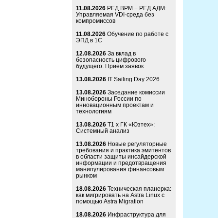
11.08.2026
РЕД ВРМ + РЕД АДМ:
Управляемая VDI-среда без
компромиссов
11.08.2026
Обучение по работе с
ЭПД в 1С
12.08.2026
За вклад в
безопасность цифрового
будущего. Прием заявок
13.08.2026
IT Sailing Day 2026
13.08.2026
Заседание комиссии
Минобороны России по
инновационным проектам и
технологиям
13.08.2026
Т1 x ГК «Юзтех»:
Системный анализ
13.08.2026
Новые регуляторные
требования и практика эмитентов
в области защиты инсайдерской
информации и предотвращения
манипулирования финансовым
рынком
18.08.2026
Техническая планерка:
как мигрировать на Astra Linux с
помощью Astra Migration
18.08.2026
Инфраструктура для