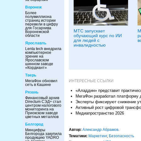
Воронеж
Более
полумиллиона
страниц истории
перевели в цифру
для Госархива
МТС запускает
М
Воронежской
обучающий курс по ИИ
р
области
для людей с
в
Ярославль
инвалидностью
Lenta tech внедрила
компьютерное
зрение на
Ярославском
шинном заводе
«Кордиант»
Тверь
МегаФон обновил
ИНТЕРЕСНЫЕ ССЫЛКИ
сеть в Кашине
«Аладдин» представит практичес
Рязань
МегаФон разработал платформу 
Финансовый архив
Directum СЭД+ стал
Эксперты фиксируют снижение уте
центром налогового
Активный рост цифровой трансф
мониторинга на
Приокском заводе
Медиапространство 2026
цветных металлов
Белгород
Автор:
Александр Абрамов
.
Минцифры
Белгорода закупила
Тематики:
Маркетинг
,
Безопасность
продукцию YADRO