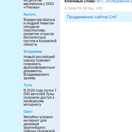
на десятки
Ключевые слова:
МТС
,
исследование 
миллионов у ООО
«Пчелка»
А ЗНАЕТЕ ЛИ ВЫ, ЧТО:
Калуга
Продвижение сайтов Спб
Владислав Шапша
и Андрей Никитин
обсудили
перспективы
развития отрасли
беспилотных
систем в Калужской
области
Владимир
Новый российский
сканер поможет
сохранить
крупноформатные
документы
Владимирского
архива
Тула
В 2026 году почти 7
000 жителей Тулы
получили доступ к
проводному
интернету
Орел
МегаФон ускорил
интернет для
дачников
крупнейшего
района Орловской