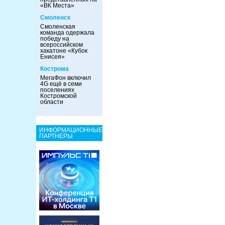
«ВК Места»
Смоленск
Смоленская
команда одержала
победу на
всероссийском
хакатоне «Кубок
Енисея»
Кострома
МегаФон включил
4G ещё в семи
поселениях
Костромской
области
ИНФОРМАЦИОННЫЕ
ПАРТНЕРЫ