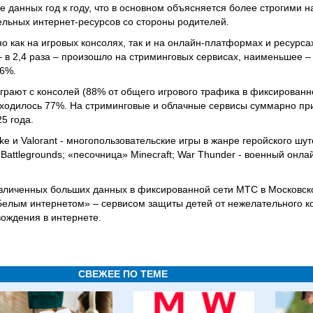
 данных год к году, что в основном объясняется более строгими 
ельных интернет-ресурсов со стороны родителей.
о как на игровых консолях, так и на онлайн-платформах и ресурса
 в 2,4 раза – произошло на стриминговых сервисах, наименьшее –
 6%.
 играют с консолей (88% от общего игрового трафика в фиксированн
иходилось 77%. На стриминговые и облачные сервисы суммарно пр
25 года.
ike и Valorant - многопользовательские игры в жанре геройского шу
Battlegrounds; «песочница» Minecraft; War Thunder - военный онла
езличенных больших данных в фиксированной сети МТС в Московск
Белым интернетом» – сервисом защиты детей от нежелательного к
ождения в интернете.
СВЕЖЕЕ ПО ТЕМЕ