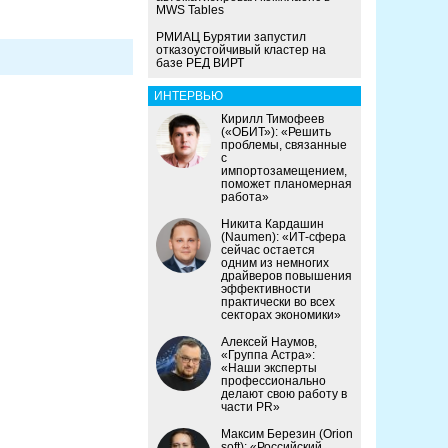
MWS Tables
РМИАЦ Бурятии запустил
отказоустойчивый кластер на
базе РЕД ВИРТ
ИНТЕРВЬЮ
Кирилл Тимофеев
(«ОБИТ»): «Решить
проблемы, связанные
с
импортозамещением,
поможет планомерная
работа»
Никита Кардашин
(Naumen): «ИТ-сфера
сейчас остается
одним из немногих
драйверов повышения
эффективности
практически во всех
секторах экономики»
Алексей Наумов,
«Группа Астра»:
«Наши эксперты
профессионально
делают свою работу в
части PR»
Максим Березин (Orion
soft): «Российский