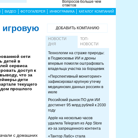
Вопросов больше чем
ответов
Ы
ВИДЕО
ФОТОГАЛЕРЕЯ
ИНФОГРАФИКА
КАТАЛОГ КОМПАНИЙ
л игровую
ДОБАВИТЬ КОМПАНИЮ
НОВОСТИ
ТОП-
ДНЯ
НОВОСТИ
Технологии на страже природы:
ованной сети
в Подмосковье ИИ и дроны
ь детей в
впервые помогли оштрафовать
елей сервиса
владельца участка за борщевик
ровать доступ к
выводу, что за
«Перспективный мониторинг»
геймеры-дети
зафиксировал крупную утечку
вартале текущего
медицинских данных россиян в
иодом прошлого
июле
Российский рынок ПО для ИИ
достигнет 95 млрд рублей к 2030
году
Apple на несколько часов
удалила Telegram из App Store
из-за запрещенного контента
качали с домашних
«Тантор Лабс» стала