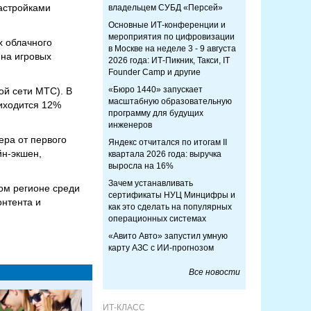
настройками
владельцем СУБД «Персей»
Основные ИТ-конференции и
мероприятия по цифровизации
х облачного
в Москве на неделе 3 - 9 августа
 на игровых
2026 года: ИТ-Пикник, Такси, IT
Founder Camp и другие
«Бюро 1440» запускает
ой сети МТС). В
масштабную образовательную
иходится 12%
программу для будущих
инженеров
тера от первого
Яндекс отчитался по итогам II
йн-экшен,
квартала 2026 года: выручка
выросла на 16%
Зачем устанавливать
ом регионе среди
сертификаты НУЦ Минцифры и
онтента и
как это сделать на популярных
операционных системах
«Авито Авто» запустил умную
карту АЗС с ИИ-прогнозом
Все новости
ИТ-КЛАСС