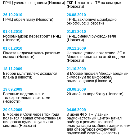
ГРЧЦ увлекся вещанием
(Новости)
ГКРЧ: частоты LTE на семерых
(Новости)
26.10.2010
26.08.2010
ГРЧЦ обрел главу
(Новости)
ГРЧЦ захлопнул &quot;одно
окно&quot;
(Новости)
01.01.2010
01.01.2010
Роскомнадзор перестроит ГРЧЦ
ГРЧЦ сменил руководителя
(Новости)
(Новости)
01.01.2010
30.11.2009
Палата недосчиталась разовых
Неполноценное поколение. 3G в
выплат
(Новости)
Москве появится на этой неделе
(Новости)
18.11.2009
21.10.2009
Второй мультиплекс дождался
В Москве прошел Международный
плана
(Новости)
симпозиум по цифровому
радиовещанию
(Новости)
29.09.2009
28.08.2009
Военные поделились с
20 дней на доработку
(Новости)
телезрителями частотами
(Новости)
20.08.2009
04.06.2009
В Москве и Сочи через три года
3 июня ФГУП «Главный
появится первая отечественная
радиочастотный центр» начал
цифровая аудиовизуальная
работу в режиме тестовой
система
(Новости)
эксплуатации «кабинет заявителя»
для операторов сухопутной
подвижной службы
(Новости)