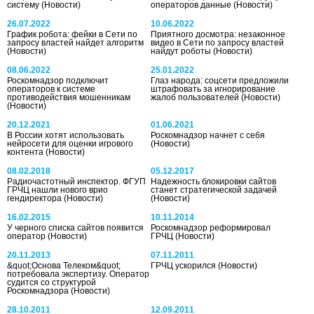
систему
(Новости)
операторов данные
(Новости)
26.07.2022
10.06.2022
График робота: фейки в Сети по
Приятного досмотра: незаконное
запросу властей найдет алгоритм
видео в Сети по запросу властей
(Новости)
найдут роботы
(Новости)
08.06.2022
25.01.2022
Роскомнадзор подключит
Глаз народа: соцсети предложили
операторов к системе
штрафовать за игнорирование
противодействия мошенникам
жалоб пользователей
(Новости)
(Новости)
20.12.2021
01.06.2021
В России хотят использовать
Роскомнадзор начнет с себя
нейросети для оценки игрового
(Новости)
контента
(Новости)
08.02.2018
05.12.2017
Радиочастотный инспектор. ФГУП
Надежность блокировки сайтов
ГРЧЦ нашли нового врио
станет стратегической задачей
гендиректора
(Новости)
(Новости)
16.02.2015
10.11.2014
У черного списка сайтов появится
Роскомнадзор реформировал
оператор
(Новости)
ГРЧЦ
(Новости)
20.11.2013
07.11.2011
&quot;Основа Телеком&quot;
ГРЧЦ ускорился
(Новости)
потребовала экспертизу. Оператор
судится со структурой
Роскомнадзора
(Новости)
28.10.2011
12.09.2011