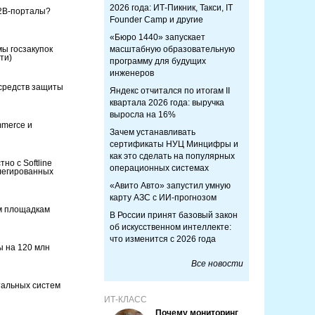
2026 года: ИТ-Пикник, Такси, IT
2B-порталы?
Founder Camp и другие
«Бюро 1440» запускает
ы госзакупок
масштабную образовательную
ти)
программу для будущих
инженеров
 средств защиты
Яндекс отчитался по итогам II
квартала 2026 года: выручка
выросла на 16%
merce и
Зачем устанавливать
сертификаты НУЦ Минцифры и
как это сделать на популярных
о с Softline
операционных системах
легированных
«Авито Авто» запустил умную
карту АЗС с ИИ-прогнозом
м площадкам
В России принят базовый закон
об искусственном интеллекте:
что изменится с 2026 года
 на 120 млн
Все новости
тальных систем
ИТ-КЛАСС
Почему мониторинг