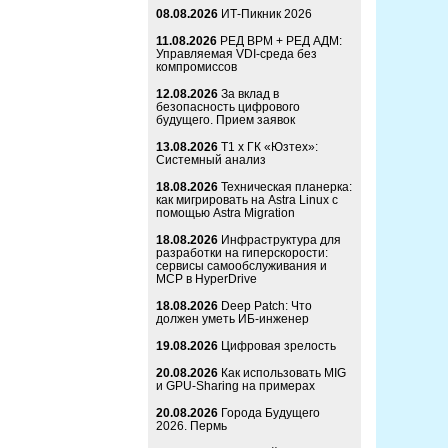
08.08.2026
ИТ-Пикник 2026
11.08.2026
РЕД ВРМ + РЕД АДМ:
Управляемая VDI-среда без
компромиссов
12.08.2026
За вклад в
безопасность цифрового
будущего. Прием заявок
13.08.2026
Т1 x ГК «Юзтех»:
Системный анализ
18.08.2026
Техническая планерка:
как мигрировать на Astra Linux с
помощью Astra Migration
18.08.2026
Инфраструктура для
разработки на гиперскорости:
сервисы самообслуживания и
MCP в HyperDrive
18.08.2026
Deep Patch: Что
должен уметь ИБ-инженер
19.08.2026
Цифровая зрелость
20.08.2026
Как использовать MIG
и GPU-Sharing на примерах
20.08.2026
Города Будущего
2026. Пермь