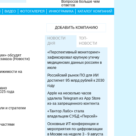
Вопросов больше чем
ответов
Ы
ВИДЕО
ФОТОГАЛЕРЕЯ
ИНФОГРАФИКА
КАТАЛОГ КОМПАНИЙ
ДОБАВИТЬ КОМПАНИЮ
НОВОСТИ
ТОП-
ДНЯ
НОВОСТИ
«Перспективный мониторинг»
ции» обсудят
зафиксировал крупную утечку
сзаказа
(Новости)
медицинских данных россиян в
июле
вижимости на
Российский рынок ПО для ИИ
достигнет 95 млрд рублей к 2030
году
вано
025 года
Apple на несколько часов
удалила Telegram из App Store
из-за запрещенного контента
ли и стратегии
«Тантор Лабс» стала
владельцем СУБД «Персей»
Основные ИТ-конференции и
 частями
мероприятия по цифровизации
в Москве на неделе 3 - 9 августа