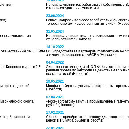
19.09.2024
риятия)
Почему компании разрабатывают собственные B
Итоги исследования
(Аналитика)
23.08.2024
тия)
Решать вопросы пользователей столичной систем
теперь помогает искусственный интеллект
(Новос
31.05.2024
роцесс управления
Нефтяники и энергетики активизировали закупки
от беспилотников
(Новости)
14.10.2022
отечественные за 133 млн
OCS представляет партнерам комплексные e-com
закупочные решения от AGORA
(Новости)
04.04.2022
ес Коннект» вырос в 2,5
Электронная площадка «НЭП-Фабрикант» совместн
решили проблему контроля за действиями приви
пользователей
(Новости)
19.05.2021
смотры водителей
Минфин пойдет на уступки электронным торговы
(Новости)
07.04.2021
американского софта
«Росэнергоатом» закупит промышленные гаджеты
рублей
(Новости)
17.02.2021
вится обязанностью
Сбербанк приобретет песочницу для своих фрон
ценой в 1,5 млрд рублей
(Новости)
22.01.2021