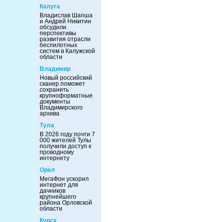
Калуга
Владислав Шапша
и Андрей Никитин
обсудили
перспективы
развития отрасли
беспилотных
систем в Калужской
области
Владимир
Новый российский
сканер поможет
сохранить
крупноформатные
документы
Владимирского
архива
Тула
В 2026 году почти 7
000 жителей Тулы
получили доступ к
проводному
интернету
Орел
МегаФон ускорил
интернет для
дачников
крупнейшего
района Орловской
области
Курск