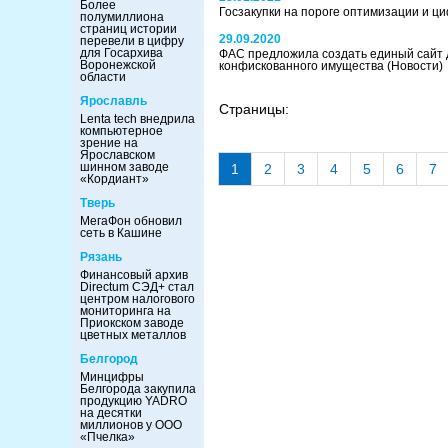
Более
Госзакупки на пороге оптимизации и 
полумиллиона
страниц истории
29.09.2020
перевели в цифру
для Госархива
ФАС предложила создать единый сайт
Воронежской
конфискованного имущества
(Новости)
области
Ярославль
Страницы:
Lenta tech внедрила
компьютерное
зрение на
Ярославском
шинном заводе
1
2
3
4
5
6
7
«Кордиант»
Тверь
МегаФон обновил
сеть в Кашине
Рязань
Финансовый архив
Directum СЭД+ стал
центром налогового
мониторинга на
Приокском заводе
цветных металлов
Белгород
Минцифры
Белгорода закупила
продукцию YADRO
на десятки
миллионов у ООО
«Пчелка»