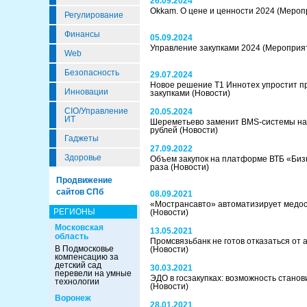
26.09.2024
Okkam. О цене и ценности 2024
(Мероп
Регулирование
Финансы
05.09.2024
Управление закупками 2024
(Мероприя
Web
Безопасность
29.07.2024
Новое решение Т1 Иннотех упростит п
Инновации
закупками
(Новости)
CIO/Управление
20.05.2024
ИТ
Шереметьево заменит BMS-системы на 
рублей
(Новости)
Гаджеты
27.09.2022
Здоровье
Объем закупок на платформе ВТБ «Бизн
раза
(Новости)
Продвижение
сайтов СПб
08.09.2021
«Мострансавто» автоматизирует медо
РЕГИОНЫ
(Новости)
Московская
13.05.2021
область
Промсвязьбанк не готов отказаться от 
В Подмосковье
(Новости)
компенсацию за
детский сад
30.03.2021
перевели на умные
ЭДО в госзакупках: возможность стано
технологии
(Новости)
Воронеж
28.01.2021