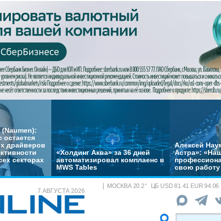
 (Naumen):
с остается
их драйверов
Алексей Нау
ктивности
«Холдинг Аква» за 36 дней
Астра»: «На
сех секторах
автоматизировал комплаенс в
профессиона
MWS Tables
свою работу 
МОСКВА
20.2
°
ЦБ
USD 81.41 EUR 94.06
7 АВГУСТА 2026