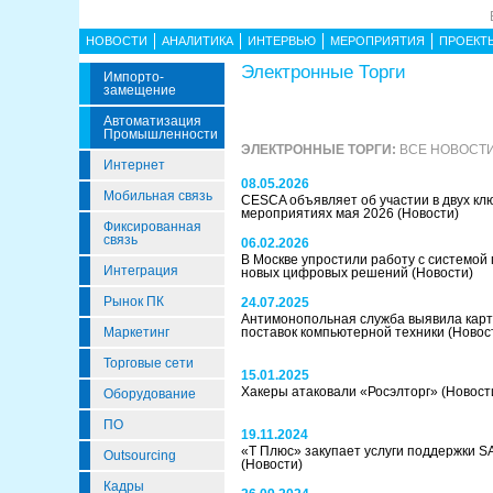
НОВОСТИ
АНАЛИТИКА
ИНТЕРВЬЮ
МЕРОПРИЯТИЯ
ПРОЕКТ
Электронные Торги
Импорто­
Замещение
Автоматизация
Промышленности
ЭЛЕКТРОННЫЕ ТОРГИ:
ВСЕ НОВОСТИ
Интернет
08.05.2026
Мобильная связь
CESCA объявляет об участии в двух кл
мероприятиях мая 2026
(Новости)
Фиксированная
связь
06.02.2026
В Москве упростили работу с системой
Интеграция
новых цифровых решений
(Новости)
Рынок ПК
24.07.2025
Антимонопольная служба выявила карт
Маркетинг
поставок компьютерной техники
(Новос
Торговые сети
15.01.2025
Хакеры атаковали «Росэлторг»
(Новост
Оборудование
ПО
19.11.2024
«Т Плюс» закупает услуги поддержки S
Outsourcing
(Новости)
Кадры