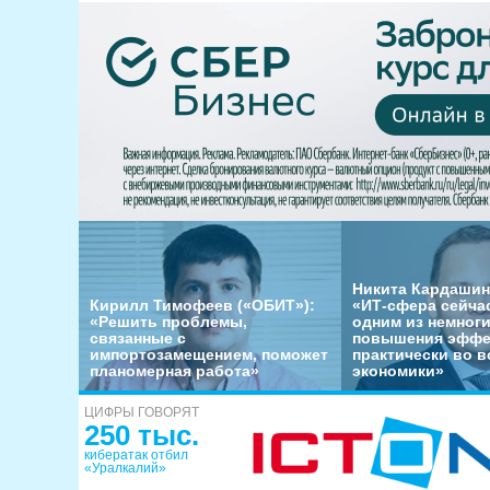
Никита Кардашин
Кирилл Тимофеев («ОБИТ»):
«ИТ-сфера сейча
«Решить проблемы,
одним из немног
связанные с
повышения эффе
импортозамещением, поможет
практически во в
планомерная работа»
экономики»
ЦИФРЫ ГОВОРЯТ
250 тыс.
кибератак отбил
«Уралкалий»