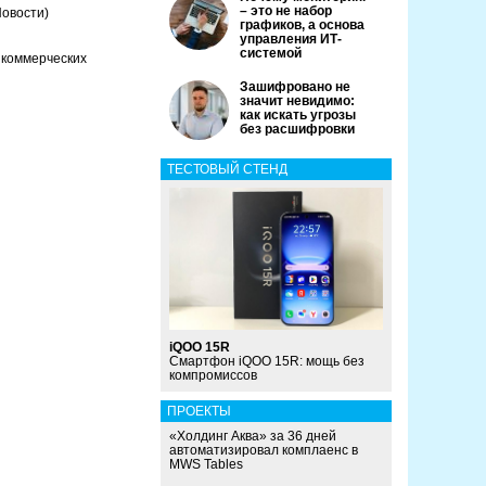
– это не набор
Новости)
графиков, а основа
управления ИТ-
системой
 коммерческих
Зашифровано не
значит невидимо:
как искать угрозы
без расшифровки
ТЕСТОВЫЙ СТЕНД
iQOO 15R
Смартфон iQOO 15R: мощь без
компромиссов
ПРОЕКТЫ
«Холдинг Аква» за 36 дней
автоматизировал комплаенс в
MWS Tables