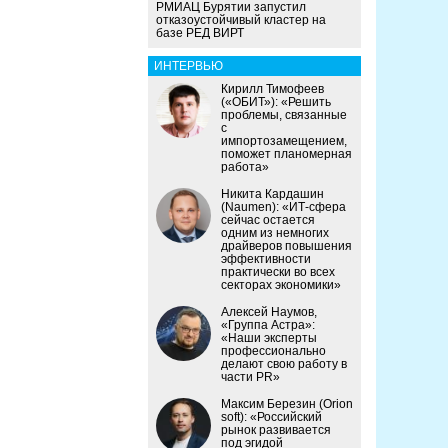
РМИАЦ Бурятии запустил
отказоустойчивый кластер на
базе РЕД ВИРТ
ИНТЕРВЬЮ
Кирилл Тимофеев
(«ОБИТ»): «Решить
проблемы, связанные
с
импортозамещением,
поможет планомерная
работа»
Никита Кардашин
(Naumen): «ИТ-сфера
сейчас остается
одним из немногих
драйверов повышения
эффективности
практически во всех
секторах экономики»
Алексей Наумов,
«Группа Астра»:
«Наши эксперты
профессионально
делают свою работу в
части PR»
Максим Березин (Orion
soft): «Российский
рынок развивается
под эгидой