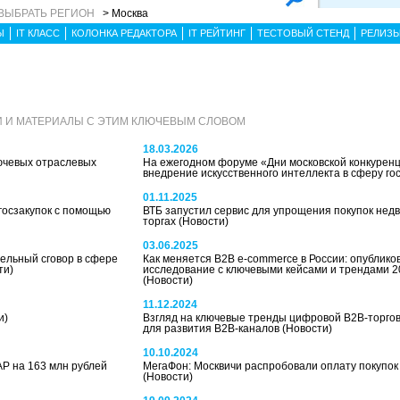
ВЫБРАТЬ РЕГИОН
> Москва
Ы
IT КЛАСС
КОЛОНКА РЕДАКТОРА
IT РЕЙТИНГ
ТЕСТОВЫЙ СТЕНД
РЕЛИЗ
 И МАТЕРИАЛЫ С ЭТИМ КЛЮЧЕВЫМ СЛОВОМ
18.03.2026
ючевых отраслевых
На ежегодном форуме «Дни московской конкурен
внедрение искусственного интеллекта в сферу го
01.11.2025
 госзакупок с помощью
ВТБ запустил сервис для упрощения покупок нед
торгах
(Новости)
03.06.2025
ельный сговор в сфере
Как меняется B2B e-commerce в России: опублико
ти)
исследование с ключевыми кейсами и трендами 2
(Новости)
11.12.2024
и)
Взгляд на ключевые тренды цифровой B2B-торгов
для развития B2B-каналов
(Новости)
10.10.2024
AP на 163 млн рублей
МегаФон: Москвичи распробовали оплату покупок
(Новости)