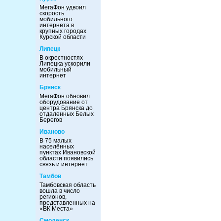
МегаФон удвоил
скорость
мобильного
интернета в
крупных городах
Курской области
Липецк
В окрестностях
Липецка ускорили
мобильный
интернет
Брянск
МегаФон обновил
оборудование от
центра Брянска до
отдаленных Белых
Берегов
Иваново
В 75 малых
населённых
пунктах Ивановской
области появились
связь и интернет
Тамбов
Тамбовская область
вошла в число
регионов,
представленных на
«ВК Места»
Смоленск