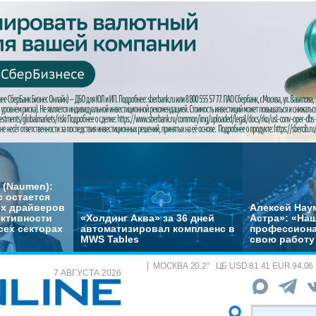
 (Naumen):
с остается
их драйверов
Алексей Нау
ктивности
«Холдинг Аква» за 36 дней
Астра»: «На
сех секторах
автоматизировал комплаенс в
профессиона
MWS Tables
свою работу 
МОСКВА
20.2
°
ЦБ
USD 81.41 EUR 94.06
7 АВГУСТА 2026