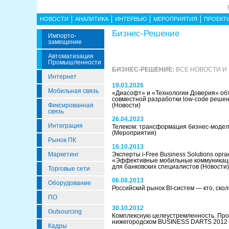
НОВОСТИ
АНАЛИТИКА
ИНТЕРВЬЮ
МЕРОПРИЯТИЯ
ПРОЕКТ
Бизнес-Решение
Импорто­
Замещение
Автоматизация
Промышленности
БИЗНЕС-РЕШЕНИЕ:
ВСЕ НОВОСТИ И
Интернет
19.03.2026
Мобильная связь
«Диасофт» и «Технологии Доверия» об
совместной разработки low-code решени
Фиксированная
(Новости)
связь
26.04.2023
Интеграция
Телеком: трансформация бизнес-модел
(Мероприятия)
Рынок ПК
16.10.2013
Маркетинг
Эксперты i-Free Business Solutions орг
«Эффективные мобильные коммуникаци
для банковских специалистов
(Новости)
Торговые сети
06.08.2013
Оборудование
Российский рынок BI-систем — кто, ско
ПО
30.10.2012
Outsourcing
Комплексную целеустремленность. Пр
нижегородском BUSINESS DARTS 2012
Кадры