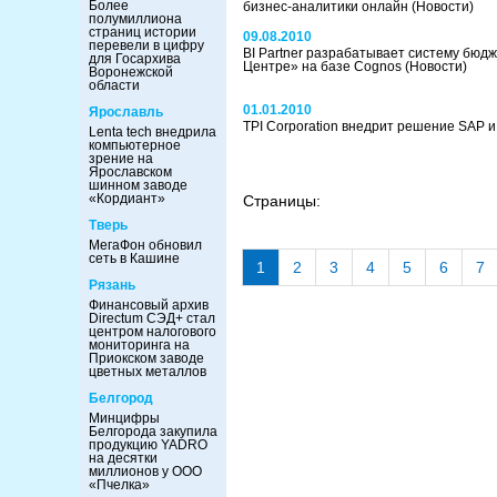
Более
бизнес-аналитики онлайн
(Новости)
полумиллиона
страниц истории
09.08.2010
перевели в цифру
BI Partner разрабатывает систему бюд
для Госархива
Центре» на базе Cognos
(Новости)
Воронежской
области
01.01.2010
Ярославль
TPI Corporation внедрит решение SAP и
Lenta tech внедрила
компьютерное
зрение на
Ярославском
шинном заводе
«Кордиант»
Страницы:
Тверь
МегаФон обновил
сеть в Кашине
1
2
3
4
5
6
7
Рязань
Финансовый архив
Directum СЭД+ стал
центром налогового
мониторинга на
Приокском заводе
цветных металлов
Белгород
Минцифры
Белгорода закупила
продукцию YADRO
на десятки
миллионов у ООО
«Пчелка»