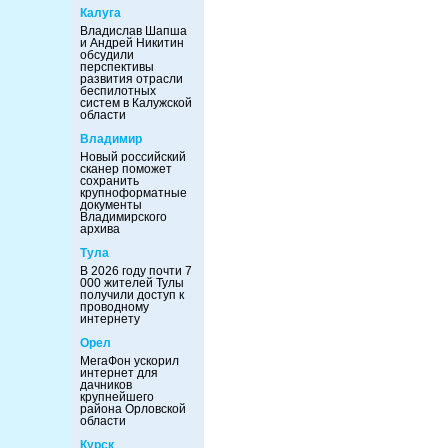
Калуга
Владислав Шапша
и Андрей Никитин
обсудили
перспективы
развития отрасли
беспилотных
систем в Калужской
области
Владимир
Новый российский
сканер поможет
сохранить
крупноформатные
документы
Владимирского
архива
Тула
В 2026 году почти 7
000 жителей Тулы
получили доступ к
проводному
интернету
Орел
МегаФон ускорил
интернет для
дачников
крупнейшего
района Орловской
области
Курск