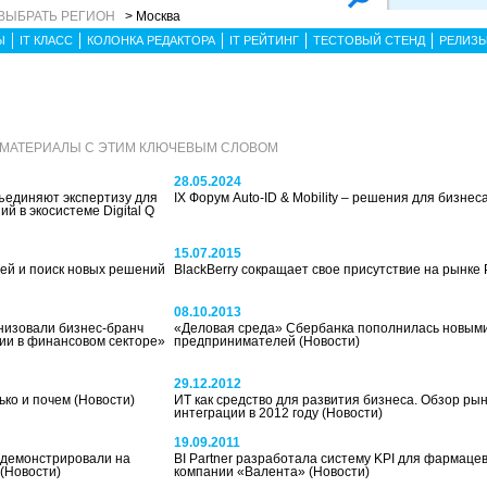
ВЫБРАТЬ РЕГИОН
> Москва
Ы
IT КЛАСС
КОЛОНКА РЕДАКТОРА
IT РЕЙТИНГ
ТЕСТОВЫЙ СТЕНД
РЕЛИЗ
 МАТЕРИАЛЫ С ЭТИМ КЛЮЧЕВЫМ СЛОВОМ
28.05.2024
ъединяют экспертизу для
IX Форум Auto-ID & Mobility – решения для бизнес
й в экосистеме Digital Q
15.07.2015
ей и поиск новых решений
BlackBerry сокращает свое присутствие на рынке
08.10.2013
анизовали бизнес-бранч
«Деловая среда» Сбербанка пополнилась новыми
и в финансовом секторе»
предпринимателей
(Новости)
29.12.2012
лько и почем
(Новости)
ИТ как средство для развития бизнеса. Обзор ры
интеграции в 2012 году
(Новости)
19.09.2011
одемонстрировали на
BI Partner разработала систему KPI для фармаце
(Новости)
компании «Валента»
(Новости)