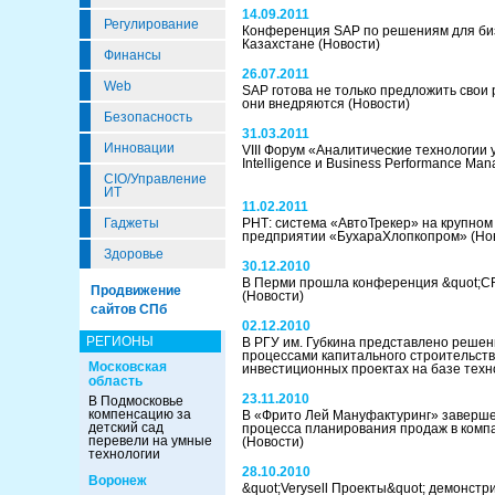
14.09.2011
Регулирование
Конференция SAP по решениям для биз
Казахстане
(Новости)
Финансы
26.07.2011
Web
SAP готова не только предложить свои 
они внедряются
(Новости)
Безопасность
31.03.2011
Инновации
VIII Форум «Аналитические технологии 
Intelligence и Business Performance M
CIO/Управление
ИТ
11.02.2011
Гаджеты
РНТ: система «АвтоТрекер» на крупн
предприятии «БухараХлопкопром»
(Но
Здоровье
30.12.2010
В Перми прошла конференция &quot;C
Продвижение
(Новости)
сайтов СПб
02.12.2010
РЕГИОНЫ
В РГУ им. Губкина представлено решен
процессами капитального строительств
Московская
инвестиционных проектах на базе тех
область
23.11.2010
В Подмосковье
компенсацию за
В «Фрито Лей Мануфактуринг» заверше
детский сад
процесса планирования продаж в комп
перевели на умные
(Новости)
технологии
28.10.2010
Воронеж
&quot;Verysell Проекты&quot; демонст