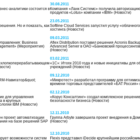
30.08.2011
нес-аналитики состоится в
Компания «Ланк Системс» получила авторизацию
продуктов «Lotus» компании «IBM»
(Новости)
23.05.2011
решения. Но и показать, как
Softline Cloud Services запустил услугу «облачного
хостинга
(Новости)
09.03.2011
управления: Business
Aflex Distribution поставил решения Acronis Backu
anagement»
(Мероприятия)
Advanced Server в ОАО «Банковский процессинго
(Новости)
03.02.2011
ом хлопкоперерабатывающем
«1С»: Итоги 2010 года и новые инициативы для 
вости)
учреждений
(Новости)
09.12.2010
RM-Навигатор&quot;
«Микротест» разработал программу для оптимиз
времени торговых представителей «БАТ Россия»
02.12.2010
ие для управления
«Корус Консалтинг» создал комплексное решение
а в крупных
безопасности бизнеса
(Новости)
нологии IBM
(Новости)
12.11.2010
н проект автоматизации
Группа Arbyte завершила проект внедрения в До
ании на базе решений SAP
(Новости)
12.10.2010
рирует возможности систем
Flexis представил iDecide крупнейшим российски