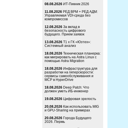
08.08.2026
ИТ-Пикник 2026
11.08.2026
РЕД ВРМ + РЕД АДМ:
Управляемая VDI-среда без
компромиссов
12.08.2026
За вклад в
безопасность цифрового
будущего. Прием заявок
13.08.2026
Т1 x ГК «Юзтех»:
Системный анализ
18.08.2026
Техническая планерка:
как мигрировать на Astra Linux с
помощью Astra Migration
18.08.2026
Инфраструктура для
разработки на гиперскорости:
сервисы самообслуживания и
MCP в HyperDrive
18.08.2026
Deep Patch: Что
должен уметь ИБ-инженер
19.08.2026
Цифровая зрелость
20.08.2026
Как использовать MIG
и GPU-Sharing на примерах
20.08.2026
Города Будущего
2026. Пермь