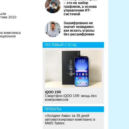
– это не набор
графиков, а основа
управления ИТ-
Были
системой
тике 2010
Зашифровано не
значит невидимо:
как искать угрозы
ию комплекса
без расшифровки
анционное
ТЕСТОВЫЙ СТЕНД
iQOO 15R
Смартфон iQOO 15R: мощь без
компромиссов
ПРОЕКТЫ
«Холдинг Аква» за 36 дней
автоматизировал комплаенс в
MWS Tables