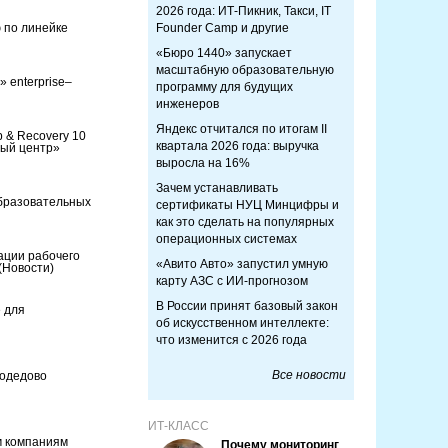
2026 года: ИТ-Пикник, Такси, IT
 по линейке
Founder Camp и другие
«Бюро 1440» запускает
масштабную образовательную
» enterprise–
программу для будущих
инженеров
Яндекс отчитался по итогам II
p & Recovery 10
квартала 2026 года: выручка
вый центр»
выросла на 16%
Зачем устанавливать
образовательных
сертификаты НУЦ Минцифры и
как это сделать на популярных
операционных системах
ации рабочего
«Авито Авто» запустил умную
(Новости)
карту АЗС с ИИ-прогнозом
В России принят базовый закон
 для
об искусственном интеллекте:
что изменится с 2026 года
Все новости
модедово
ИТ-КЛАСС
м компаниям
Почему мониторинг