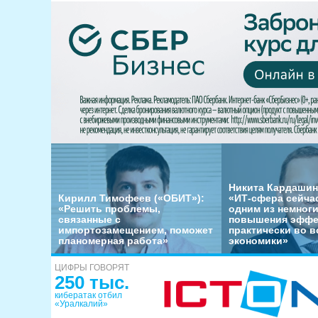
Никита Кардашин
Кирилл Тимофеев («ОБИТ»):
«ИТ-сфера сейча
«Решить проблемы,
одним из немног
связанные с
повышения эффе
импортозамещением, поможет
практически во в
планомерная работа»
экономики»
ЦИФРЫ ГОВОРЯТ
250 тыс.
кибератак отбил
«Уралкалий»