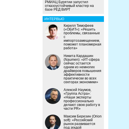
РМИАЦ Бурятии запустил
отказоустойчивый кластер на
базе РЕД ВИРТ
ИНТЕРВЬЮ
Кирилл Тимофеев
(«ОБИТ»): «Решить
проблемы, связанные
с
импортозамещением,
поможет планомерная
работа»
Никита Кардашин
(Naumen): «ИТ-сфера
сейчас остается
одним из немногих
драйверов повышения
эффективности
практически во всех
секторах экономики»
Алексей Наумов,
«Группа Астра»:
«Наши эксперты
профессионально
делают свою работу в
части PR»
Максим Березин (Orion
soft): «Российский
рынок развивается
под эгидой