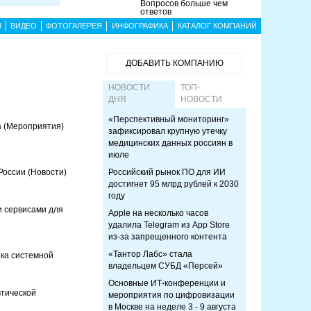
Вопросов больше чем
ответов
Ы
ВИДЕО
ФОТОГАЛЕРЕЯ
ИНФОГРАФИКА
КАТАЛОГ КОМПАНИЙ
ДОБАВИТЬ КОМПАНИЮ
НОВОСТИ
ТОП-
ДНЯ
НОВОСТИ
«Перспективный мониторинг»
а
(Мероприятия)
зафиксировал крупную утечку
медицинских данных россиян в
июле
 России
(Новости)
Российский рынок ПО для ИИ
достигнет 95 млрд рублей к 2030
году
 сервисами для
Apple на несколько часов
удалила Telegram из App Store
из-за запрещенного контента
«Тантор Лабс» стала
нка системной
владельцем СУБД «Персей»
Основные ИТ-конференции и
втической
мероприятия по цифровизации
в Москве на неделе 3 - 9 августа