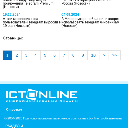
приложения Telegram Premium
России
(Новости)
(Новости)
19.12.2024
04.09.2024
Атаки мошенников на
В Минпромторге объяснили запрет
пользователей Telegram выросли в
использовать Telegram чиновникам
19 раз
(Новости)
(Новости)
Страницы:
1
2
3
4
5
6
7
8
9
10
>
>>
О проекте
© 2004-2026 При использовании материалов ссылка на ict-online.ru обязательна
РАЗДЕЛЫ