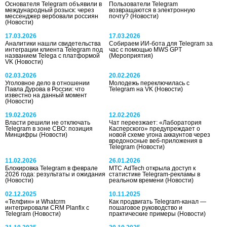
Основателя Telegram объявили в
Пользователи Telegram
международный розыск: через
возвращаются в электронную
мессенджер вербовали россиян
почту?
(Новости)
(Новости)
17.03.2026
17.03.2026
Аналитики нашли свидетельства
Собираем ИИ‑бота для Telegram за
интеграции клиента Telegram под
час с помощью MWS GPT
названием Telega с платформой
(Мероприятия)
VK
(Новости)
02.03.2026
20.02.2026
Уголовное дело в отношении
Молодежь переключилась с
Павла Дурова в России: что
Telegram на VK
(Новости)
известно на данный момент
(Новости)
19.02.2026
12.02.2026
Власти решили не отключать
Чат переезжает: «Лаборатория
Telegram в зоне СВО: позиция
Касперского» предупреждает о
Минцифры
(Новости)
новой схеме угона аккаунтов через
вредоносные веб-приложения в
Telegram
(Новости)
11.02.2026
26.01.2026
Блокировка Telegram в феврале
МТС AdTech открыла доступ к
2026 года: результаты и ожидания
статистике Telegram-рекламы в
(Новости)
реальном времени
(Новости)
02.12.2025
10.11.2025
«Телфин» и Whatcrm
Как продвигать Telegram-канал —
интегрировали CRM Planfix с
пошаговое руководство и
Telegram
(Новости)
практические примеры
(Новости)