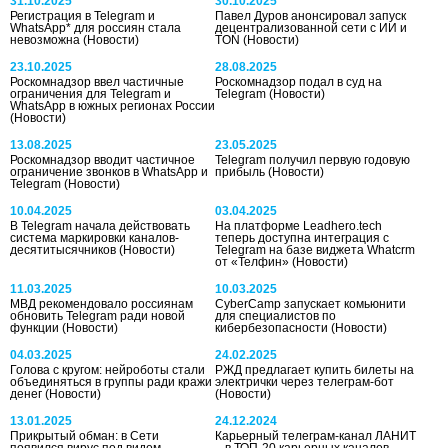
31.10.2025
30.10.2025
Регистрация в Telegram и
Павел Дуров анонсировал запуск
WhatsApp* для россиян стала
децентрализованной сети с ИИ и
невозможна
(Новости)
TON
(Новости)
23.10.2025
28.08.2025
Роскомнадзор ввел частичные
Роскомнадзор подал в суд на
ограничения для Telegram и
Telegram
(Новости)
WhatsApp в южных регионах России
(Новости)
13.08.2025
23.05.2025
Роскомнадзор вводит частичное
Telegram получил первую годовую
ограничение звонков в WhatsApp и
прибыль
(Новости)
Telegram
(Новости)
10.04.2025
03.04.2025
В Telegram начала действовать
На платформе Leadhero.tech
система маркировки каналов-
теперь доступна интеграция с
десятитысячников
(Новости)
Telegram на базе виджета Whatcrm
от «Телфин»
(Новости)
11.03.2025
10.03.2025
МВД рекомендовало россиянам
CyberCamp запускает комьюнити
обновить Telegram ради новой
для специалистов по
функции
(Новости)
кибербезопасности
(Новости)
04.03.2025
24.02.2025
Голова с кругом: нейроботы стали
РЖД предлагает купить билеты на
объединяться в группы ради кражи
электрички через телеграм-бот
денег
(Новости)
(Новости)
13.01.2025
24.12.2024
Прикрытый обман: в Сети
Карьерный телеграм-канал ЛАНИТ
появился вирус под видом
‒ в ТОП-20 карьерных каналов