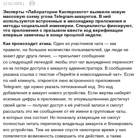
12.02.2026 |
Эксперты «Лаборатории Касперского» выявили новую
массовую схему угона Telegram-аккаунтов. В ней
используются встроенные в мессенджер приложения и
методы социальной инженерии. Специалисты фиксируют,
что приложения с призывом ввести код верификации
впервые замечены в конце прошлой недели.
Как происходит атака.
Один из участников чата — как
правило, на большое количество пользователей, где люди не
знают друг друга лично, — присылает сообщение
со следующей легендой: якобы этот чат вынужденно переносят
из-за потери доступа к аккаунту администратора. В сообщении
указана ссылка с текстом «Перейти в новосозданный чат». Если
по ней кликнуть, откроется окно встроенного приложения
Telegram, где нужно указать пятизначный код. Это код
добавления в аккаунт нового устройства. Если жертва наберёт
искомые цифры в приложении, то злоумышленники достигнут
своей цели — получат доступ к её учётной записи и смогут
рассылать это же сообщение от её имени в групповые чаты,
в которых она состоит. Но поначалу атакующие не смогут
полностью читать переписку владельца аккаунта и блокировать
его устройства. Тем не менее спустя некоторое время у них
появляется возможность совершить эти действия, а также