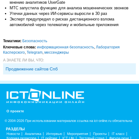
мнению аналитиков UserGate
МТС запустила функцию для анализа мошеннических звонков
Утечки данных через ИИ-сервисы выросли в 30 раз
Эксперт предупредил о рисках дистанционного взлома
автомобилей через телематику и мобильные приложения
Тематики:
Безопасность
Ключевые слова:
информационная безопасность
,
Лаборатория
Касперского
,
Telegram
,
мессенджеры
А ЗНАЕТЕ ЛИ ВЫ, ЧТО:
Продвижение сайтов Спб
О проекте
© 2004-2026 При использовании материалов ссылка на ict-online.ru обязательна
РАЗДЕЛЫ
Новости
Аналитика
Интервью
Мероприятия
Проекты
IT класс
Колонка редактора
IT рейтинг
ICT Life
Тестовый стенд
Фигура речи