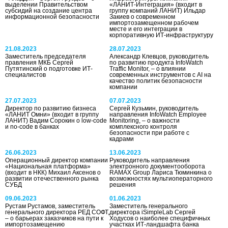
выделении Правительством
«ЛАНИТ-Интеграция» (входит в
субсидий на создание центра
группу компаний ЛАНИТ) Ильдар
информационной безопасности
Закиев о современном
импортозамещенном рабочем
месте и его интеграции в
корпоративную ИТ-инфраструктуру
21.08.2023
28.07.2023
Заместитель председателя
Александр Клевцов, руководитель
правления МКБ Сергей
по развитию продукта InfoWatch
Путятинский о подготовке ИТ-
Traffic Monitor, – о влиянии
специалистов
современных инструментов с AI на
качество политик безопасности
компании
27.07.2023
07.07.2023
Директор по развитию бизнеса
Сергей Кузьмин, руководитель
«ЛАНИТ Омни» (входит в группу
направления InfoWatch Employee
ЛАНИТ) Вадим Сорокин о low-code
Monitoring, – о важности
и no-code в банках
комплексного контроля
безопасности при работе с
кадрами
26.06.2023
13.06.2023
Операционный директор компании
Руководитель направления
«Национальная платформа»
электронного документооборота
(входит в НКК) Михаил Аксенов о
RAMAX Group Лариса Тюминкина о
развитии отечественного рынка
возможностях мультиоператорного
СУБД
решения
09.06.2023
01.06.2023
Рустам Рустамов, заместитель
Заместитель генерального
генерального директора РЕД СОФТ,
директора iSimpleLab Сергей
– о барьерах заказчиков на пути к
Ходусов о наиболее специфичных
импортозамещению
участках ИТ-ландшафта банка