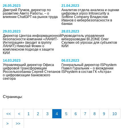
26.05.2023
21.04.2023
Дмитрий Пучков, директор по
Аналитик отдела анализа и оценки
развитию Авито Работы, – о
цифровых угроз Infosecurity a
влиянии ChatGPT на рынок труда
Softline Company Владислав
Иванов о кибербезопасности в
банках
29.03.2023
28.03.2023
Директор Центра информационной
Руководитель управления
безопасности компании «ЛАНИТ-
киберразведки BI.ZONE Олег
Интеграция» (входит в группу
Скулкин об угрозах для субъектов
ЛАНИТ) Николай Фокин о
КИИ
комплексном подходе к защите
КИИ
14.03.2023
06.03.2023
Управляющий директор Офиса
Генеральный директор ISPsystem
цифровой трансформации
Павел Гуральник – о вхождении
Россельхозбанка Сергей Степанов
ISPsystem в состав ГК «Астра»
о цифровизации банковского
сектора
Страницы:
<<
<
1
2
3
4
5
6
7
8
9
10
>
>>