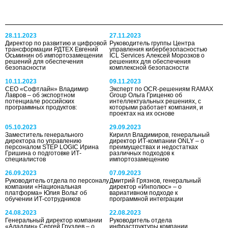
28.11.2023
27.11.2023
Директор по развитию и цифровой
Руководитель группы Центра
трансформации РДТЕХ Евгений
управления кибербезопасностью
Осьминин об импортозамещении
ICL Services Алексей Морозков о
решений для обеспечения
решениях для обеспечения
безопасности
комплексной безопасности
10.11.2023
09.11.2023
СЕО «Софтлайн» Владимир
Эксперт по OCR-решениям RAMAX
Лавров – об экспортном
Group Ольга Гриценко об
потенциале российских
интеллектуальных решениях, с
программных продуктов:
которыми работает компания, и
проектах на их основе
05.10.2023
29.09.2023
Заместитель генерального
Кирилл Владимиров, генеральный
директора по управлению
директор ИТ-компании ONLY – о
персоналом STEP LOGIC Ирина
преимуществах и недостатках
Гришина о подготовке ИТ-
различных подходов к
специалистов
импортозамещению
26.09.2023
07.09.2023
Руководитель отдела по персоналу
Дмитрий Грязнов, генеральный
компании «Национальная
директор «Инполюс» – о
платформа» Юлия Вольт об
вариативном подходе к
обучении ИТ-сотрудников
программной интеграции
24.08.2023
22.08.2023
Генеральный директор компании
Руководитель отдела
«Аладдин» Сергей Груздев – о
инфраструктуры компании