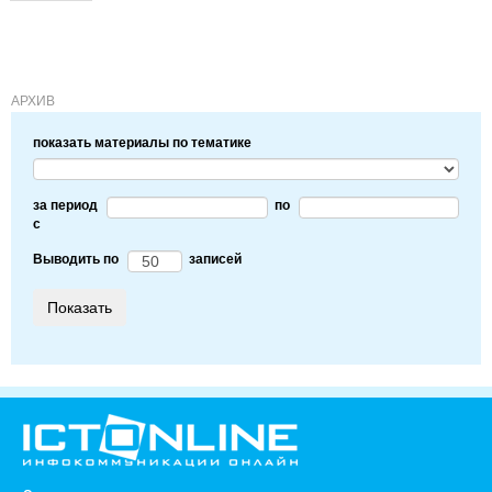
АРХИВ
показать материалы по тематике
за период
по
c
Выводить по
записей