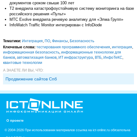
документов сроком свыше 100 лет
Т2 внедрила катастрофоустойчивую систему мониторинга на базе
российского решения «Пульт»
МТС Exolve внедрила речевую аналитику для «Элма Групп»
InfoWatch Traffic Monitor интегрирован с InfoDiode
Тематики:
Интеграция
,
ПО
,
Финансы
,
Безопасность
Ключевые слова:
тестирования программного обеспечения
,
интеграция
,
информационная безопасность
,
информационные технологии для
банков
,
автоматизация банков
,
ИТ инфраструктура
,
ВТБ
,
ИнфоТеКС
,
квантовые технологии
А ЗНАЕТЕ ЛИ ВЫ, ЧТО:
Продвижение сайтов Спб
О проекте
© 2004-2026 При использовании материалов ссылка на ict-online.ru обязательна