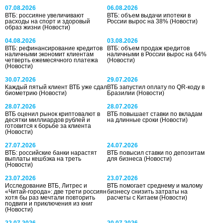
07.08.2026
06.08.2026
ВТБ: россияне увеличивают
ВТБ: объем выдачи ипотеки в
расходы на спорт и здоровый
России вырос на 38%
(Новости)
образ жизни
(Новости)
04.08.2026
03.08.2026
ВТБ: рефинансирование кредитов
ВТБ: объем продаж кредитов
наличными экономит клиентам
наличными в России вырос на 64%
четверть ежемесячного платежа
(Новости)
(Новости)
30.07.2026
29.07.2026
Каждый пятый клиент ВТБ уже сдал
ВТБ запустил оплату по QR-коду в
биометрию
(Новости)
Бразилии
(Новости)
28.07.2026
28.07.2026
ВТБ оценил рынок криптовалют в
ВТБ повышает ставки по вкладам
десятки миллиардов рублей и
на длинные сроки
(Новости)
готовится к борьбе за клиента
(Новости)
27.07.2026
24.07.2026
ВТБ: российские банки нарастят
ВТБ повысил ставки по депозитам
выплаты кешбэка на треть
для бизнеса
(Новости)
(Новости)
23.07.2026
23.07.2026
Исследование ВТБ, Литрес и
ВТБ помогает среднему и малому
«Читай-города»: две трети россиян
бизнесу снизить затраты на
хотя бы раз мечтали повторить
расчеты с Китаем
(Новости)
подвиги и приключения из книг
(Новости)
22.07.2026
20.07.2026