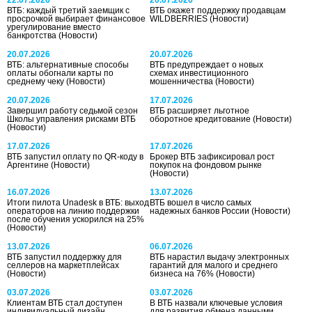
ВТБ: каждый третий заемщик с
ВТБ окажет поддержку продавцам
просрочкой выбирает финансовое
WILDBERRIES
(Новости)
урегулирование вместо
банкротства
(Новости)
20.07.2026
20.07.2026
ВТБ: альтернативные способы
ВТБ предупреждает о новых
оплаты обогнали карты по
схемах инвестиционного
среднему чеку
(Новости)
мошенничества
(Новости)
20.07.2026
17.07.2026
Завершил работу седьмой сезон
ВТБ расширяет льготное
Школы управления рисками ВТБ
оборотное кредитование
(Новости)
(Новости)
17.07.2026
17.07.2026
ВТБ запустил оплату по QR-коду в
Брокер ВТБ зафиксировал рост
Аргентине
(Новости)
покупок на фондовом рынке
(Новости)
16.07.2026
13.07.2026
Итоги пилота Unadesk в ВТБ: выход
ВТБ вошел в число самых
операторов на линию поддержки
надежных банков России
(Новости)
после обучения ускорился на 25%
(Новости)
13.07.2026
06.07.2026
ВТБ запустил поддержку для
ВТБ нарастил выдачу электронных
селлеров на маркетплейсах
гарантий для малого и среднего
(Новости)
бизнеса на 76%
(Новости)
03.07.2026
03.07.2026
Клиентам ВТБ стал доступен
В ВТБ назвали ключевые условия
индивидуальный дизайн
для развития обмена данными