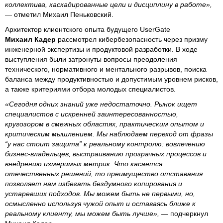
коллектива, каскадированные цели и дисциплину в работе»,
— отметил Михаил Пеньковский.
Архитектор клиентского опыта будущего UserGate
Михаил Кадер
рассмотрел кибербезопасность через призму
инженерной экспертизы и продуктовой разработки. В ходе
выступления были затронуты вопросы преодоления
технического, нормативного и ментального разрывов, поиска
баланса между продуктивностью и допустимым уровнем рисков,
а также критериями отбора молодых специалистов.
«Сегодня одних знаний уже недостаточно. Рынок ищет
специалистов с искренней заинтересованностью,
кругозором в смежных областях, практическим опытом и
критическим мышлением. Мы наблюдаем переход от фразы
“у нас стоит защита” к реальному контролю: вовлечению
бизнес-владельцев, выстраиванию прозрачных процессов и
внедрению измеримых метрик. Что касается
отечественных решений, то преимущество отставания
позволяет нам избегать бездумного копирования и
устаревших подходов. Мы можем быть не первыми, но,
осмысленно используя чужой опыт и оставаясь ближе к
реальному клиенту, мы можем быть лучше»,
— подчеркнул