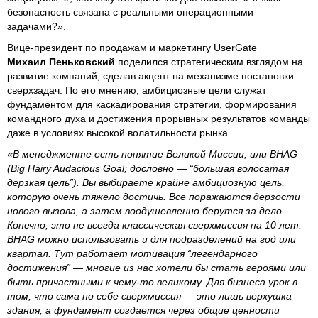
безопасность связана с реальными операционными
задачами?».
Вице‑президент по продажам и маркетингу UserGate
Михаил Пеньковский
поделился стратегическим взглядом на
развитие компаний, сделав акцент на механизме постановки
сверхзадач. По его мнению, амбициозные цели служат
фундаментом для каскадирования стратегии, формирования
командного духа и достижения прорывных результатов команды
даже в условиях высокой волатильности рынка.
«В менеджменте есть понятие Великой Миссии, или BHAG
(Big Hairy Audacious Goal; дословно — “большая волосатая
дерзкая цель”). Вы выбираете крайне амбициозную цель,
которую очень тяжело достичь. Все поражаются дерзости
нового вызова, а затем воодушевленно берутся за дело.
Конечно, это не всегда классическая сверхмиссия на 10 лет.
BHAG можно использовать и для подразделений на год или
квартал. Тут работает мотивация “легендарного
достижения” — многие из нас хотели бы стать героями или
быть причастными к чему‑то великому. Для бизнеса урок в
том, что сама по себе сверхмиссия — это лишь верхушка
здания, а фундамент создается через общие ценности