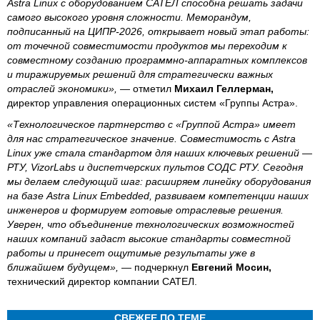
Astra Linux с оборудованием САТЕЛ способна решать задачи
самого высокого уровня сложности. Меморандум,
подписанный на ЦИПР-2026, открывает новый этап работы:
от точечной совместимости продуктов мы переходим к
совместному созданию программно-аппаратных комплексов
и тиражируемых решений для стратегически важных
отраслей экономики»,
— отметил
Михаил Геллерман,
директор управления операционных систем «Группы Астра».
«Технологическое партнерство с «Группой Астра» имеет
для нас стратегическое значение. Совместимость с Astra
Linux уже стала стандартом для наших ключевых решений —
РТУ, VizorLabs и диспетчерских пультов СОДС РТУ. Сегодня
мы делаем следующий шаг: расширяем линейку оборудования
на базе Astra Linux Embedded, развиваем компетенции наших
инженеров и формируем готовые отраслевые решения.
Уверен, что объединение технологических возможностей
наших компаний задаст высокие стандарты совместной
работы и принесет ощутимые результаты уже в
ближайшем будущем»,
— подчеркнул
Евгений Мосин,
технический директор компании САТЕЛ.
СВЕЖЕЕ ПО ТЕМЕ