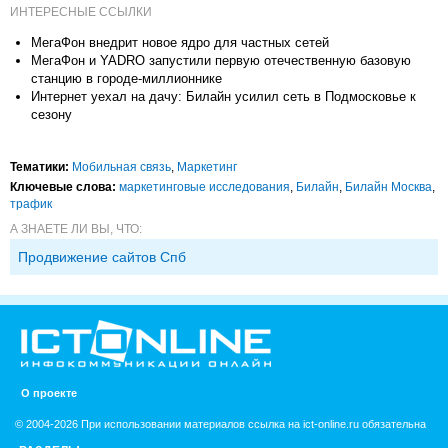
ИНТЕРЕСНЫЕ ССЫЛКИ
МегаФон внедрит новое ядро для частных сетей
МегаФон и YADRO запустили первую отечественную базовую
станцию в городе-миллионнике
Интернет уехал на дачу: Билайн усилил сеть в Подмосковье к
сезону
Тематики:
Мобильная связь
,
Маркетинг
Ключевые слова:
маркетинговые исследования
,
Билайн
,
Билайн Москва
,
трафик
А ЗНАЕТЕ ЛИ ВЫ, ЧТО:
Продвижение сайтов Спб
О проекте
© 2004-2026 При использовании материалов ссылка на ict-online.ru обязательна