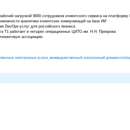
рабочей нагрузкой 9000 сотрудников клиентского сервиса на платформ
озможности аналитики клиентских коммуникаций на базе ИИ
ие DevOps-услуг для российского бизнеса
га Т1 работает в четырех операционных ЦИТО им. Н.Н. Приорова
 лизинговую ассоциацию
твенные электронные услуги
,
межведомственный электронный документообо