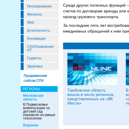
Среди других полезных функций —
Регулирование
счетов по договорам аренды или 
Финансы
проезд грузового транспорта.
Web
За последние пять лет востребова
Безопасность
ежедневных обращений к ним при
Инновации
CIO/Управление
ИТ
Гаджеты
Здоровье
Продвижение
сайтов СПб
РЕГИОНЫ
Тамбовская область
В
вошла в число регионов,
к
Московская
представленных на «ВК
с
область
Места»
т
В Подмосковье
компенсацию за
детский сад
перевели на умные
технологии
Воронеж