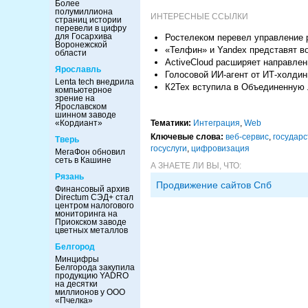
Более
полумиллиона
ИНТЕРЕСНЫЕ ССЫЛКИ
страниц истории
перевели в цифру
для Госархива
Ростелеком перевел управление 
Воронежской
«Телфин» и Yandex представят в
области
ActiveCloud расширяет направлен
Ярославль
Голосовой ИИ-агент от ИТ-холдин
Lenta tech внедрила
К2Тех вступила в Объединенную
компьютерное
зрение на
Ярославском
шинном заводе
«Кордиант»
Тематики:
Интеграция
,
Web
Ключевые слова:
веб-сервис
,
государс
Тверь
госуслуги
,
цифровизация
МегаФон обновил
сеть в Кашине
А ЗНАЕТЕ ЛИ ВЫ, ЧТО:
Рязань
Продвижение сайтов Спб
Финансовый архив
Directum СЭД+ стал
центром налогового
мониторинга на
Приокском заводе
цветных металлов
Белгород
Минцифры
Белгорода закупила
продукцию YADRO
на десятки
миллионов у ООО
«Пчелка»