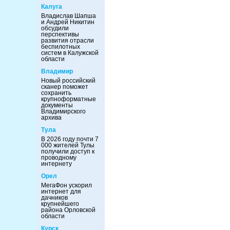
Калуга
Владислав Шапша
и Андрей Никитин
обсудили
перспективы
развития отрасли
беспилотных
систем в Калужской
области
Владимир
Новый российский
сканер поможет
сохранить
крупноформатные
документы
Владимирского
архива
Тула
В 2026 году почти 7
000 жителей Тулы
получили доступ к
проводному
интернету
Орел
МегаФон ускорил
интернет для
дачников
крупнейшего
района Орловской
области
Курск