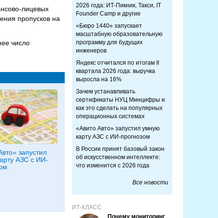
2026 года: ИТ-Пикник, Такси, IT
ансово‑лицевых
Founder Camp и другие
ения пропусков на
«Бюро 1440» запускает
масштабную образовательную
нее число
программу для будущих
инженеров
Яндекс отчитался по итогам II
квартала 2026 года: выручка
выросла на 16%
Зачем устанавливать
сертификаты НУЦ Минцифры и
как это сделать на популярных
операционных системах
«Авито Авто» запустил умную
карту АЗС с ИИ-прогнозом
В России принят базовый закон
Авто» запустил
об искусственном интеллекте:
арту АЗС с ИИ-
что изменится с 2026 года
ом
Все новости
ИТ-КЛАСС
Почему мониторинг