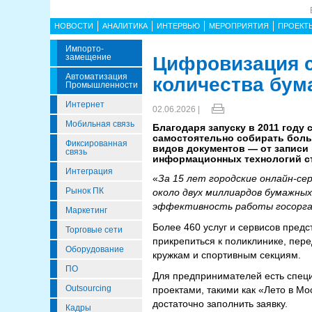
НОВОСТИ
АНАЛИТИКА
ИНТЕРВЬЮ
МЕРОПРИЯТИЯ
ПРОЕКТ
Импорто­
Замещение
Цифровизация 
Автоматизация
количества бум
Промышленности
Интернет
02.06.2026 |
Мобильная связь
Благодаря запуску в 2011 году
самостоятельно собирать боль
Фиксированная
видов документов — от записи 
связь
информационных технологий с
Интеграция
«
За 15 лет городские онлайн-се
Рынок ПК
около двух миллиардов бумажны
эффективность работы госорга
Маркетинг
Более 460 услуг и сервисов пред
Торговые сети
прикрепиться к поликлинике, пере
Оборудование
кружкам и спортивным секциям.
ПО
Для предпринимателей есть специ
Outsourcing
проектами, такими как «Лето в Мо
достаточно заполнить заявку.
Кадры