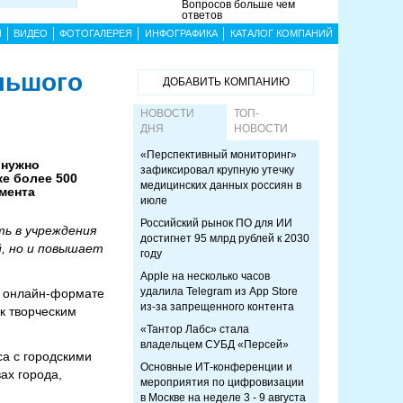
Вопросов больше чем
ответов
Ы
ВИДЕО
ФОТОГАЛЕРЕЯ
ИНФОГРАФИКА
КАТАЛОГ КОМПАНИЙ
льшого
ДОБАВИТЬ КОМПАНИЮ
НОВОСТИ
ТОП-
ДНЯ
НОВОСТИ
«Перспективный мониторинг»
 нужно
зафиксировал крупную утечку
е более 500
медицинских данных россиян в
амента
июле
Российский рынок ПО для ИИ
ть в учреждения
достигнет 95 млрд рублей к 2030
, но и повышает
году
Apple на несколько часов
удалила Telegram из App Store
 в онлайн-формате
из-за запрещенного контента
 к творческим
«Тантор Лабс» стала
владельцем СУБД «Персей»
а с городскими
Основные ИТ-конференции и
ах города,
мероприятия по цифровизации
в Москве на неделе 3 - 9 августа