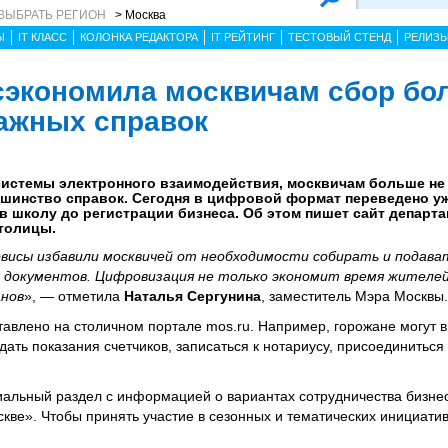
ВЫБРАТЬ РЕГИОН
> Москва
Ы
IT КЛАСС
КОЛОНКА РЕДАКТОРА
IT РЕЙТИНГ
ТЕСТОВЫЙ СТЕНД
РЕЛИЗ
сэкономила москвичам сбор бо
ажных справок
 системы электронного взаимодействия, москвичам больше не
шинство справок. Сегодня в цифровой формат переведено уж
в школу до регистрации бизнеса. Об этом пишет сайт департ
толицы.
рвисы избавили москвичей от необходимости собирать и подава
х документов. Цифровизация не только экономит время жителей
нов
», — отметила
Наталья Сергунина
, заместитель Мэра Москвы.
ставлено на столичном портале mos.ru. Например, горожане могут
дать показания счетчиков, записаться к нотариусу, присоединиться
альный раздел с информацией о вариантах сотрудничества бизнес
скве». Чтобы принять участие в сезонных и тематических инициатив