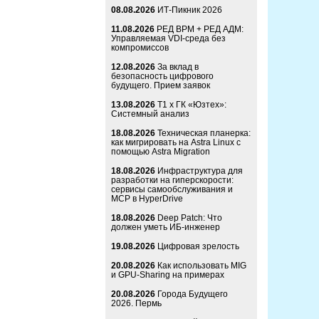
08.08.2026
ИТ-Пикник 2026
11.08.2026
РЕД ВРМ + РЕД АДМ:
Управляемая VDI-среда без
компромиссов
12.08.2026
За вклад в
безопасность цифрового
будущего. Прием заявок
13.08.2026
Т1 x ГК «Юзтех»:
Системный анализ
18.08.2026
Техническая планерка:
как мигрировать на Astra Linux с
помощью Astra Migration
18.08.2026
Инфраструктура для
разработки на гиперскорости:
сервисы самообслуживания и
MCP в HyperDrive
18.08.2026
Deep Patch: Что
должен уметь ИБ-инженер
19.08.2026
Цифровая зрелость
20.08.2026
Как использовать MIG
и GPU-Sharing на примерах
20.08.2026
Города Будущего
2026. Пермь