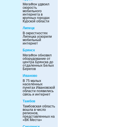
МегаФон удвоил
скорость
мобильного
интернета в
крупных городах
Курской области
Липецк
В окрестностях
Липецка ускорили
мобильный
интернет
Брянск
МегаФон обновил
оборудование от
центра Брянска до
отдаленных Белых
Берегов
Иваново
В 75 малых
населённых
пунктах Ивановской
области появились
связь и интернет
Тамбов
Тамбовская область
вошла в число
регионов,
представленных на
«ВК Места»
Смоленск