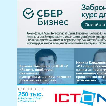
Никита Кардашин
Кирилл Тимофеев («ОБИТ»):
«ИТ-сфера сейча
«Решить проблемы,
одним из немног
связанные с
повышения эффе
импортозамещением, поможет
практически во в
планомерная работа»
экономики»
ЦИФРЫ ГОВОРЯТ
250 тыс.
кибератак отбил
«Уралкалий»