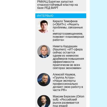
РМИАЦ Бурятии запустил
отказоустойчивый кластер на
базе РЕД ВИРТ
ИНТЕРВЬЮ
Кирилл Тимофеев
(«ОБИТ»): «Решить
проблемы, связанные
с
импортозамещением,
поможет планомерная
работа»
Никита Кардашин
(Naumen): «ИТ-сфера
сейчас остается
одним из немногих
драйверов повышения
эффективности
практически во всех
секторах экономики»
Алексей Наумов,
«Группа Астра»:
«Наши эксперты
профессионально
делают свою работу в
части PR»
Максим Березин (Orion
soft): «Российский
рынок развивается
под эгидой