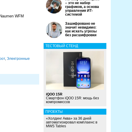
– это не набор
графиков, а основа
управления ИТ-
системой
у Naumen WFM
Зашифровано не
значит невидимо:
как искать угрозы
без расшифровки
ТЕСТОВЫЙ СТЕНД
рот
,
Электронные
iQOO 15R
Смартфон iQOO 15R: мощь без
компромиссов
ПРОЕКТЫ
«Холдинг Аква» за 36 дней
автоматизировал комплаенс в
MWS Tables