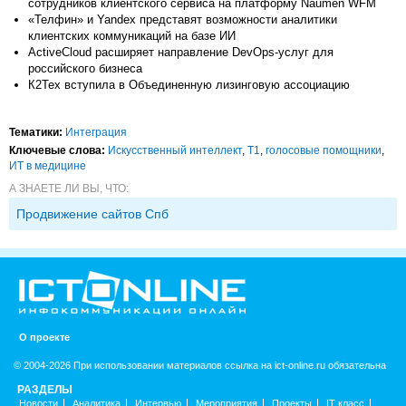
сотрудников клиентского сервиса на платформу Naumen WFM
«Телфин» и Yandex представят возможности аналитики
клиентских коммуникаций на базе ИИ
ActiveCloud расширяет направление DevOps-услуг для
российского бизнеса
К2Тех вступила в Объединенную лизинговую ассоциацию
Тематики:
Интеграция
Ключевые слова:
Искусственный интеллект
,
Т1
,
голосовые помощники
,
ИТ в медицине
А ЗНАЕТЕ ЛИ ВЫ, ЧТО:
Продвижение сайтов Спб
О проекте
© 2004-2026 При использовании материалов ссылка на ict-online.ru обязательна
РАЗДЕЛЫ
Новости
Аналитика
Интервью
Мероприятия
Проекты
IT класс