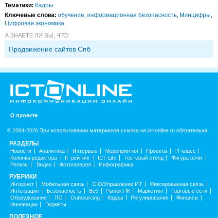
Тематики:
Кадры
Ключевые слова:
обучение
,
информационная безопасность
,
Минцифры
,
Цифровая экономика
А ЗНАЕТЕ ЛИ ВЫ, ЧТО:
Продвижение сайтов Спб
О проекте
© 2004-2026 При использовании материалов ссылка на ict-online.ru обязательна
РАЗДЕЛЫ
Новости
Аналитика
Интервью
Мероприятия
Проекты
IT класс
Колонка редактора
IT рейтинг
ICT Life
Тестовый стенд
Фигура речи
Релизы
Видео
Фотогалерея
Инфографика
РУБРИКИ
Интернет
Мобильная связь
CIO/Управление ИТ
Фиксированная связь
Интеграция
Безопасность
Веб
Рынок ПК
Маркетинг
Торговые сети
Оборудование
ПО
Outsourcing
Кадры
Регулирование
Финансы
Инновации
Гаджеты
ПОЛЕЗНОЕ