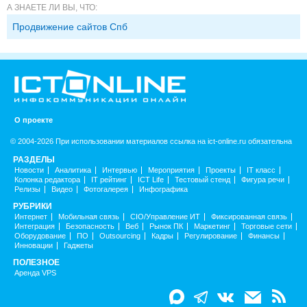
А ЗНАЕТЕ ЛИ ВЫ, ЧТО:
Продвижение сайтов Спб
О проекте
© 2004-2026 При использовании материалов ссылка на ict-online.ru обязательна
РАЗДЕЛЫ
Новости
Аналитика
Интервью
Мероприятия
Проекты
IT класс
Колонка редактора
IT рейтинг
ICT Life
Тестовый стенд
Фигура речи
Релизы
Видео
Фотогалерея
Инфографика
РУБРИКИ
Интернет
Мобильная связь
CIO/Управление ИТ
Фиксированная связь
Интеграция
Безопасность
Веб
Рынок ПК
Маркетинг
Торговые сети
Оборудование
ПО
Outsourcing
Кадры
Регулирование
Финансы
Инновации
Гаджеты
ПОЛЕЗНОЕ
Аренда VPS