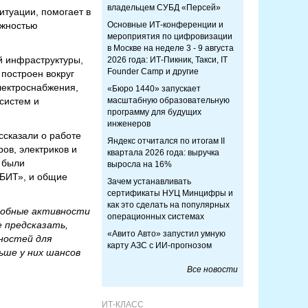
владельцем СУБД «Персей»
итуации, помогает в
ожностью
Основные ИТ-конференции и
мероприятия по цифровизации
в Москве на неделе 3 - 9 августа
й инфраструктуры,
2026 года: ИТ-Пикник, Такси, IT
Founder Camp и другие
 построен вокруг
лектроснабжения,
«Бюро 1440» запускает
систем и
масштабную образовательную
программу для будущих
инженеров
ссказали о работе
Яндекс отчитался по итогам II
ов, электриков и
квартала 2026 года: выручка
 были
выросла на 16%
ОБИТ», и общие
Зачем устанавливать
сертификаты НУЦ Минцифры и
как это сделать на популярных
добные активности
операционных системах
 предсказать,
«Авито Авто» запустил умную
ностей для
карту АЗС с ИИ-прогнозом
ьше у них шансов
Все новости
ИТ-КЛАСС