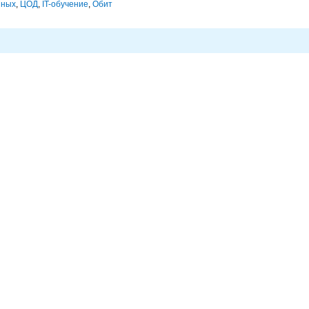
нных
,
ЦОД
,
IT-обучение
,
Обит