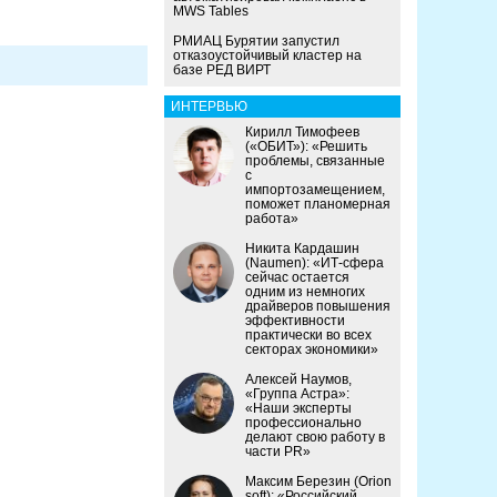
MWS Tables
РМИАЦ Бурятии запустил
отказоустойчивый кластер на
базе РЕД ВИРТ
ИНТЕРВЬЮ
Кирилл Тимофеев
(«ОБИТ»): «Решить
проблемы, связанные
с
импортозамещением,
поможет планомерная
работа»
Никита Кардашин
(Naumen): «ИТ-сфера
сейчас остается
одним из немногих
драйверов повышения
эффективности
практически во всех
секторах экономики»
Алексей Наумов,
«Группа Астра»:
«Наши эксперты
профессионально
делают свою работу в
части PR»
Максим Березин (Orion
soft): «Российский