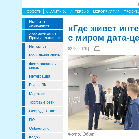
НОВОСТИ
АНАЛИТИКА
ИНТЕРВЬЮ
МЕРОПРИЯТИЯ
ПРОЕКТ
Импорто­
Замещение
«Где живет инт
Автоматизация
с миром дата-ц
Промышленности
Интернет
02.06.2026 |
Мобильная связь
Фиксированная
связь
Интеграция
Рынок ПК
Маркетинг
Торговые сети
Оборудование
ПО
Outsourcing
Фото: Обит
Кадры