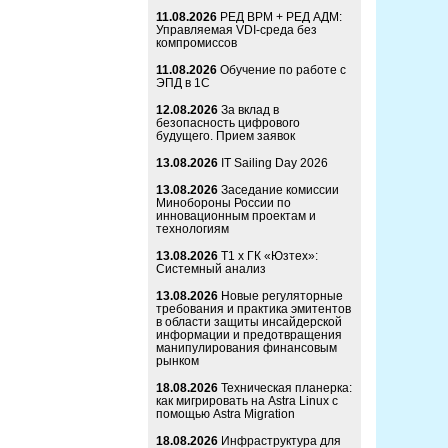
11.08.2026
РЕД ВРМ + РЕД АДМ:
Управляемая VDI-среда без
компромиссов
11.08.2026
Обучение по работе с
ЭПД в 1С
12.08.2026
За вклад в
безопасность цифрового
будущего. Прием заявок
13.08.2026
IT Sailing Day 2026
13.08.2026
Заседание комиссии
Минобороны России по
инновационным проектам и
технологиям
13.08.2026
Т1 x ГК «Юзтех»:
Системный анализ
13.08.2026
Новые регуляторные
требования и практика эмитентов
в области защиты инсайдерской
информации и предотвращения
манипулирования финансовым
рынком
18.08.2026
Техническая планерка:
как мигрировать на Astra Linux с
помощью Astra Migration
18.08.2026
Инфраструктура для