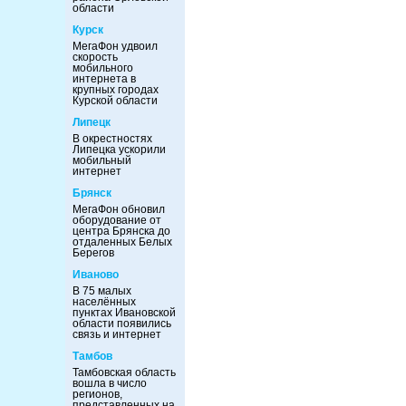
области
Курск
МегаФон удвоил
скорость
мобильного
интернета в
крупных городах
Курской области
Липецк
В окрестностях
Липецка ускорили
мобильный
интернет
Брянск
МегаФон обновил
оборудование от
центра Брянска до
отдаленных Белых
Берегов
Иваново
В 75 малых
населённых
пунктах Ивановской
области появились
связь и интернет
Тамбов
Тамбовская область
вошла в число
регионов,
представленных на