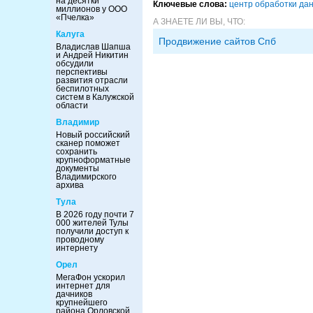
на десятки
Ключевые слова:
центр обработки да
миллионов у ООО
«Пчелка»
А ЗНАЕТЕ ЛИ ВЫ, ЧТО:
Калуга
Продвижение сайтов Спб
Владислав Шапша
и Андрей Никитин
обсудили
перспективы
развития отрасли
беспилотных
систем в Калужской
области
Владимир
Новый российский
сканер поможет
сохранить
крупноформатные
документы
Владимирского
архива
Тула
В 2026 году почти 7
000 жителей Тулы
получили доступ к
проводному
интернету
Орел
МегаФон ускорил
интернет для
дачников
крупнейшего
района Орловской