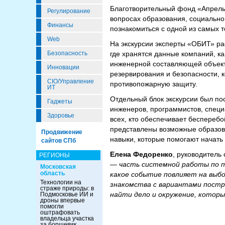
Благотворительный фонд «Апрель»
Регулирование
вопросах образования, социально
Финансы
познакомиться с одной из самых 
Web
На экскурсии эксперты «ОБИТ» ра
где хранятся данные компаний, ка
Безопасность
инженерной составляющей объекта
Инновации
резервирования и безопасности, 
CIO/Управление
противопожарную защиту.
ИТ
Отдельный блок экскурсии был по
Гаджеты
инженеров, программистов, специ
Здоровье
всех, кто обеспечивает беспереб
представлены возможные образова
Продвижение
навыки, которые помогают начать
сайтов СПб
Елена Федоренко
, руководитель
РЕГИОНЫ
— часть системной работы по п
Московская
область
какое событие повлияет на выбо
Технологии на
знакомства с вариантами постр
страже природы: в
найти дело и окружение, которы
Подмосковье ИИ и
дроны впервые
помогли
оштрафовать
владельца участка
за борщевик