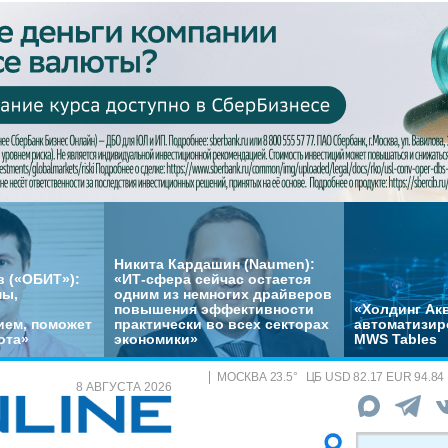
Никита Кардашин (Naumen):
 («ОБИТ»):
«ИТ-сфера сейчас остается
мы,
одним из немногих драйверов
повышения эффективности
«Холдинг Акв
ем, поможет
практически во всех секторах
автоматизир
ота»
экономики»
MWS Tables
МОСКВА
23.5
°
ЦБ
USD 82.17 EUR 94.84
8 АВГУСТА 2026