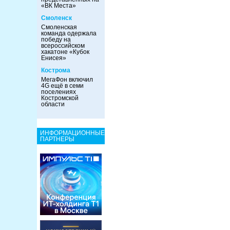
«ВК Места»
Смоленск
Смоленская
команда одержала
победу на
всероссийском
хакатоне «Кубок
Енисея»
Кострома
МегаФон включил
4G ещё в семи
поселениях
Костромской
области
ИНФОРМАЦИОННЫЕ
ПАРТНЕРЫ