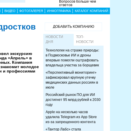
Вопросов больше чем
ответов
Ы
ВИДЕО
ФОТОГАЛЕРЕЯ
ИНФОГРАФИКА
КАТАЛОГ КОМПАНИЙ
дростков
ДОБАВИТЬ КОМПАНИЮ
НОВОСТИ
ТОП-
ДНЯ
НОВОСТИ
Технологии на страже природы:
овел экскурсию
в Подмосковье ИИ и дроны
нда «Апрель» в
впервые помогли оштрафовать
нных. Компания
владельца участка за борщевик
 знакомит молодое
и и профессиями
«Перспективный мониторинг»
зафиксировал крупную утечку
медицинских данных россиян в
июле
Российский рынок ПО для ИИ
достигнет 95 млрд рублей к 2030
году
Apple на несколько часов
удалила Telegram из App Store
из-за запрещенного контента
«Тантор Лабс» стала