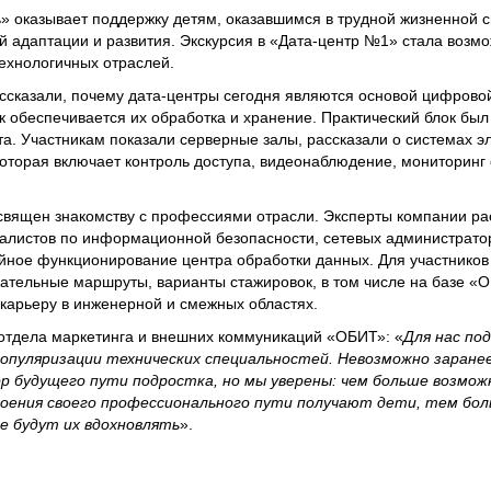
 оказывает поддержку детям, оказавшимся в трудной жизненной с
й адаптации и развития. Экскурсия в «Дата-центр №1» стала возм
технологичных отраслей.
ссказали, почему дата-центры сегодня являются основой цифрово
к обеспечивается их обработка и хранение. Практический блок был
. Участникам показали серверные залы, рассказали о системах э
которая включает контроль доступа, видеонаблюдение, мониторинг 
священ знакомству с профессиями отрасли. Эксперты компании ра
алистов по информационной безопасности, сетевых администратор
ойное функционирование центра обработки данных. Для участников
тельные маршруты, варианты стажировок, в том числе на базе «
 карьеру в инженерной и смежных областях.
 отдела маркетинга и внешних коммуникаций «ОБИТ»: «
Для нас по
опуляризации технических специальностей. Невозможно заранее
р будущего пути подростка, но мы уверены: чем больше возмож
оения своего профессионального пути получают дети, тем бол
е будут их вдохновлять
».