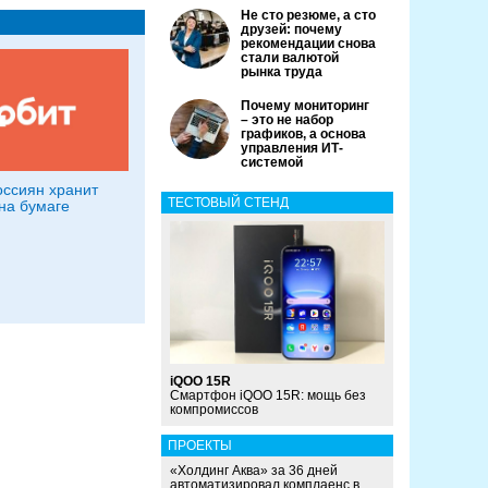
Не сто резюме, а сто
друзей: почему
рекомендации снова
стали валютой
рынка труда
Почему мониторинг
– это не набор
графиков, а основа
управления ИТ-
системой
оссиян хранит
ТЕСТОВЫЙ СТЕНД
на бумаге
iQOO 15R
Смартфон iQOO 15R: мощь без
компромиссов
ПРОЕКТЫ
«Холдинг Аква» за 36 дней
автоматизировал комплаенс в