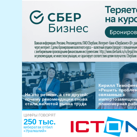
Кирилл Тимофеев
«Решить пробле
Не сто резюме, а сто друзей:
связанные с
почему рекомендации снова
импортозамещени
стали валютой рынка труда
планомерная раб
ЦИФРЫ ГОВОРЯТ
250 тыс.
кибератак отбил
«Уралкалий»