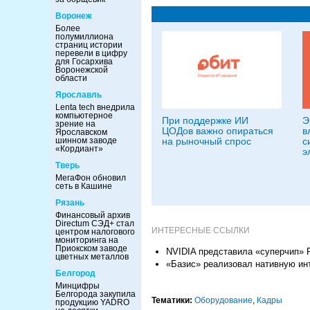
Воронеж
Более
полумиллиона
страниц истории
перевели в цифру
для Госархива
Воронежской
области
Ярославль
Lenta tech внедрила
компьютерное
При поддержке ИИ
Э
зрение на
ЦОДов важно опираться
в
Ярославском
на рыночный спрос
с
шинном заводе
«Кордиант»
э
Тверь
МегаФон обновил
сеть в Кашине
Рязань
Финансовый архив
Directum СЭД+ стал
ИНТЕРЕСНЫЕ ССЫЛКИ
центром налогового
мониторинга на
Приокском заводе
NVIDIA представила «суперчип» 
цветных металлов
«Базис» реализовал нативную ин
Белгород
Минцифры
Белгорода закупила
Тематики:
Оборудование
,
Кадры
продукцию YADRO