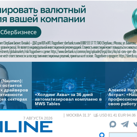
 (Naumen):
с остается
их драйверов
Алексей Нау
ктивности
«Холдинг Аква» за 36 дней
Астра»: «На
сех секторах
автоматизировал комплаенс в
профессиона
MWS Tables
свою работу 
МОСКВА
31.3
°
ЦБ
USD 81.41 EUR 94.06
7 АВГУСТА 2026