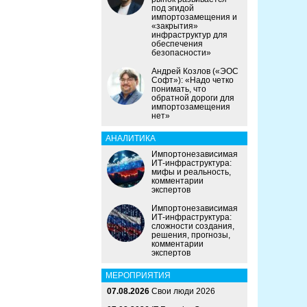
под эгидой
импортозамещения и
«закрытия»
инфраструктур для
обеспечения
безопасности»
Андрей Козлов («ЭОС
Софт»): «Надо четко
понимать, что
обратной дороги для
импортозамещения
нет»
АНАЛИТИКА
Импортонезависимая
ИТ-инфраструктура:
мифы и реальность,
комментарии
экспертов
Импортонезависимая
ИТ-инфраструктура:
сложности создания,
решения, прогнозы,
комментарии
экспертов
МЕРОПРИЯТИЯ
07.08.2026
Свои люди 2026