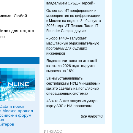
владельцем СУБД «Персей»
Основные ИТ-конференции и
никами. Любой
мероприятия по цифровизации
в Москве на неделе 3 - 9 августа
2026 года: ИТ-Пикник, Такси, IT
илет для тех, кто
Founder Camp и другие
во.
«Бюро 1440» запускает
масштабную образовательную
программу для будущих
инженеров
Яндекс отчитался по итогам II
квартала 2026 года: выручка
выросла на 16%
Зачем устанавливать
сертификаты НУЦ Минцифры и
как это сделать на популярных
операционных системах
«Авито Авто» запустил умную
Data и поиск
карту АЗС с ИИ-прогнозом
в Москве прошел
оссийский форум
Все новости
ых
йтеров
ИТ-КЛАСС