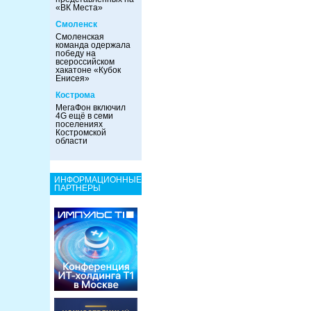
«ВК Места»
Смоленск
Смоленская
команда одержала
победу на
всероссийском
хакатоне «Кубок
Енисея»
Кострома
МегаФон включил
4G ещё в семи
поселениях
Костромской
области
ИНФОРМАЦИОННЫЕ
ПАРТНЕРЫ