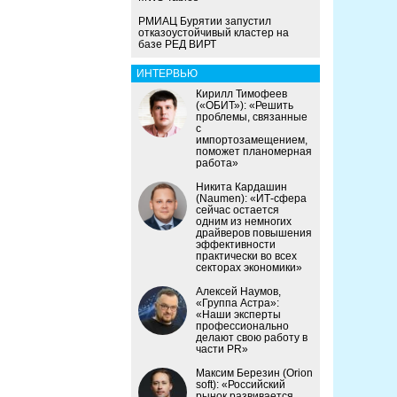
РМИАЦ Бурятии запустил
отказоустойчивый кластер на
базе РЕД ВИРТ
ИНТЕРВЬЮ
Кирилл Тимофеев
(«ОБИТ»): «Решить
проблемы, связанные
с
импортозамещением,
поможет планомерная
работа»
Никита Кардашин
(Naumen): «ИТ-сфера
сейчас остается
одним из немногих
драйверов повышения
эффективности
практически во всех
секторах экономики»
Алексей Наумов,
«Группа Астра»:
«Наши эксперты
профессионально
делают свою работу в
части PR»
Максим Березин (Orion
soft): «Российский
рынок развивается