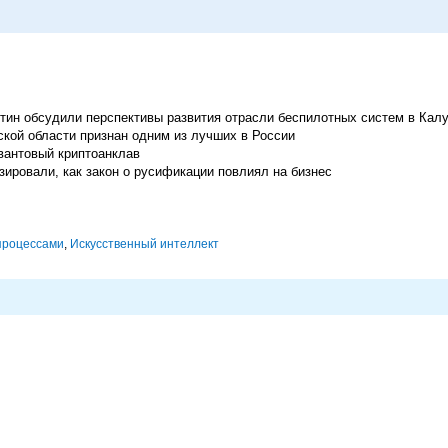
ин обсудили перспективы развития отрасли беспилотных систем в Кал
кой области признан одним из лучших в России
вантовый криптоанклав
ировали, как закон о русификации повлиял на бизнес
процессами
,
Искусственный интеллект