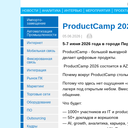
НОВОСТИ
АНАЛИТИКА
ИНТЕРВЬЮ
МЕРОПРИЯТИЯ
ПРОЕКТ
Импорто­
Замещение
ProductCamp 20
Автоматизация
Промышленности
05.06.2026 |
Интернет
5-7 июня 2026 года в городе П
Мобильная связь
ProductCamp - большой выездной c
делает цифровые продукты.
Фиксированная
связь
ProductCamp 2026 состоится в AZI
Интеграция
Почему вокруг ProductCamp столь
Рынок ПК
Потому что здесь нет ощущения «
Маркетинг
лагеря под открытым небом. Вмес
Торговые сети
общение.
Оборудование
Что будет:
ПО
— 1000+ участников из IT и produ
— 50+ докладов и воркшопов
Outsourcing
— AI, growth, аналитика, карьера
Кадры