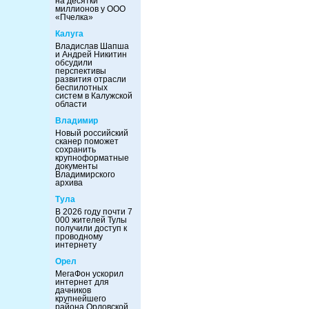
на десятки
миллионов у ООО
«Пчелка»
Калуга
Владислав Шапша
и Андрей Никитин
обсудили
перспективы
развития отрасли
беспилотных
систем в Калужской
области
Владимир
Новый российский
сканер поможет
сохранить
крупноформатные
документы
Владимирского
архива
Тула
В 2026 году почти 7
000 жителей Тулы
получили доступ к
проводному
интернету
Орел
МегаФон ускорил
интернет для
дачников
крупнейшего
района Орловской