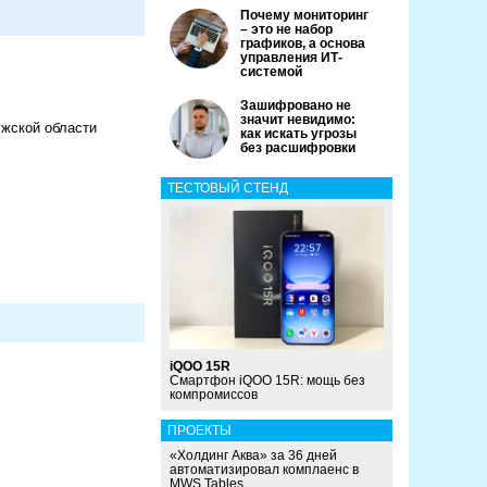
Почему мониторинг
– это не набор
графиков, а основа
управления ИТ-
системой
Зашифровано не
значит невидимо:
ужской области
как искать угрозы
без расшифровки
ТЕСТОВЫЙ СТЕНД
iQOO 15R
Смартфон iQOO 15R: мощь без
компромиссов
ПРОЕКТЫ
«Холдинг Аква» за 36 дней
автоматизировал комплаенс в
MWS Tables