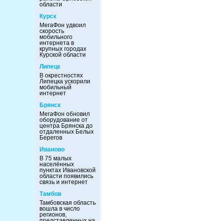
области
Курск
МегаФон удвоил
скорость
мобильного
интернета в
крупных городах
Курской области
Липецк
В окрестностях
Липецка ускорили
мобильный
интернет
Брянск
МегаФон обновил
оборудование от
центра Брянска до
отдаленных Белых
Берегов
Иваново
В 75 малых
населённых
пунктах Ивановской
области появились
связь и интернет
Тамбов
Тамбовская область
вошла в число
регионов,
представленных на