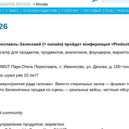
ВЫБРАТЬ РЕГИОН
> Москва
Ы
IT КЛАСС
КОЛОНКА РЕДАКТОРА
IT РЕЙТИНГ
ТЕСТОВЫЙ СТЕНД
РЕЛИЗ
26
ереславль-Залесский (+ онлайн) пройдет конференция «Produc
amp для продактов, проджектов, аналитиков, фаундеров, маркетоло
MUT Парк Отель Переславль, с. Иванисово, ул. Дачная, д. 100 +о
ко шума уже 15 лет?
мероприятия ради галочки». Вместо стерильных залов — формат т
то бесконечных продаж со сцены — реальные кейсы, честные обсу
ct-community
, управление продуктом, маркетинг