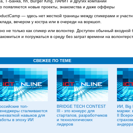
а, Т-Банка, hh, Burger King, ЛАНИТ и других компаний
сто появляются новые проекты, знакомства и даже офферы
oductCamp — здесь нет жесткой границы между спикерами и участ
клада, вечером у костра или в очереди на воркшоп.
жно не только как спикер или волонтер. Доступен обычный входной б
накомиться и погружаться в среду без затрат времени на волонтерст
СВЕЖЕЕ ПО ТЕМЕ
оссийские топ-
BRIDGE TECH CONTEST
ИИ, Big 
енеджеры сталкиваются
III - это конкурс для
маржи: 
 нехваткой навыков для
стартапов, разработчиков
II Всер
аботы в эпоху ИИ
и технологических
страхов
лидеров
андерра