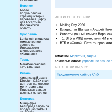
Воронеж
Более
полумиллиона
страниц истории
ИНТЕРЕСНЫЕ ССЫЛКИ
перевели в цифру
для Госархива
Mailing Day 2026
Воронежской
области
Владислав Шапша и Андрей Никит
Инвестиционный климат Воронежс
Ярославль
Т1, ВТБ и РЖД поместили ИИ в к
Lenta tech внедрила
компьютерное
ВТБ и «Онлайн Патент» проанализ
зрение на
Ярославском
шинном заводе
«Кордиант»
Тематики:
Маркетинг
,
Кадры
Тверь
Ключевые слова:
управление бизнес-
МегаФон обновил
сеть в Кашине
А ЗНАЕТЕ ЛИ ВЫ, ЧТО:
Рязань
Продвижение сайтов Спб
Финансовый архив
Directum СЭД+ стал
центром налогового
мониторинга на
Приокском заводе
цветных металлов
Белгород
Минцифры
Белгорода закупила
продукцию YADRO