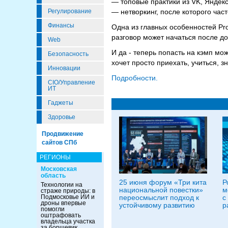
— топовые практики из VK, Яндекс
Регулирование
— нетворкинг, после которого ча
Финансы
Одна из главных особенностей Pr
разговор может начаться после до
Web
И да - теперь попасть на кэмп мо
Безопасность
хочет просто приехать, учиться, з
Инновации
Подробности.
CIO/Управление
ИТ
Гаджеты
Здоровье
Продвижение
сайтов СПб
РЕГИОНЫ
Московская
область
25 июня форум «Три кита
Р
Технологии на
национальной повестки»
м
страже природы: в
Подмосковье ИИ и
переосмыслит подход к
с
дроны впервые
устойчивому развитию
р
помогли
оштрафовать
владельца участка
за борщевик