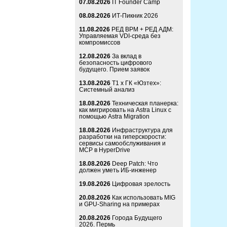
07.08.2026
IT Founder Camp
08.08.2026
ИТ-Пикник 2026
11.08.2026
РЕД ВРМ + РЕД АДМ:
Управляемая VDI-среда без
компромиссов
12.08.2026
За вклад в
безопасность цифрового
будущего. Прием заявок
13.08.2026
Т1 x ГК «Юзтех»:
Системный анализ
18.08.2026
Техническая планерка:
как мигрировать на Astra Linux с
помощью Astra Migration
18.08.2026
Инфраструктура для
разработки на гиперскорости:
сервисы самообслуживания и
MCP в HyperDrive
18.08.2026
Deep Patch: Что
должен уметь ИБ-инженер
19.08.2026
Цифровая зрелость
20.08.2026
Как использовать MIG
и GPU-Sharing на примерах
20.08.2026
Города Будущего
2026. Пермь