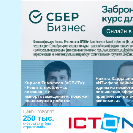
Никита Кардашин
Кирилл Тимофеев («ОБИТ»):
«ИТ-сфера сейча
«Решить проблемы,
одним из немног
связанные с
повышения эффе
импортозамещением, поможет
практически во в
планомерная работа»
экономики»
ЦИФРЫ ГОВОРЯТ
250 тыс.
кибератак отбил
«Уралкалий»