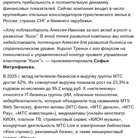
укрепить прибыльность и положительную динамику
финансовых показателей. Сейчас компания входит в число
крупнейших отельных консолидаторов туристического жилья в
России, странах СНГ и ближнего зарубежья.
«Хочу поблагодарить Алексея Иванова за его вклад в рост и
развитие "Кион". В этой точке развития компании мы хотим
задействовать потенциал Алексея для развития бизнеса на
стратегическом уровне. Кирилл Тренин с его фокусом на
технический и управленческий контур примет управление
кластером "Кион"»,
— прокомментировала
Софья
Митрофанова.
В 2025 г. вклад нетелеком-бизнесов в выручку группы МТС
достиг 42%. Их совокупная выручка показала рост на 23,3% в
годовом исчислении до 95,2 млрд руб. К «нетелекому»
относятся IT-бизнесы группы (ИИ, облачные технологии,
кибербезопасность, которые объединили под названием MTS
Web Services), финтех-активы (МТС-банк, «МТС деньги», «МТС
Pay», «МТС инвестиции»), медиаактивы (онлайн-кинотеатр
КИОН, платное ТВ, стриминговый сервис «КИОН музыка»,
концертная деятельность МТС Live и электронная библиотека
«Kion строки»), рекламный бизнес, а также кикшеринговый
сервис «Юрент».