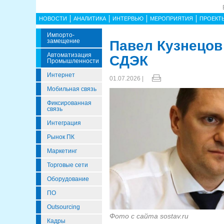
НОВОСТИ
АНАЛИТИКА
ИНТЕРВЬЮ
МЕРОПРИЯТИЯ
ПРОЕКТ
Импорто­
Замещение
Павел Кузнецов
Автоматизация
СДЭК
Промышленности
Интернет
01.07.2026 |
Мобильная связь
Фиксированная
связь
Интеграция
Рынок ПК
Маркетинг
Торговые сети
Оборудование
ПО
Outsourcing
Фото с сайта sostav.ru
Кадры