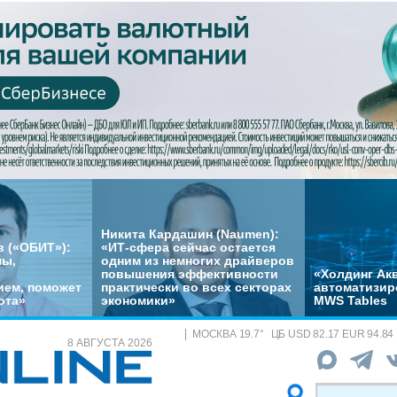
Никита Кардашин (Naumen):
 («ОБИТ»):
«ИТ-сфера сейчас остается
мы,
одним из немногих драйверов
повышения эффективности
«Холдинг Акв
ем, поможет
практически во всех секторах
автоматизир
ота»
экономики»
MWS Tables
МОСКВА
19.7
°
ЦБ
USD 82.17 EUR 94.84
8 АВГУСТА 2026