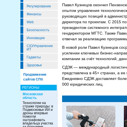
Павел Кузнецов окончил Пензенск
Регулирование
опытом управления технологическ
Финансы
руководящих позиций в администр
директора по проектам. С 2015 по
Web
президентом системного интеграт
Безопасность
гендиректором МГТС. Также Павел
Инновации
отвечал за реализацию программ
CIO/Управление
В новой роли Павел Кузнецов сос
ИТ
усилении ключевых бизнес-напра
Гаджеты
компании за счёт технологий, дан
Здоровье
СДЭК — международный логистиче
представлена в 45+ странах, а ее
Продвижение
Ежедневно СДЭК доставляет более
сайтов СПб
000 юридических лиц.
РЕГИОНЫ
Московская
область
Технологии на
страже природы: в
Подмосковье ИИ и
дроны впервые
помогли
оштрафовать
владельца участка
за борщевик