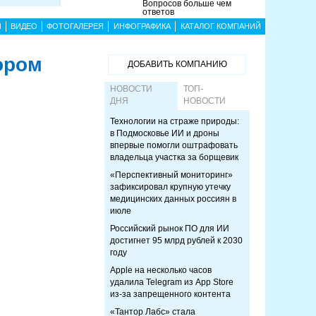
Вопросов больше чем
ответов
Ы
ВИДЕО
ФОТОГАЛЕРЕЯ
ИНФОГРАФИКА
КАТАЛОГ КОМПАНИЙ
ором
ДОБАВИТЬ КОМПАНИЮ
НОВОСТИ
ТОП-
ДНЯ
НОВОСТИ
Технологии на страже природы:
в Подмосковье ИИ и дроны
впервые помогли оштрафовать
владельца участка за борщевик
«Перспективный мониторинг»
зафиксировал крупную утечку
медицинских данных россиян в
июле
Российский рынок ПО для ИИ
достигнет 95 млрд рублей к 2030
году
Apple на несколько часов
удалила Telegram из App Store
из-за запрещенного контента
«Тантор Лабс» стала