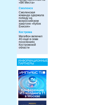
«ВК Места»
Смоленск
Смоленская
команда одержала
победу на
всероссийском
хакатоне «Кубок
Енисея»
Кострома
МегаФон включил
4G ещё в семи
поселениях
Костромской
области
ИНФОРМАЦИОННЫЕ
ПАРТНЕРЫ