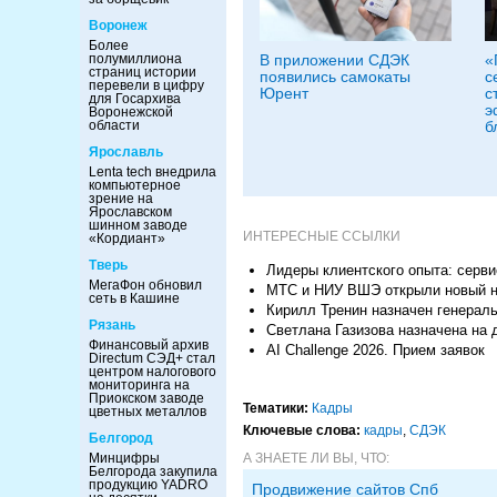
Воронеж
Более
В приложении СДЭК
«
полумиллиона
страниц истории
появились самокаты
с
перевели в цифру
Юрент
с
для Госархива
э
Воронежской
б
области
Ярославль
Lenta tech внедрила
компьютерное
зрение на
Ярославском
шинном заводе
ИНТЕРЕСНЫЕ ССЫЛКИ
«Кордиант»
Тверь
Лидеры клиентского опыта: серви
МегаФон обновил
МТС и НИУ ВШЭ открыли новый на
сеть в Кашине
Кирилл Тренин назначен генерал
Рязань
Светлана Газизова назначена на 
Финансовый архив
AI Challenge 2026. Прием заявок
Directum СЭД+ стал
центром налогового
мониторинга на
Приокском заводе
Тематики:
Кадры
цветных металлов
Ключевые слова:
кадры
,
СДЭК
Белгород
А ЗНАЕТЕ ЛИ ВЫ, ЧТО:
Минцифры
Белгорода закупила
продукцию YADRO
Продвижение сайтов Спб