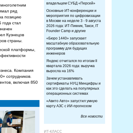
владельцем СУБД «Персей»
т многолетним
имал ряд
Основные ИТ-конференции и
мероприятия по цифровизации
на позицию
в Москве на неделе 3 - 9 августа
 года стал
2026 года: ИТ-Пикник, Такси, IT
значен
Founder Camp и другие
вел Кузнецов
«Бюро 1440» запускает
ров страны.
масштабную образовательную
программу для будущих
ческой платформы,
инженеров
ффективности
Яндекс отчитался по итогам II
квартала 2026 года: выручка
изнеса. Компания
выросла на 16%
00+ сотрудников.
Зачем устанавливать
ентов, включая 850
сертификаты НУЦ Минцифры и
как это сделать на популярных
операционных системах
«Авито Авто» запустил умную
карту АЗС с ИИ-прогнозом
Все новости
ИТ-КЛАСС