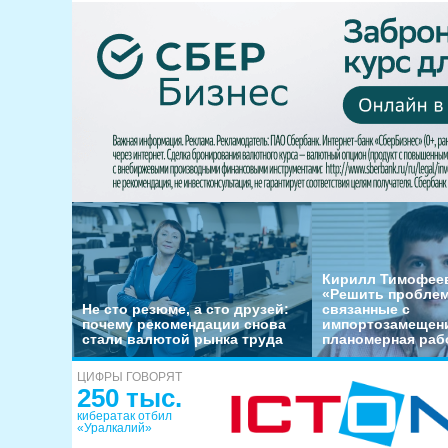
Кирилл Тимофеев
«Решить пробле
Не сто резюме, а сто друзей:
связанные с
почему рекомендации снова
импортозамещени
стали валютой рынка труда
планомерная раб
ЦИФРЫ ГОВОРЯТ
250 тыс.
кибератак отбил
«Уралкалий»