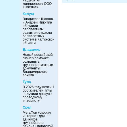
на десятки
миллионов у ООО
«Пчелка»
Калуга
Владислав Шапша
и Андрей Никитин
обсудили
перспективы
развития отрасли
беспилотных
систем в Калужской
области
Владимир
Новый российский
сканер поможет
сохранить
крупноформатные
документы
Владимирского
архива
Тула
В 2026 году почти 7
000 жителей Тулы
получили доступ к
проводному
интернету
Орел
МегаФон ускорил
интернет для
дачников
крупнейшего
района Орловской