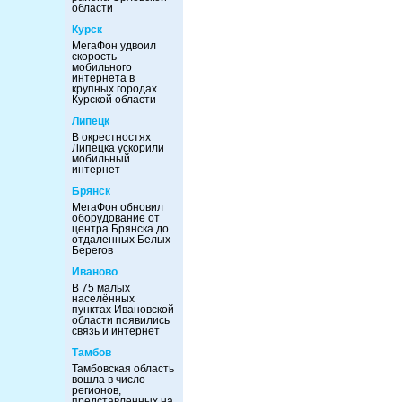
области
Курск
МегаФон удвоил
скорость
мобильного
интернета в
крупных городах
Курской области
Липецк
В окрестностях
Липецка ускорили
мобильный
интернет
Брянск
МегаФон обновил
оборудование от
центра Брянска до
отдаленных Белых
Берегов
Иваново
В 75 малых
населённых
пунктах Ивановской
области появились
связь и интернет
Тамбов
Тамбовская область
вошла в число
регионов,
представленных на