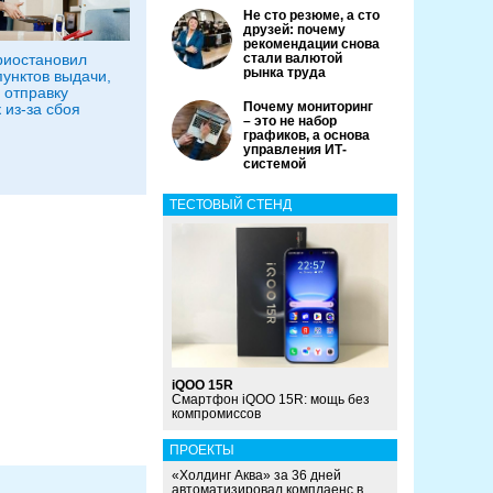
Не сто резюме, а сто
друзей: почему
рекомендации снова
риостановил
стали валютой
рынка труда
пунктов выдачи,
 отправку
Почему мониторинг
 из-за сбоя
– это не набор
графиков, а основа
управления ИТ-
системой
ТЕСТОВЫЙ СТЕНД
iQOO 15R
Смартфон iQOO 15R: мощь без
компромиссов
ПРОЕКТЫ
«Холдинг Аква» за 36 дней
автоматизировал комплаенс в