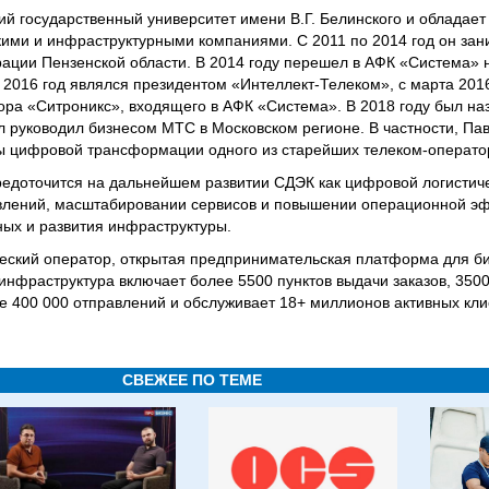
ий государственный университет имени В.Г. Белинского и обладае
ими и инфраструктурными компаниями. С 2011 по 2014 год он зан
ации Пензенской области. В 2014 году перешел в АФК «Система» 
 2016 год являлся президентом «Интеллект-Телеком», с марта 2016
ора «Ситроникс», входящего в АФК «Система». В 2018 году был на
 руководил бизнесом МТС в Московском регионе. В частности, Па
ы цифровой трансформации одного из старейших телеком-операто
редоточится на дальнейшем развитии СДЭК как цифровой логисти
влений, масштабировании сервисов и повышении операционной э
ных и развития инфраструктуры.
ский оператор, открытая предпринимательская платформа для б
 инфраструктура включает более 5500 пунктов выдачи заказов, 350
 400 000 отправлений и обслуживает 18+ миллионов активных кли
СВЕЖЕЕ ПО ТЕМЕ