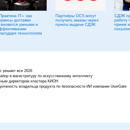
Практика IT»: как
Партнёры OCS могут
СДЭК п
ервисы доставки
получать заказы через
работу 
тановятся умными и
пункты выдачи СДЭК
прием и
ффективными
посылок
лагодаря технологиям
с решает все 2026
бор в магистратуру по искусственному интеллекту
ьным директором кластера КИОН
должность владельца продукта по безопасности ИИ компании UserGate