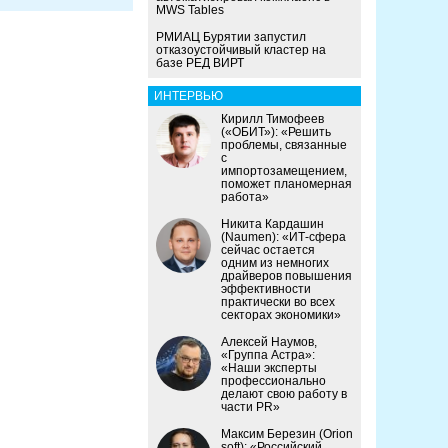
MWS Tables
РМИАЦ Бурятии запустил
отказоустойчивый кластер на
базе РЕД ВИРТ
ИНТЕРВЬЮ
Кирилл Тимофеев
(«ОБИТ»): «Решить
проблемы, связанные
с
импортозамещением,
поможет планомерная
работа»
Никита Кардашин
(Naumen): «ИТ-сфера
сейчас остается
одним из немногих
драйверов повышения
эффективности
практически во всех
секторах экономики»
Алексей Наумов,
«Группа Астра»:
«Наши эксперты
профессионально
делают свою работу в
части PR»
Максим Березин (Orion
soft): «Российский