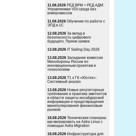
11.08.2026
РЕД ВРМ + РЕД АДМ:
Управляемая VDI-среда без
компромиссов
11.08.2026
Обучение по работе с
ЭПД в 1С
12.08.2026
За вклад в
безопасность цифрового
будущего. Прием заявок
13.08.2026
IT Sailing Day 2026
13.08.2026
Заседание комиссии
Минобороны России по
инновационным проектам и
технологиям
13.08.2026
Т1 x ГК «Юзтех»:
Системный анализ
13.08.2026
Новые регуляторные
требования и практика эмитентов
в области защиты инсайдерской
информации и предотвращения
манипулирования финансовым
рынком
18.08.2026
Техническая планерка:
как мигрировать на Astra Linux с
помощью Astra Migration
18.08.2026
Инфраструктура для